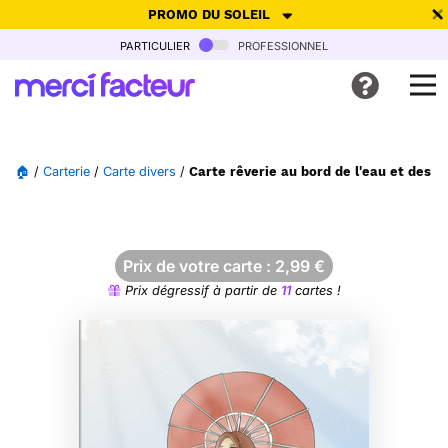
PROMO DU SOLEIL
particulier
professionnel
-30% de réduction avec le code
SUMMER26
pour envoyer des
cartes ensoleillées, jusqu'au 6 Août !
Envoyer des cartes
🏠
/
Carterie
/
Carte divers
/
Carte rêverie au bord de l'eau et des f
Ne plus afficher
Prix de votre carte :
2,99
€
Prix dégressif à partir de
11
cartes !