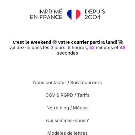
⭐⭐⭐⭐ le 30/08/23 : Originale ! pas de
suggestion ! elle est parfaite !!!
C'est le weekend
votre courrier partira lundi 🚀
validez-le dans les
2
jours,
5
heures,
52
minutes et
47
secondes
⭐⭐⭐⭐⭐ le 07/07/23 : tres bien
merci
Nous contacter
/
Suivi courriers
CGV & RGPD
/
Tarifs
⭐⭐⭐ le 21/05/23 : Need more multi-
Notre blog
/
Médias
lingual choices generally.
Qui sommes-nous ?
Modèles de lettres