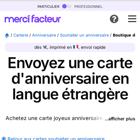
particulier
professionnel
🏠
/
Carterie
/
Anniversaire
/
Souhaiter un anniversaire
/
Boutique de 
dès 1€, imprimé en
, envoi rapide
Envoyez une carte
d'anniversaire en
langue étrangère
Achetez une carte joyeux anniversaire en plusieurs
...afficher plus
langues ptrésente sur cette page (ou une autre
carte parmi les
cartes souhaiter un anniversaire
Retour aux cartes souhaiter un anniversaire