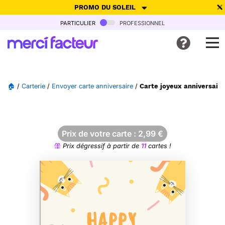
PROMO DU SOLEIL
particulier
professionnel
-30% de réduction avec le code
SUMMER26
pour envoyer des
cartes ensoleillées, jusqu'au 6 Août !
Envoyer des cartes
🏠
/
Carterie
/
Envoyer carte anniversaire
/
Carte joyeux anniversaire
Ne plus afficher
Prix de votre carte :
2,99
€
Prix dégressif à partir de
11
cartes !