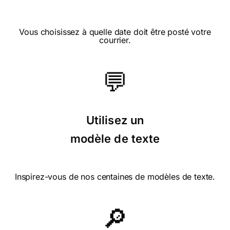
⭐⭐⭐⭐⭐ le 22/06/24 : De jolies cartes
Vous choisissez à quelle date doit être posté votre
et très facile d accès
courrier.
💬
⭐⭐⭐⭐ le 22/11/23 : Humour et
reference a agent secret
Utilisez un
modèle de texte
⭐⭐⭐⭐ le 21/09/23 : Une
nouveauté, un beau graphisme
rigolo et original
Inspirez-vous de nos centaines de modèles de texte.
🔎