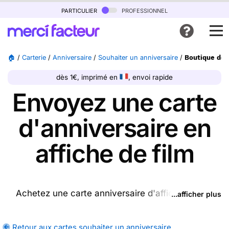
particulier
professionnel
🏠
/
Carterie
/
Anniversaire
/
Souhaiter un anniversaire
/
Boutique de C
dès 1€, imprimé en
, envoi rapide
Envoyez une carte
d'anniversaire en
affiche de film
Achetez une carte anniversaire d'affiche de film
...afficher plus
ptrésente sur cette page (ou une autre carte parmi
les
cartes souhaiter un anniversaire
disponibles),
Retour aux cartes souhaiter un anniversaire