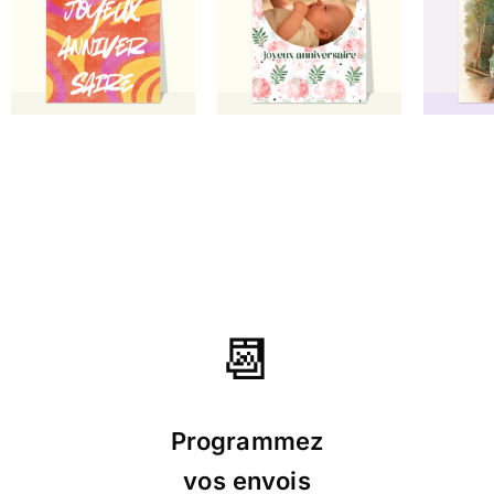
⭐⭐⭐⭐ le 20/01/25 : Tres originale
super
⭐⭐⭐⭐⭐ le 02/12/24 : Trop rigolote la
personne est fan de danse du coup je sais
que sa lui plaira énormément
⭐⭐⭐⭐ le 27/10/24 : Originale!
📆
Programmez
vos envois