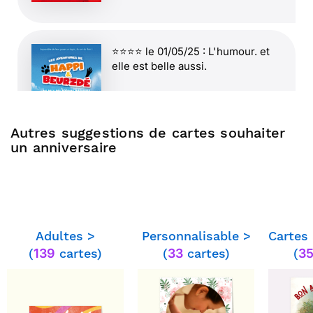
⭐⭐⭐⭐ le 01/05/25 : L'humour. et
elle est belle aussi.
Autres suggestions de cartes souhaiter
un anniversaire
⭐⭐⭐⭐ le 19/03/25 : Pas de
suggestion, c'est super original
Adultes >
Personnalisable >
Cartes
(
139
cartes)
(
33
cartes)
(
3