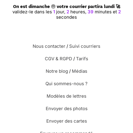
⭐⭐⭐⭐ le 14/02/23 : L’originalité
On est dimanche
votre courrier partira lundi 🚀
validez-le dans les
1
jour,
2
heures,
39
minutes et
2
secondes
Nous contacter
/
Suivi courriers
⭐⭐⭐⭐ le 09/02/23 : La possibilité de
CGV & RGPD
/
Tarifs
créer sa propre carte
Notre blog
/
Médias
Qui sommes-nous ?
⭐⭐⭐⭐⭐ le 03/01/23 : Ras
Modèles de lettres
Envoyer des photos
Envoyer des cartes