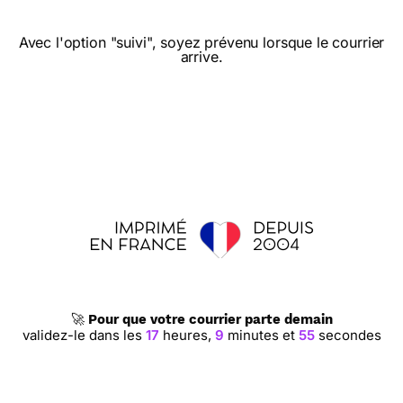
Avec l'option "suivi", soyez prévenu lorsque le courrier
⭐⭐⭐⭐⭐ le 23/04/24 : C’est un
arrive.
plaisir ! Jm
⭐⭐⭐⭐⭐ le 22/03/24 : très bien
serieux
⭐⭐⭐⭐⭐ le 21/02/24 : Bon service à part
🚀
Pour que votre courrier parte demain
validez-le dans les
17
heures,
9
minutes et
54
secondes
du retard pour réception cartes mais la
faute à la poste...