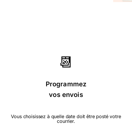
⭐⭐⭐⭐⭐ le 11/10/24 : Parfait
📆
⭐⭐⭐⭐⭐ le 05/08/24 : tout est parfait
,bonne continuation!!
Programmez
vos envois
⭐⭐⭐⭐ le 24/07/24 : Toujours satisfaite
sauf quelques envois retardés faute a la
poste
Vous choisissez à quelle date doit être posté votre
courrier.