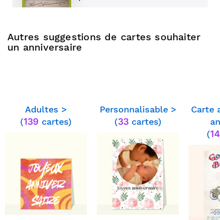
Autres suggestions de cartes souhaiter
⭐⭐⭐⭐⭐ le 03/06/25 : Très rapide
un anniversaire
parfait
⭐⭐⭐⭐⭐ le 12/04/25 : Très efficace,
Adultes >
Personnalisable >
Carte 
merci
(
139
cartes)
(
33
cartes)
an
(
14
⭐⭐⭐⭐⭐ le 23/01/25 : Tout est
nikel