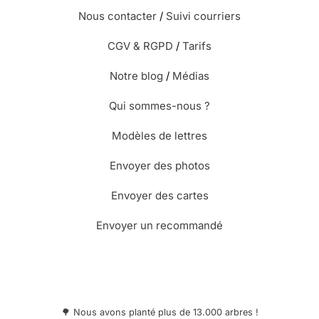
⭐⭐⭐⭐⭐ le 01/02/24 : Super!
Nous contacter
/
Suivi courriers
Merci.
CGV & RGPD
/
Tarifs
Notre blog
/
Médias
Qui sommes-nous ?
⭐⭐⭐⭐⭐ le 18/12/23 : Toujours très bien,et
Modèles de lettres
tellement pratique pour les personnes qui
ne peuvent se déplacer! Un grand merçi !
Envoyer des photos
Envoyer des cartes
⭐⭐⭐⭐⭐ le 02/12/23 : bravo
Envoyer un recommandé
🌳 Nous avons planté plus de 13.000 arbres !