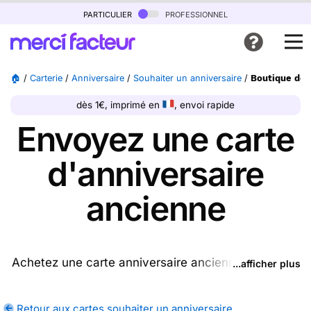
particulier
professionnel
🏠
/
Carterie
/
Anniversaire
/
Souhaiter un anniversaire
/
Boutique de 
dès 1€, imprimé en
, envoi rapide
Envoyez une carte
d'anniversaire
ancienne
Achetez une carte anniversaire ancienne ptrésente
...afficher plus
sur cette page (ou une autre carte parmi les
cartes
souhaiter un anniversaire
disponibles), nous
Retour aux cartes souhaiter un anniversaire