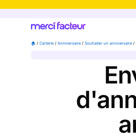
-30% de rédu
🏠
/
Carterie
/
Anniversaire
/
Souhaiter un anniversaire
/
En
d'ann
a