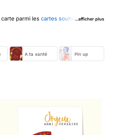
 carte parmi les
cartes souhaiter un
...afficher plus
r et des animaux mignons pour souhaiter
lusieurs cartes anniversaires animaux
rectement chez vos destinataires.
 1€
e
A ta santé
.
Pin up
(prix dégressif dès 11 cartes)