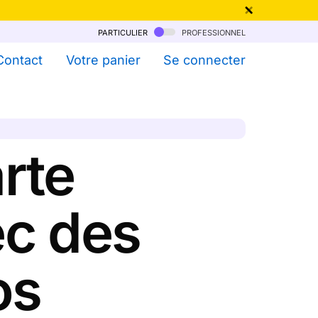
particulier
professionnel
qu'au 6 Août !
Contact
Votre panier
Se connecter
rte
ec des
os