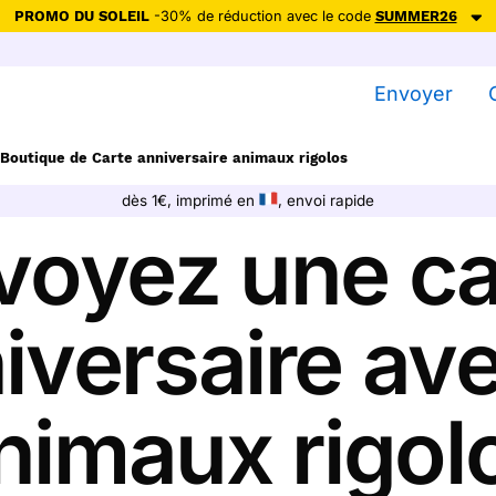
PROMO DU SOLEIL
-30% de réduction avec le code
SUMMER26
ction avec le code
SUMMER26
pour envoyer des cartes ensoleillées, jus
Envoyer
Envoyer des cartes
Boutique de Carte anniversaire animaux rigolos
Ne plus afficher
dès 1€, imprimé en
, envoi rapide
voyez une ca
iversaire av
nimaux rigol