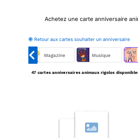
Achetez une carte anniversaire ani
anniversaire
disponibles), nous l'impri
un joyeux anniversaire aux petits et
Retour aux cartes souhaiter un anniversaire
rigolos sur Merci Facteur, nous 
âteau
Magazine
Merci Facteur vous propo
Musique
47 cartes anniversaires animaux rigolos disponible