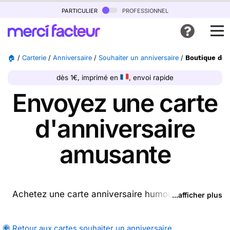
particulier
professionnel
🏠
/
Carterie
/
Anniversaire
/
Souhaiter un anniversaire
/
Boutique de 
dès 1€, imprimé en
, envoi rapide
Envoyez une carte
d'anniversaire
amusante
Achetez une carte anniversaire humour ptrésente
...afficher plus
sur cette page (ou une autre carte parmi les
cartes
souhaiter un anniversaire
disponibles), nous
Retour aux cartes souhaiter un anniversaire