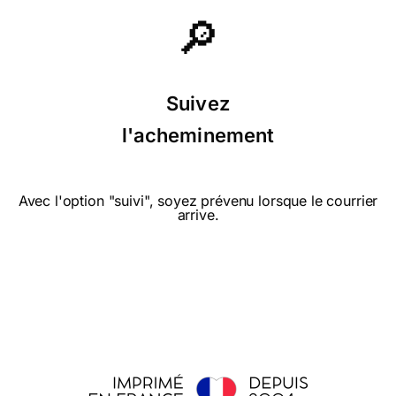
🔎
⭐⭐⭐⭐⭐ le 26/04/18 : Carte coquine
Suivez
et original
l'acheminement
Avec l'option "suivi", soyez prévenu lorsque le courrier
arrive.
⭐⭐⭐⭐ le 23/02/18 : Image sympathique
qui sort de l'ordinaire
⭐⭐⭐⭐ le 12/10/17 : Joli pour un
motard