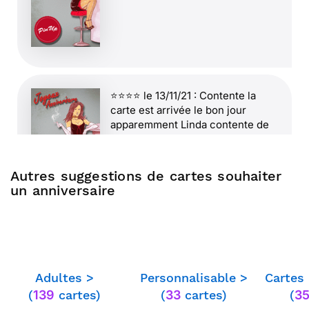
⭐⭐⭐⭐ le 13/11/21 : Contente la
carte est arrivée le bon jour
apparemment Linda contente de
mon choix.. Satisfaite je
recommande et j use de ce lien
souvent
Autres suggestions de cartes souhaiter
un anniversaire
⭐⭐⭐⭐⭐ le 05/01/21 : Lettre postée
le Lundi, arrivée le mercredi chez
la destinataire. Les délais postaux
Adultes >
Personnalisable >
Cartes
ont changé, il faut désormais 48h.
pour un acheminement de
(
139
cartes)
(
33
cartes)
(
3
courrier par la Poste. Les clients