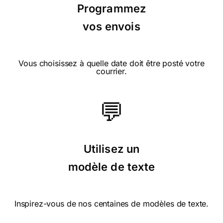
Programmez
vos envois
Vous choisissez à quelle date doit être posté votre
⭐⭐⭐⭐ le 04/02/20 : Joli dessin et
courrier.
elegant
💬
⭐⭐⭐⭐ le 17/12/18 : Très originale pour
Utilisez un
une jeune fille de 19 ans !
modèle de texte
⭐⭐⭐⭐ le 11/12/18 : Sympathique
Inspirez-vous de nos centaines de modèles de texte.