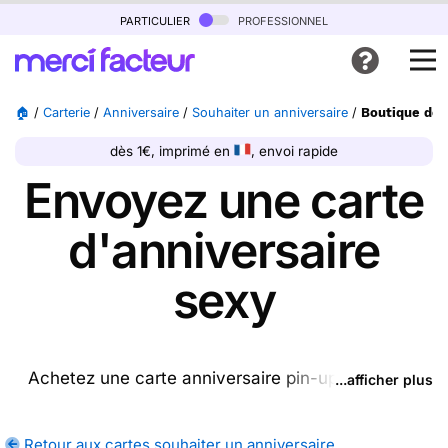
particulier
professionnel
🏠
/
Carterie
/
Anniversaire
/
Souhaiter un anniversaire
/
Boutique de 
dès 1€, imprimé en
, envoi rapide
Envoyez une carte
d'anniversaire
sexy
Achetez une carte anniversaire pin-up ptrésente
...afficher plus
sur cette page (ou une autre carte parmi les
cartes
souhaiter un anniversaire
disponibles), nous
Retour aux cartes souhaiter un anniversaire