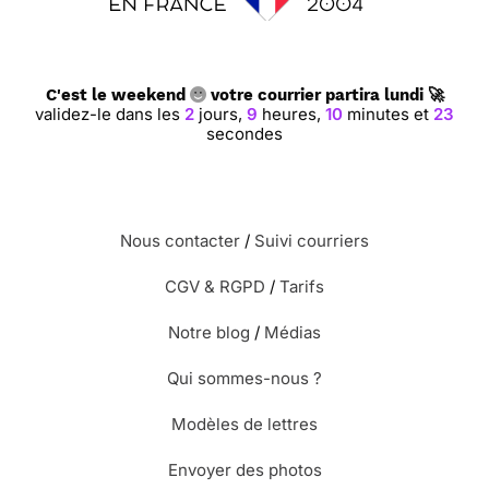
⭐⭐⭐⭐ le 18/01/16 : Très jolie carte
C'est le weekend
votre courrier partira lundi 🚀
!!!
validez-le dans les
2
jours,
9
heures,
10
minutes et
23
secondes
Nous contacter
/
Suivi courriers
⭐⭐⭐⭐ le 05/09/15 : Elle me
paraissait sympa
CGV & RGPD
/
Tarifs
Notre blog
/
Médias
Qui sommes-nous ?
⭐⭐⭐⭐ le 16/05/15 : Super pratique
Modèles de lettres
bonne proposition d'images merci
Envoyer des photos