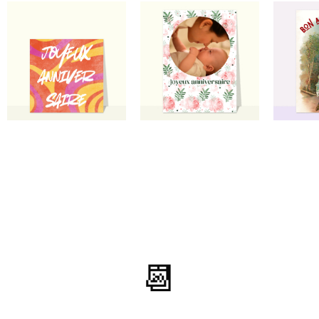
devraient en être expressément
avertis par Merci Facteur lors de
l'envoi.
⭐⭐⭐⭐ le 21/12/20 : Peu de choix dans
ce style là! dommage!
⭐⭐⭐⭐ le 13/08/20 : Un peu fade .
📆
⭐⭐⭐⭐ le 16/06/20 : Superbe