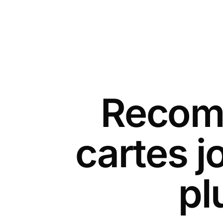
Recomm
cartes j
pl