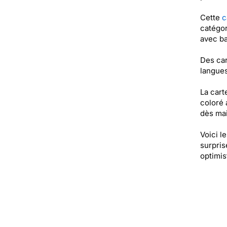
Cette
c
catégor
avec ba
Des car
langues
La cart
coloré 
dès mai
Voici l
surpris
optimis