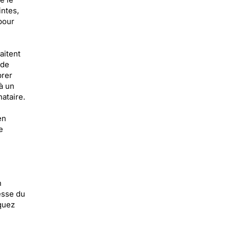
intes,
pour
aitent
 de
brer
à un
nataire.
en
e
n
esse du
quez