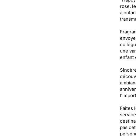
rose, l
ajoutan
transme
Fragran
envoyer
collègu
une var
enfant 
Sincère
découvr
ambianc
anniver
l’impor
Faites 
service
destina
pas cet
personn