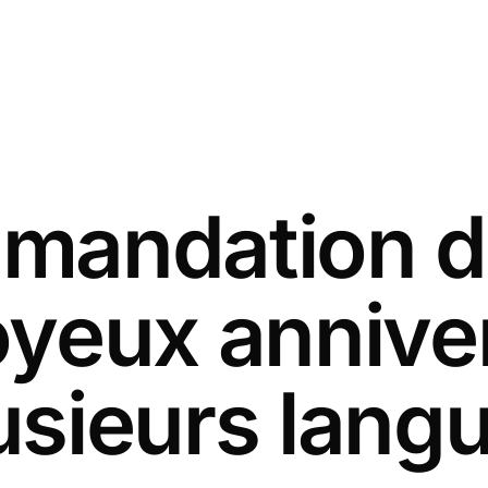
andation d
oyeux annive
usieurs lang