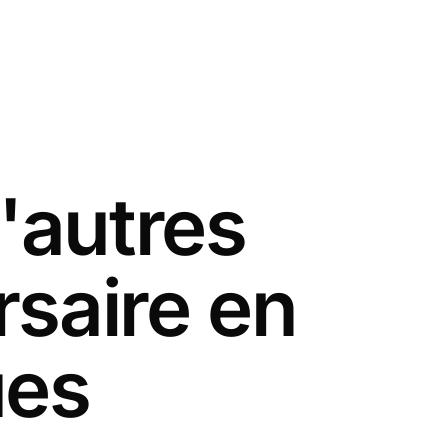
'autres
rsaire en
ues