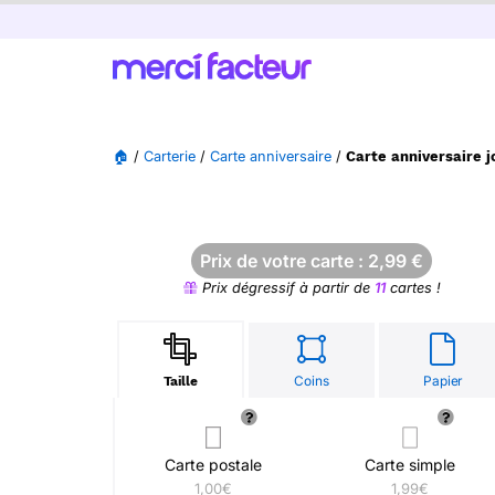
🏠
/
Carterie
/
Carte anniversaire
/
Carte anniversaire j
Prix de votre carte :
2,99
€
Prix dégressif à partir de
11
cartes !
Coins
Papier
Taille
Carte postale
Carte simple
1,00€
1,99€