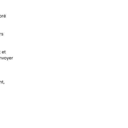
loré
rs
 et
envoyer
nt,