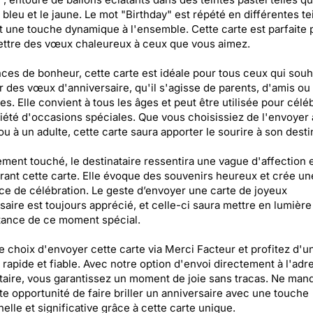
e bleu et le jaune. Le mot "Birthday" est répété en différentes te
t une touche dynamique à l'ensemble. Cette carte est parfaite 
ttre des vœux chaleureux à ceux que vous aimez.
ces de bonheur, cette carte est idéale pour tous ceux qui souh
 des vœux d'anniversaire, qu'il s'agisse de parents, d'amis ou
es. Elle convient à tous les âges et peut être utilisée pour célé
iété d'occasions spéciales. Que vous choisissiez de l'envoyer 
ou à un adulte, cette carte saura apporter le sourire à son desti
ment touché, le destinataire ressentira une vague d'affection 
ant cette carte. Elle évoque des souvenirs heureux et crée un
e de célébration. Le geste d’envoyer une carte de joyeux
saire est toujours apprécié, et celle-ci saura mettre en lumière
tance de ce moment spécial.
le choix d'envoyer cette carte via Merci Facteur et profitez d'u
 rapide et fiable. Avec notre option d'envoi directement à l'adr
taire, vous garantissez un moment de joie sans tracas. Ne man
te opportunité de faire briller un anniversaire avec une touche
elle et significative grâce à cette carte unique.