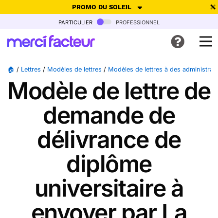
PROMO DU SOLEIL
particulier
professionnel
-30% de réduction avec le code
SUMMER26
pour envoyer des
cartes ensoleillées, jusqu'au 6 Août !
Envoyer des cartes
🏠
/
Lettres
/
Modèles de lettres
/
Modèles de lettres à des administrat
Modèle de lettre de
Ne plus afficher
demande de
délivrance de
diplôme
universitaire à
envoyer par La