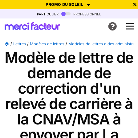
PROMO DU SOLEIL
particulier
professionnel
-30% de réduction avec le code
SUMMER26
pour envoyer des
cartes ensoleillées, jusqu'au 6 Août !
Envoyer des cartes
🏠
/
Lettres
/
Modèles de lettres
/
Modèles de lettres à des administrat
Modèle de lettre de
Ne plus afficher
demande de
correction d'un
relevé de carrière à
la CNAV/MSA à
envoyer par La