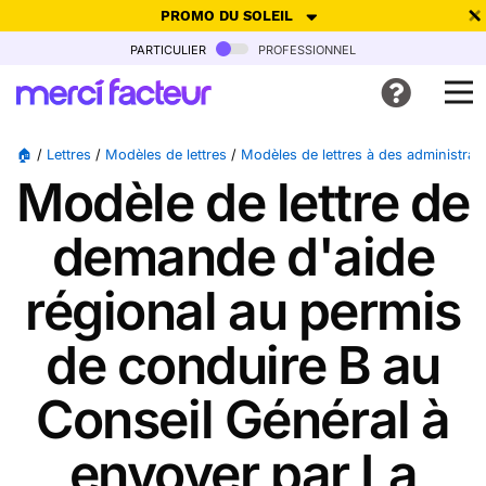
PROMO DU SOLEIL
particulier
professionnel
-30% de réduction avec le code
SUMMER26
pour envoyer des
cartes ensoleillées, jusqu'au 6 Août !
Envoyer des cartes
🏠
/
Lettres
/
Modèles de lettres
/
Modèles de lettres à des administrat
Modèle de lettre de
Ne plus afficher
demande d'aide
régional au permis
de conduire B au
Conseil Général à
envoyer par La