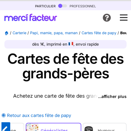
particulier
professionnel
🏠
/
Carterie
/
Papi, mamie, papa, maman
/
Cartes fête de papy
/
Bouti
dès 1€, imprimé en
, envoi rapide
Cartes de fête des
grands-pères
Achetez une carte de fête des grands-pères
...afficher plus
ptrésente sur cette page (ou une autre carte parmi
les
cartes fête de papy
disponibles), nous
Retour aux cartes fête de papy
l'imprimons et nous la postons pour vous. Prenez
quelques instants pour envoyer une jolie carte à
ncienne
Généralistes
Humour