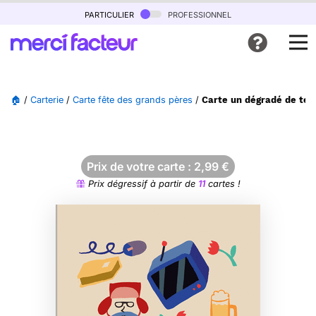
particulier
professionnel
🏠
/
Carterie
/
Carte fête des grands pères
/
Carte un dégradé de ten
Prix de votre carte :
2,99
€
Prix dégressif à partir de
11
cartes !