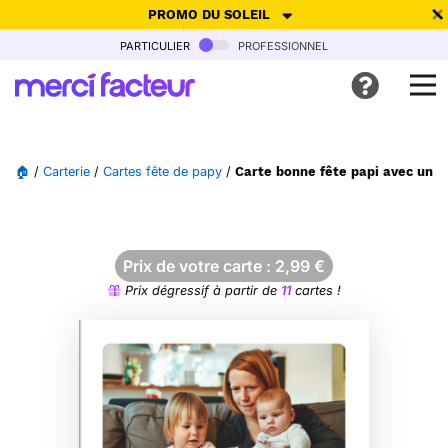
PROMO DU SOLEIL
particulier
professionnel
-30% de réduction avec le code
SUMMER26
pour envoyer des
cartes ensoleillées, jusqu'au 6 Août !
Envoyer des cartes
🏠
/
Carterie
/
Cartes fête de papy
/
Carte bonne fête papi avec un d
Ne plus afficher
Prix de votre carte :
2,99
€
Prix dégressif à partir de
11
cartes !