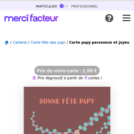
particulier
professionnel
🏠
/
Carterie
/
Carte fête des papi
/
Carte papy paresseux et joyeux 
Prix de votre carte :
2,99
€
Prix dégressif à partir de
11
cartes !