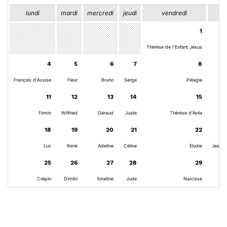
lundi
mardi
mercredi
jeudi
vendredi
s
1
Thérèse de l'Enfant Jésus
4
5
6
7
8
François d'Assise
Fleur
Bruno
Serge
Pélagie
11
12
13
14
15
Firmin
Wilfried
Géraud
Juste
Thérèse d'Avila
18
19
20
21
22
Luc
René
Adeline
Céline
Elodie
Jean d
25
26
27
28
29
Crépin
Dimitri
Emeline
Jude
Narcisse