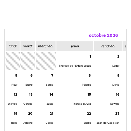
octobre 2026
lundi
mardi
mercredi
jeudi
vendredi
sam
1
2
Thérèse de l'Enfant Jésus
Léger
G
5
6
7
8
9
Fleur
Bruno
Serge
Pélagie
Denis
Ghi
12
13
14
15
16
Wilfried
Géraud
Juste
Thérèse d'Avila
Edwige
Ba
19
20
21
22
23
René
Adeline
Céline
Elodie
Jean de Capistran
Flo