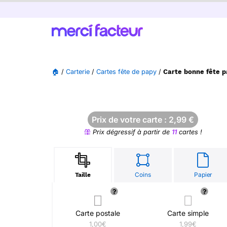
🏠
/
Carterie
/
Cartes fête de papy
/
Carte bonne fête p
Prix de votre carte :
2,99
€
Prix dégressif à partir de
11
cartes !
Coins
Papier
Taille
Carte postale
Carte simple
1,00€
1,99€