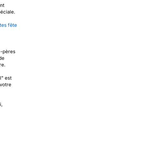
nt
éciale.
tes fête
d-pères
de
re.
l" est
votre
i,