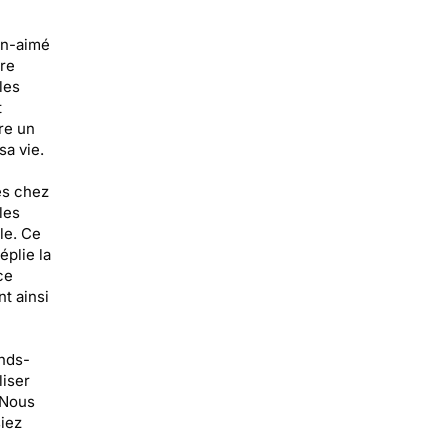
en-aimé
ire
les
t
re un
a vie.
es chez
les
le. Ce
éplie la
ce
t ainsi
nds-
liser
 Nous
siez