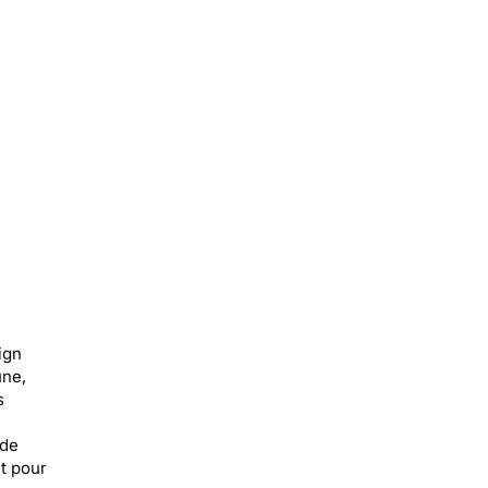
ign
une,
s
 de
it pour