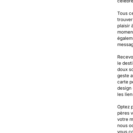
célébre
Tous ce
trouver
plaisir
moments
égaleme
message
Recevoi
le desti
doux so
geste at
carte 
design 
les lien
Optez p
pères v
votre m
nous oc
vous co