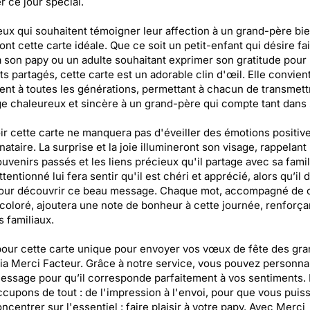
r ce jour spécial.
ux qui souhaitent témoigner leur affection à un grand-père bi
ont cette carte idéale. Que ce soit un petit-enfant qui désire fa
 à son papy ou un adulte souhaitant exprimer son gratitude pour 
 partagés, cette carte est un adorable clin d'œil. Elle convien
nt à toutes les générations, permettant à chacun de transmett
 chaleureux et sincère à un grand-père qui compte tant dans s
r cette carte ne manquera pas d'éveiller des émotions positiv
nataire. La surprise et la joie illumineront son visage, rappelant 
uvenirs passés et les liens précieux qu'il partage avec sa famil
tentionné lui fera sentir qu'il est chéri et apprécié, alors qu’il d
pour découvrir ce beau message. Chaque mot, accompagné de 
coloré, ajoutera une note de bonheur à cette journée, renforçan
s familiaux.
our cette carte unique pour envoyer vos vœux de fête des gra
ia Merci Facteur. Grâce à notre service, vous pouvez personna
essage pour qu’il corresponde parfaitement à vos sentiments.
cupons de tout : de l'impression à l'envoi, pour que vous puis
ncentrer sur l'essentiel : faire plaisir à votre papy. Avec Merci