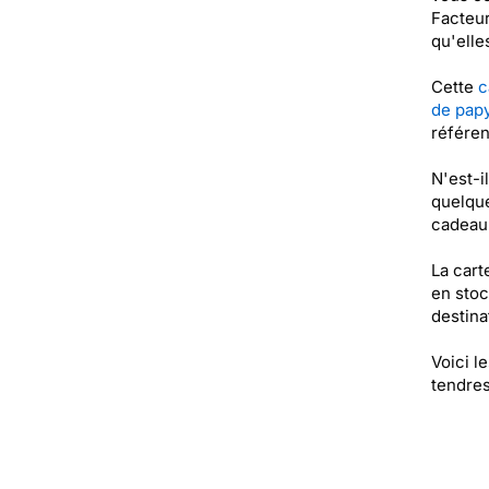
Facteur
qu'elle
Cette
c
de pap
référe
N'est-i
quelque
cadeau 
La cart
en stoc
destinat
Voici l
tendres