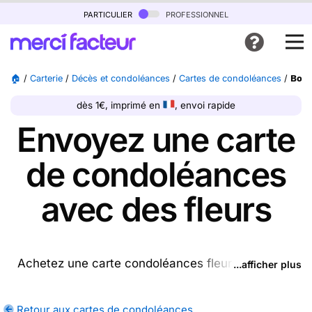
particulier
professionnel
🏠
/
Carterie
/
Décès et condoléances
/
Cartes de condoléances
/
Bout
dès 1€, imprimé en
, envoi rapide
Envoyez une carte
de condoléances
avec des fleurs
Achetez une carte condoléances fleurs ptrésente
...afficher plus
sur cette page (ou une autre carte parmi les
cartes
de condoléances
disponibles), nous l'imprimons et
Retour aux cartes de condoléances