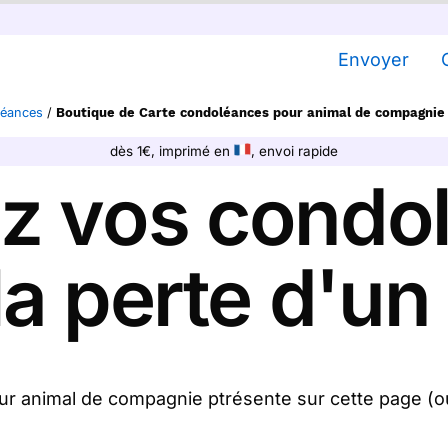
Envoyer
léances
/
Boutique de Carte condoléances pour animal de compagnie
dès 1€, imprimé en
, envoi rapide
z vos condo
la perte d'un
r animal de compagnie ptrésente sur cette page (ou
rimons et nous la postons pour vous. Suite au décès