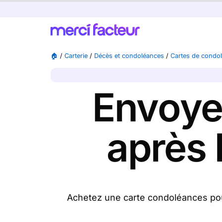
🏠
/
Carterie
/
Décès et condoléances
/
Cartes de condo
Envoye
après 
Achetez une carte condoléances pou
condoléances
disponibles), nous l'imp