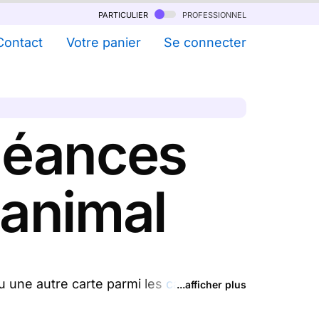
particulier
professionnel
Contact
Votre panier
Se connecter
léances
 animal
 une autre carte parmi les
cartes de
...afficher plus
 d'un chien ou d'un chat pour apporter