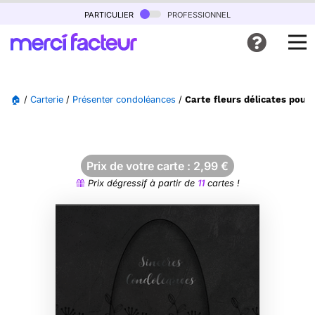
particulier
professionnel
🏠
/
Carterie
/
Présenter condoléances
/
Carte fleurs délicates pour
Prix de votre carte :
2,99
€
Prix dégressif à partir de
11
cartes !