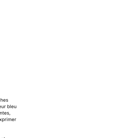
ches
eur bleu
ntes,
exprimer