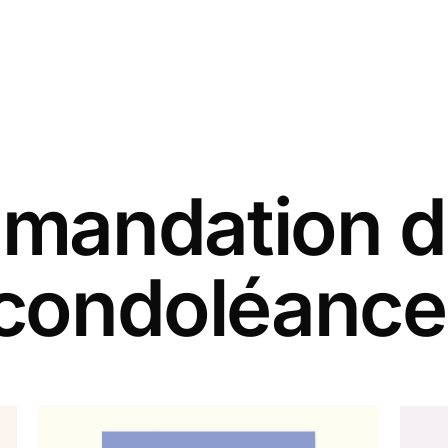
andation d
 condoléances