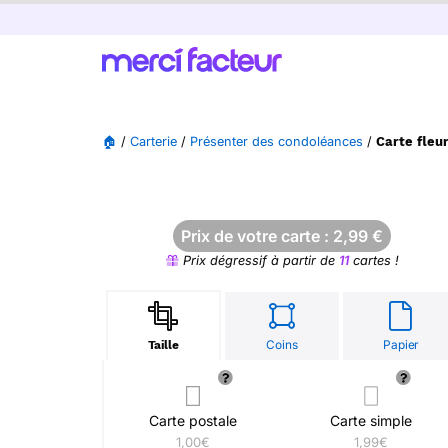
🏠
/
Carterie
/
Présenter des condoléances
/
Carte fleu
Prix de votre carte :
2,99
€
Prix dégressif à partir de
11
cartes !
Coins
Papier
Taille
Carte postale
Carte simple
1,00€
1,99€