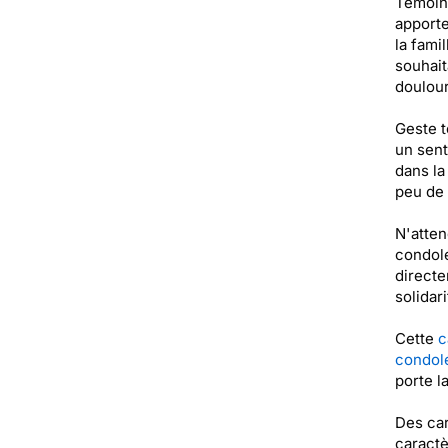
Témoin 
apporte
la fami
souhait
doulou
Geste t
un sent
dans la
peu de
N'atten
condolé
directe
solidar
Cette
c
condol
porte l
Des car
caractè