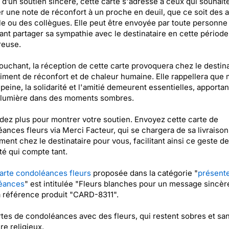
d’un soutien sincère, cette carte s'adresse à ceux qui souhait
r une note de réconfort à un proche en deuil, que ce soit des 
lle ou des collègues. Elle peut être envoyée par toute personne
ant partager sa sympathie avec le destinataire en cette période
reuse.
ouchant, la réception de cette carte provoquera chez le destina
iment de réconfort et de chaleur humaine. Elle rappellera qu
 peine, la solidarité et l'amitié demeurent essentielles, apportan
 lumière dans des moments sombres.
dez plus pour montrer votre soutien. Envoyez cette carte de
ances fleurs via Merci Facteur, qui se chargera de sa livraison
ment chez le destinataire pour vous, facilitant ainsi ce geste de
ité qui compte tant.
arte condoléances fleurs
proposée dans la catégorie "
présent
éances
" est intitulée "Fleurs blanches pour un message sincèr
a référence produit "CARD-8311".
tes de condoléances avec des fleurs, qui restent sobres et sa
re religieux.