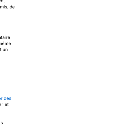
ent
amis, de
taire
e même
t un
er des
e" et
ns