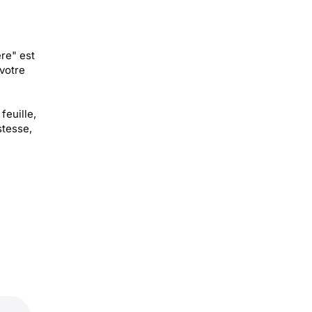
re" est
votre
feuille,
stesse,