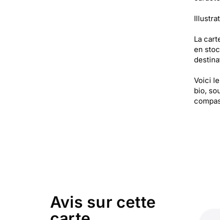
Illustra
La cart
en stoc
destinat
Voici l
bio, so
compas
Avis sur cette
carte