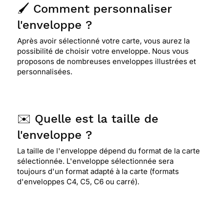
🖌️ Comment personnaliser
l'enveloppe ?
⭐⭐⭐⭐
Le 14/02/2024 : Super sympa et chic
mais un problème pour ouvrir mon compte car il
Après avoir sélectionné votre carte, vous aurez la
ne reconnaît pas mon mot de passe et cela est
possibilité de choisir votre enveloppe. Nous vous
énervant !! je suis obligée de faire mot de passe
proposons de nombreuses enveloppes illustrées et
oublié pour ouvrir mon comte !!! merci de
personnalisées.
résoudre ce problème ! cordialement
⭐⭐⭐⭐
Le 12/01/2024 : Non, c'est parfait
✉️ Quelle est la taille de
l'enveloppe ?
⭐⭐⭐⭐⭐ Le 03/11/2023 : Très pratique et envoi
La taille de l'enveloppe dépend du format de la carte
rapide
sélectionnée. L'enveloppe sélectionnée sera
toujours d'un format adapté à la carte (formats
d'enveloppes C4, C5, C6 ou carré).
⭐⭐⭐⭐⭐ Le 06/09/2023 : Le dessin