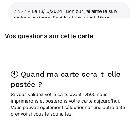
⭐⭐⭐⭐⭐ Le 13/10/2024 : Bonjour j’ai aimé le suivi
de tous les jours. Rapide et rassurant. Merci
beaucoup.
Vos questions sur cette carte
⭐⭐⭐⭐
Le 15/04/2024 : Discrete et jolie
⭐⭐⭐⭐⭐ Le 10/04/2024 : Les couleurs et le design
🕙 Quand ma carte sera-t-elle
postée ?
⭐⭐⭐⭐⭐ Le 26/03/2024 : Cela fait des années que
Si vous validez votre carte avant 17h00 nous
j'envoie mes courriers par Merci Facteur et
imprimerons et posterons votre carte aujourd'hui.
toujours impeccable.
Vous pouvez également sélectionner une autre date
d'envoi si vous le souhaitez.
⭐⭐⭐⭐⭐ Le 16/02/2024 : Très satisfaite cliente
depuis 2013!!