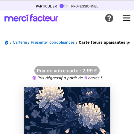
particulier
professionnel
🏠
/
Carterie
/
Présenter condoléances
/
Carte fleurs apaisantes po
Prix de votre carte :
2,99
€
Prix dégressif à partir de
11
cartes !