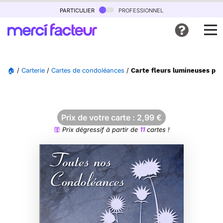
particulier
professionnel
🏠
/
Carterie
/
Cartes de condoléances
/
Carte fleurs lumineuses po
Prix de votre carte :
2,99
€
Prix dégressif à partir de
11
cartes !