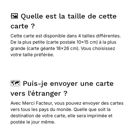
🖼️ Quelle est la taille de cette
⭐⭐⭐⭐⭐ Le 06/04/2019 : Pratique et fiable..
Original dans ses cartes Bref a utiliser sans fautes
carte ?
Cette carte est disponible dans 4 tailles différentes.
De la plus petite (carte postale 10x15 cm) à la plus
⭐⭐⭐⭐
Le 06/03/2018 : L'originalité !
grande (carte géante 18x26 cm). Vous choisissez
votre taille préférée.
⭐⭐⭐
Le 19/02/2018 : Pas trop de possibilité
pour un jeune homme de 35 ans !
🗺️ Puis-je envoyer une carte
⭐⭐⭐⭐⭐ Le 22/01/2018 : Plutôt originale et c'est ce
vers l'étranger ?
que je recherche
Avec Merci Facteur, vous pouvez envoyer des cartes
vers tous les pays du monde. Quelle que soit la
destination de votre carte, elle sera imprimée et
⭐⭐⭐⭐
Le 17/01/2018 : Motivante, valorisante,
postée le jour même.
gaie bref... tout pour éviter la tristesse d'un
anniversaire pour une personne qui se sent