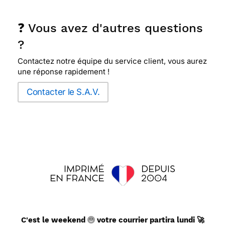
devenir vieille.....!
❓ Vous avez d'autres questions
?
⭐⭐⭐⭐⭐ Le 09/01/2018 : Intelligente, originale et
créative
Contactez notre équipe du service client, vous aurez
une réponse rapidement !
⭐⭐⭐⭐
Le 25/11/2017 : Comme c'est pour un
Contacter le S.A.V.
enfant de 12 ans elle sort de l'ordinaire
⭐⭐⭐⭐
Le 23/11/2017 : Tres sympa et pas
commun
⭐⭐⭐⭐
Le 08/11/2017 : Rigolo
⭐⭐⭐⭐
Le 25/10/2017 : C'est originale
C'est le weekend
votre courrier partira lundi 🚀