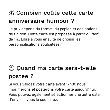
⭐⭐⭐⭐
Le 22/01/2020 : Large Choix, souplesse
💰 Combien coûte cette carte
d'utilisation du site, prix acceptables fiabilité...
anniversaire humour ?
que du bon (pourvu que ça dure!!)
Le prix dépend du format, du papier, et des options
de finition. Cette carte est proposée à partir du tarif
⭐⭐⭐⭐
Le 09/11/2019 : Minimaliste, mais
de 1 €. Libre à vous ensuite de choisir les
originale et pleine d'humour
personnalisations souhaitées.
⭐⭐⭐⭐
Le 12/08/2019 : Jolie ; sauf le fond blanc
que je n'aime pas
🕙 Quand ma carte sera-t-elle
postée ?
⭐⭐⭐⭐⭐ Le 02/07/2019 : J'adore l'idée pour un
Si vous validez votre carte avant 17h00 nous
enfant c'est attractif...
imprimerons et posterons votre carte aujourd'hui.
Vous pouvez également sélectionner une autre date
d'envoi si vous le souhaitez.
⭐⭐⭐⭐⭐ Le 25/06/2019 : Super pour un enfant