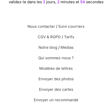
validez-le dans les
2
jours,
2
minutes et
53
secondes
⭐⭐⭐⭐
Le 24/10/2017 : Originalité et plaisir de
faire quelque chose avec cette carte.
Nous contacter
/
Suivi courriers
⭐⭐⭐⭐⭐ Le 22/10/2017 : Tres original !
CGV & RGPD
/
Tarifs
Notre blog
/
Médias
⭐⭐⭐⭐
Le 31/08/2017 : Originale pour un ado.
Qui sommes-nous ?
Modèles de lettres
⭐⭐⭐⭐
Le 24/07/2017 : Non seulement une carte
mais aussi un jeu
Envoyer des photos
Envoyer des cartes
⭐⭐⭐⭐
Le 19/06/2017 : Afin de ne pas renvoyer
Envoyer un recommandé
la même carte chaque année, j'ai trouvé celle ci
sympa dans les couleurs et dans le style