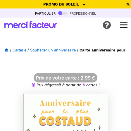
PROMO DU SOLEIL
particulier
professionnel
-30% de réduction avec le code
SUMMER26
pour envoyer des
cartes ensoleillées, jusqu'au 6 Août !
Envoyer des cartes
🏠
/
Carterie
/
Souhaiter un anniversaire
/
Carte anniversaire pour le
Ne plus afficher
Prix de votre carte :
2,99
€
Prix dégressif à partir de
11
cartes !