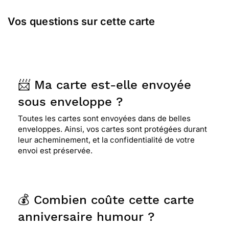
Vos questions sur cette carte
⭐⭐⭐⭐
Le 27/01/2019 : Top pour
l&#8217;occasion
⭐⭐⭐⭐
Le 10/07/2018 : Marrant
📨 Ma carte est-elle envoyée
sous enveloppe ?
Toutes les cartes sont envoyées dans de belles
enveloppes. Ainsi, vos cartes sont protégées durant
leur acheminement, et la confidentialité de votre
envoi est préservée.
💰 Combien coûte cette carte
anniversaire humour ?