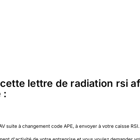
ette lettre de radiation rsi a
 :
PAV suite à changement code APE, à envoyer à votre caisse RSI.
t d'activité de votre entreprise et vous voulez demander votr