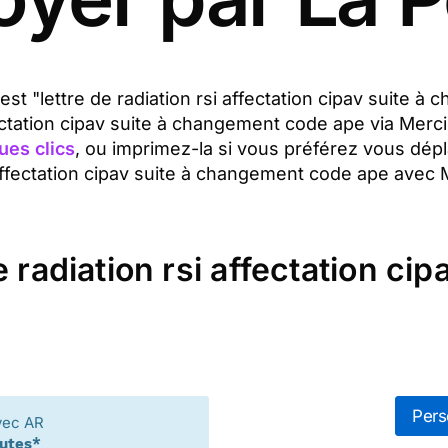
 est "lettre de radiation rsi affectation cipav suite
ffectation cipav suite à changement code ape via Me
ues clics
, ou imprimez-la si vous préférez vous dép
 affectation cipav suite à changement code ape avec 
e radiation rsi affectation c
Pers
vec AR
nutes*