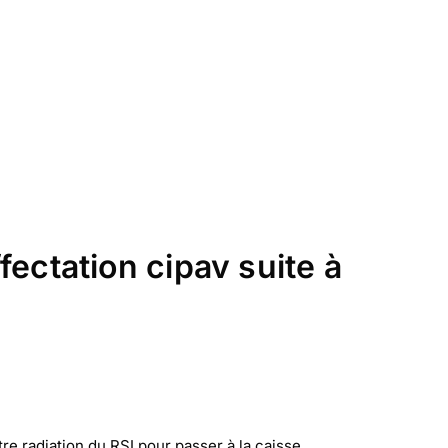
ffectation cipav suite à
e radiation du RSI pour passer à la caisse