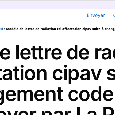
Envoyer
si
/
Modèle de lettre de radiation rsi affectation cipav suite à cha
 lettre de rad
tation cipav s
ement code
yer par La 