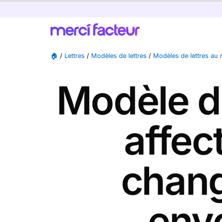
🏠
/
Lettres
/
Modèles de lettres
/
Modèles de lettres au r
Modèle de
affec
chang
envo