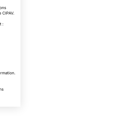
dons
se CIPAV.
 :
ormation.
ns