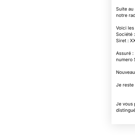
Suite au
notre rad
Voici le
Société 
Siret : X
Assuré :
numero S
Nouveau
Je reste
Je vous 
distingu