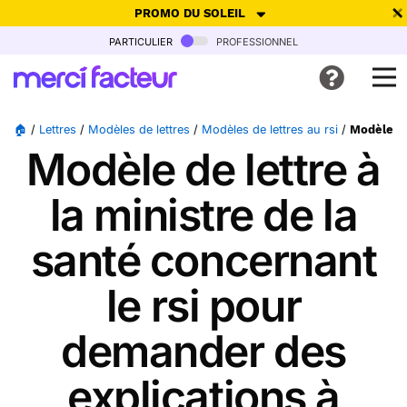
PROMO DU SOLEIL
particulier
professionnel
-30% de réduction avec le code
SUMMER26
pour envoyer des
cartes ensoleillées, jusqu'au 6 Août !
Envoyer des cartes
🏠
/
Lettres
/
Modèles de lettres
/
Modèles de lettres au rsi
/
Modèle de
Modèle de lettre à
Ne plus afficher
la ministre de la
santé concernant
le rsi pour
demander des
explications à