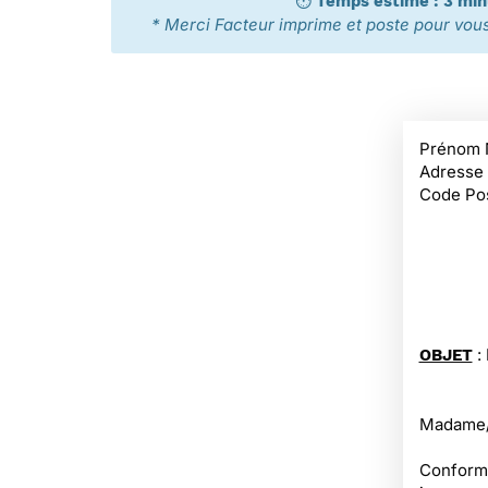
⏱️
Temps estimé : 3 mi
* Merci Facteur imprime et poste pour vous 
Prénom 
Adresse
Code Pos
:
OBJET
Madame/M
Conformé