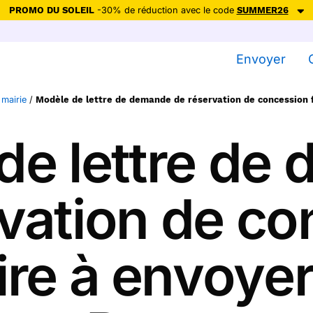
PROMO DU SOLEIL
-30% de réduction avec le code
SUMMER26
ction avec le code
SUMMER26
pour envoyer des cartes ensoleillées, jus
Envoyer
Envoyer des cartes
 mairie
/
Modèle de lettre de demande de réservation de concession 
Ne plus afficher
de lettre de
vation de c
ire à envoyer