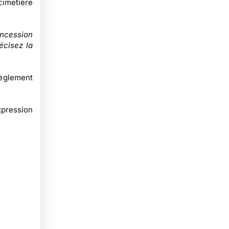
cimetière
oncession
écisez la
règlement
xpression