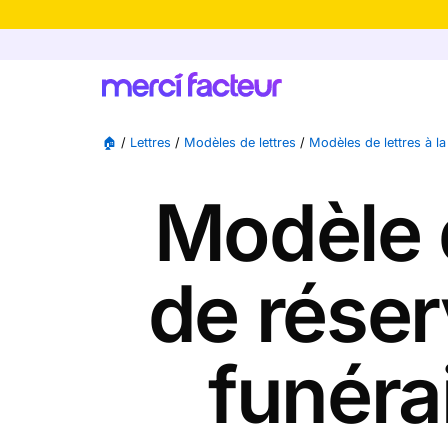
-30% de rédu
🏠
/
Lettres
/
Modèles de lettres
/
Modèles de lettres à la
Modèle 
de réser
funéra