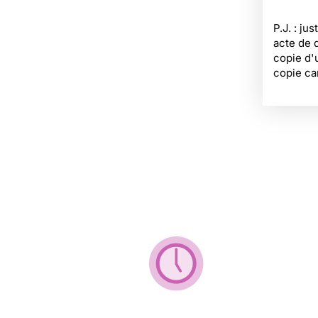
P.J. : jus
acte de 
copie d'
copie ca