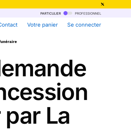
particulier
professionnel
qu'au 6 Août !
Contact
Votre panier
Se connecter
funéraire
 demande
oncession
 par La