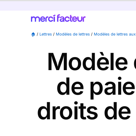
🏠
/
Lettres
/
Modèles de lettres
/
Modèles de lettres aux
Modèle 
de paie
droits d