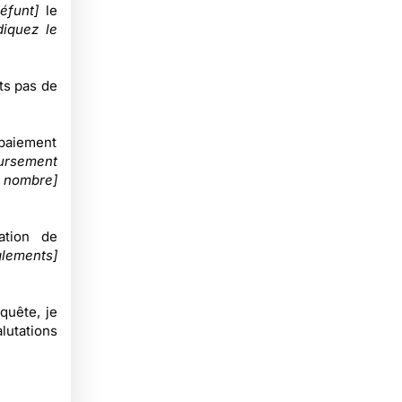
éfunt]
le
diquez le
ts pas de
 paiement
ursement
e nombre]
ation de
glements]
quête, je
utations