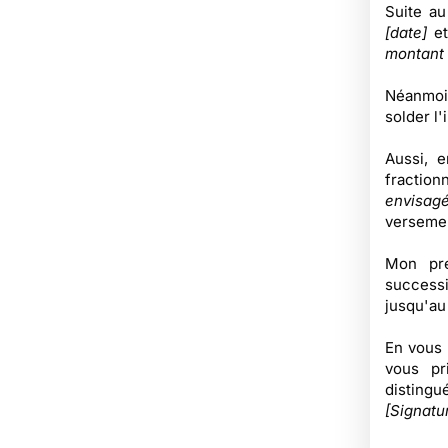
Suite a
[date]
e
montant 
Néanmoin
solder l'
Aussi, e
fractio
envisagé
verseme
Mon pre
success
jusqu'au
En vous 
vous pr
distingu
[Signatu