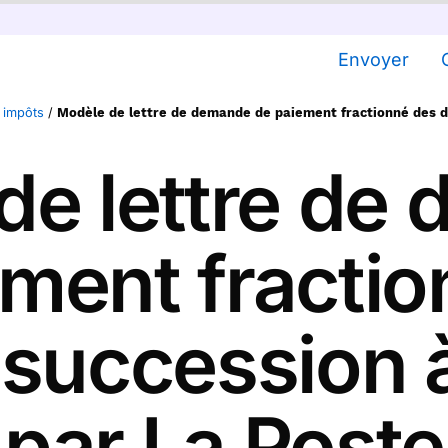
Envoyer
 impôts
/
Modèle de lettre de demande de paiement fractionné des d
de lettre de
ment fracti
e succession 
par La Poste