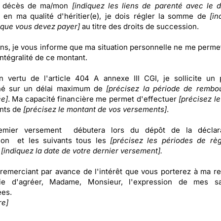
u décès de ma/mon
[indiquez les liens de parenté avec le d
t en ma qualité d'héritier(e), je dois régler la somme de
[in
que vous devez payer]
au titre des droits de succession.
s, je vous informe que ma situation personnelle ne me perme
intégralité de ce montant.
n vertu de l'article 404 A annexe III CGI, je sollicite un
nné sur un délai maximum de
[précisez la période de rembo
e]
. Ma capacité financière me permet d'effectuer
[précisez l
nts de
[précisez le montant de vos versements]
.
mier versement débutera lors du dépôt de la déclar
ion et les suivants tous les
[précisez les périodes de rè
[indiquez la date de votre dernier versement].
remerciant par avance de l'intérêt que vous porterez à ma re
ie d'agréer, Madame, Monsieur, l'expression de mes sal
ées.
re]