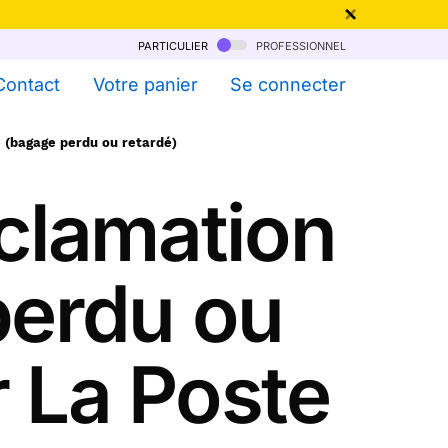
particulier
professionnel
qu'au 6 Août !
Contact
Votre panier
Se connecter
e (bagage perdu ou retardé)
éclamation
perdu ou
r La Poste