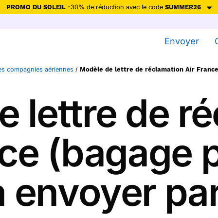
PROMO DU SOLEIL
-30% de réduction avec le code
SUMMER26
ction avec le code
SUMMER26
pour envoyer des cartes ensoleillées, jus
Envoyer
Envoyer des cartes
des compagnies aériennes
/
Modèle de lettre de réclamation Air Franc
Ne plus afficher
 lettre de r
nce (bagage 
à envoyer pa