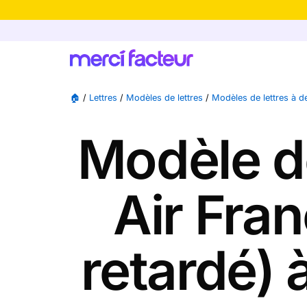
-30% de rédu
🏠
/
Lettres
/
Modèles de lettres
/
Modèles de lettres à 
Modèle de
Air Fra
retardé) 