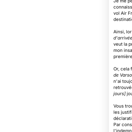
Je me pe
connaiss
vol Air F
destinat
Ainsi, l
d'arrivée
veut la p
mon insat
première
Or, cela 
de Varso
n'ai tou
retrouvés
jours]
jou
Vous tro
les just
déclarat
Par cons
l'indemn