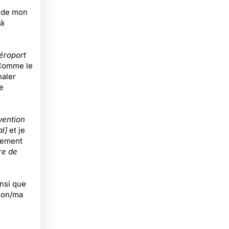
 de mon
à
aéroport
 Comme le
naler
e
vention
l]
et je
lement
re de
nsi que
tion/ma