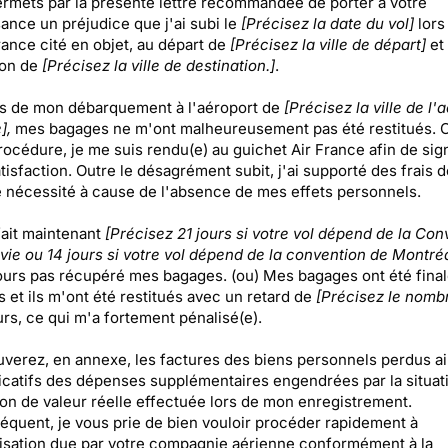
rmets par la présente lettre recommandée de porter à votre
ance un préjudice que j'ai subi le
[Précisez la date du vol]
lors
rance cité en objet, au départ de
[Précisez la ville de départ]
et 
ion de
[Précisez la ville de destination.]
.
ors de mon débarquement à l'aéroport de
[Précisez la ville de l'
],
mes bagages ne m'ont malheureusement pas été restitués.
rocédure, je me suis rendu(e) au guichet Air France afin de sig
isfaction. Outre le désagrément subit, j'ai supporté des frais d
 nécessité à cause de l'absence de mes effets personnels.
fait maintenant
[Précisez 21 jours si votre vol dépend de la Con
vie ou 14 jours si votre vol dépend de la convention de Montréa
jours pas récupéré mes bagages. (ou) Mes bagages ont été fina
 et ils m'ont été restitués avec un retard de
[Précisez le nomb
rs, ce qui m'a fortement pénalisé(e).
uverez, en annexe, les factures des biens personnels perdus ai
ificatifs des dépenses supplémentaires engendrées par la situa
ion de valeur réelle effectuée lors de mon enregistrement.
équent, je vous prie de bien vouloir procéder rapidement à
isation due par votre compagnie aérienne conformément à la