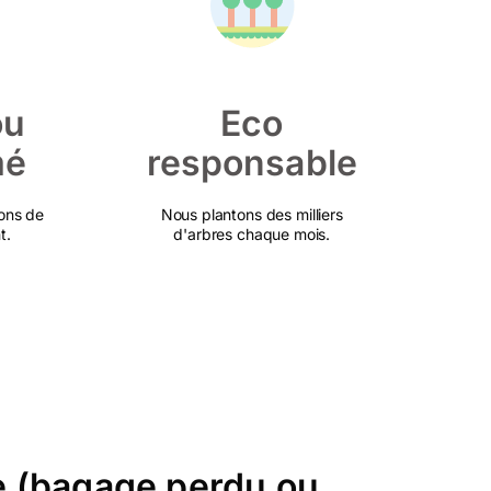
ou
Eco
mé
responsable
ons de
Nous plantons des milliers
t.
d'arbres chaque mois.
ce (bagage perdu ou