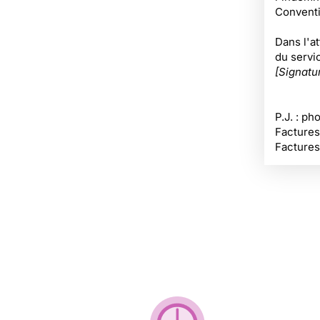
Conventi
Dans l'a
du servic
[Signatu
P.J. : ph
Factures
Factures