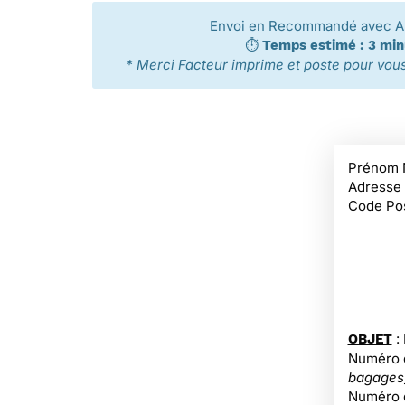
Envoi en Recommandé avec AR
⏱️
Temps estimé : 3 mi
* Merci Facteur imprime et poste pour vous 
Prénom 
Adresse
Code Pos
:
OBJET
Numéro d
bagages
Numéro d