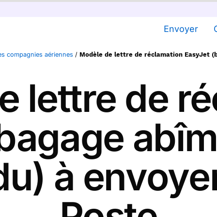
Envoyer
des compagnies aériennes
/
Modèle de lettre de réclamation EasyJet (
 lettre de r
bagage abîm
du) à envoyer
Poste