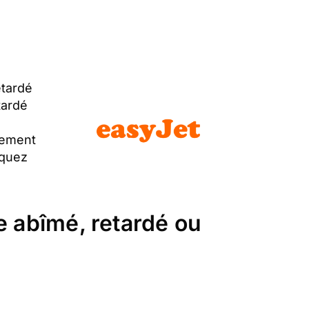
etardé
tardé
dement
iquez
e abîmé, retardé ou