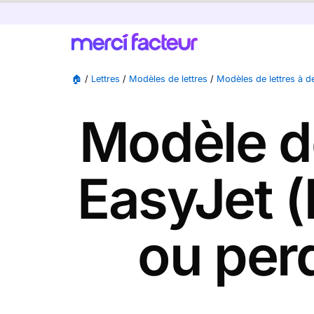
🏠
/
Lettres
/
Modèles de lettres
/
Modèles de lettres à 
Modèle de
EasyJet (
ou per