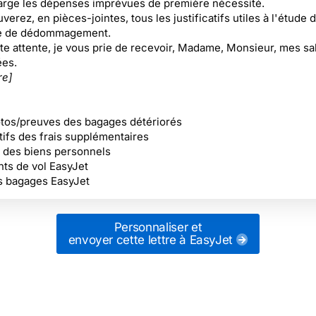
arge les dépenses imprévues de première nécessité.
verez, en pièces-jointes, tous les justificatifs utiles à l'étude 
 de dédommagement.
te attente, je vous prie de recevoir, Madame, Monsieur, mes sa
ées.
re]
hotos/preuves des bagages détériorés
tifs des frais supplémentaires
 des biens personnels
s de vol EasyJet
 bagages EasyJet
Personnaliser et
envoyer cette lettre
à EasyJet