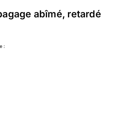
(bagage abîmé, retardé
e :