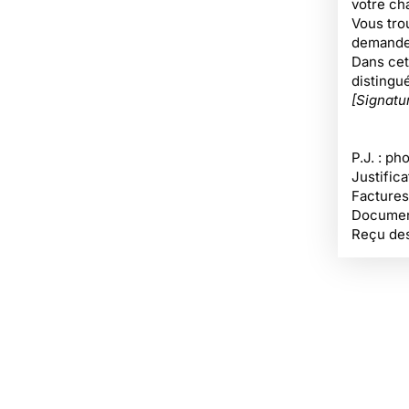
votre ch
Vous trou
demande
Dans cet
distingu
[Signatu
P.J. : p
Justifica
Factures
Document
Reçu des