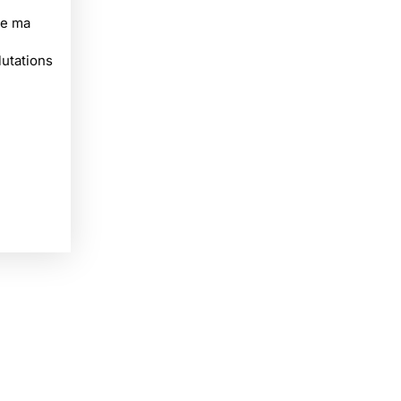
de ma
lutations