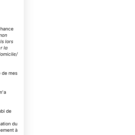
lchance
 mon
ls lors
r la
omicile/
te de mes
m'a
ubi de
ation du
lement à