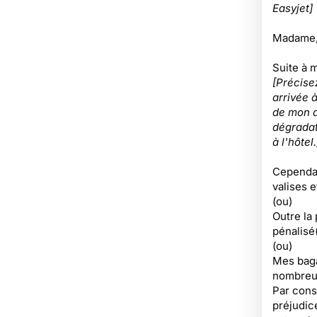
Easyjet]
Madame,
Suite à 
[Précise
arrivée 
de mon ar
dégradat
à l'hôtel.
Cependant
valises e
(ou)
Outre la
pénalisé
(ou)
Mes baga
nombreu
Par cons
préjudic