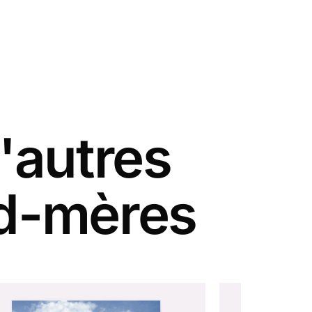
'autres
nd-mères