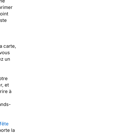
une
primer
oint
ste
a carte,
 vous
ez un
otre
, et
rire à
ands-
fête
orte la