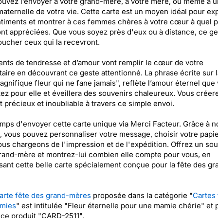
uvez l’envoyer à votre grand-mère, à votre mère, ou même à 
maternelle de votre vie. Cette carte est un moyen idéal pour ex
timents et montrer à ces femmes chères à votre cœur à quel p
ont appréciées. Que vous soyez près d'eux ou à distance, ce ge
oucher ceux qui la recevront.
nts de tendresse et d’amour vont remplir le cœur de votre
taire en découvrant ce geste attentionné. La phrase écrite sur l
gnifique fleur qui ne fane jamais", reflète l’amour éternel que
ez pour elle et éveillera des souvenirs chaleureux. Vous créer
précieux et inoubliable à travers ce simple envoi.
temps d'envoyer cette carte unique via Merci Facteur. Grâce à n
, vous pouvez personnaliser votre message, choisir votre papier
us chargeons de l'impression et de l'expédition. Offrez un sou
rand-mère et montrez-lui combien elle compte pour vous, en
sant cette belle carte spécialement conçue pour la fête des gr
arte fête des grand-mères
proposée dans la catégorie "
Cartes 
mies
" est intitulée "Fleur éternelle pour une mamie chérie" et p
ce produit "CARD-2511".