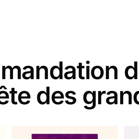
andation d
fête des gra