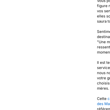
Vous po
figure 
vos sen
elles s
saura t
Sentime
destina
"Une ma
ressent
moment 
Il est 
service
nous no
votre g
choisis
mères.
Cette
c
des Ma
référen