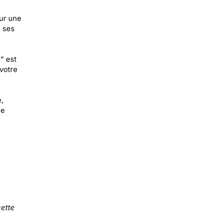
ur une
e ses
" est
votre
,
le
ette