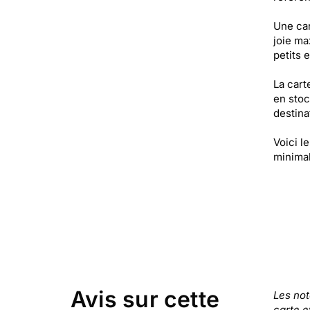
Une ca
joie ma
petits 
La cart
en stoc
destinat
Voici l
minimal
Avis sur cette
Les no
carte e