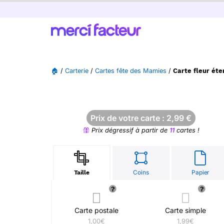
🏠
/
Carterie
/
Cartes fête des Mamies
/
Carte fleur éte
Prix de votre carte :
2,99
€
Prix dégressif à partir de
11
cartes !
Coins
Papier
Taille
Carte postale
Carte simple
1,00€
1,99€