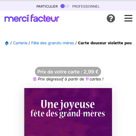
particulier
professionnel
🏠
/
Carterie
/
Fête des grands-mères
/
Carte douceur violette pour
Prix de votre carte :
2,99
€
Prix dégressif à partir de
11
cartes !