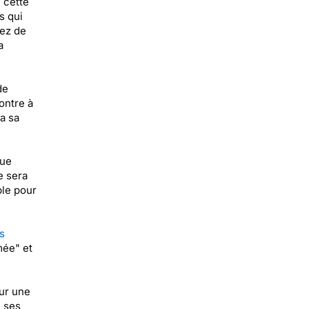
 cette
s qui
nez de
a
de
ontre à
ra sa
que
e sera
ble pour
s
mée" et
ur une
e ses