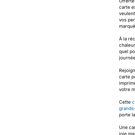
Offerte
carte e
veulent
vos pen
marqué 
À la ré
chaleur
quel po
journée
Rejoign
carte p
imprimé
votre m
Cette
c
grands
porte l
Une ca
joie ma