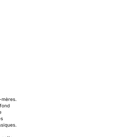
s-mères.
 fond
e
es
ssiques.