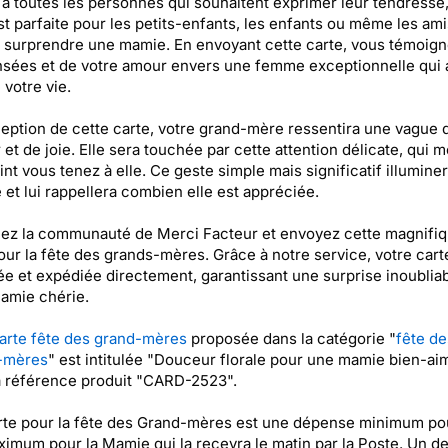
 à toutes les personnes qui souhaitent exprimer leur tendresse,
st parfaite pour les petits-enfants, les enfants ou même les ami
 surprendre une mamie. En envoyant cette carte, vous témoig
sées et de votre amour envers une femme exceptionnelle qui 
votre vie.
ception de cette carte, votre grand-mère ressentira une vague 
 et de joie. Elle sera touchée par cette attention délicate, qui m
int vous tenez à elle. Ce geste simple mais significatif illumine
 et lui rappellera combien elle est appréciée.
ez la communauté de Merci Facteur et envoyez cette magnifi
our la fête des grands-mères. Grâce à notre service, votre cart
e et expédiée directement, garantissant une surprise inoublia
amie chérie.
arte fête des grand-mères
proposée dans la catégorie "
fête de
-mères
" est intitulée "Douceur florale pour une mamie bien-ai
a référence produit "CARD-2523".
rte pour la fête des Grand-mères est une dépense minimum po
ximum pour la Mamie qui la recevra le matin par la Poste. Un d