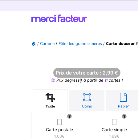
🏠
/
Carterie
/
Fête des grands-mères
/
Carte douceur 
Prix de votre carte :
2,99
€
Prix dégressif à partir de
11
cartes !
Coins
Papier
Taille
Carte postale
Carte simple
1,00€
1,99€