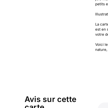
petits 
Illustr
La cart
est en 
votre de
Voici l
nature,
Avis sur cette
carte