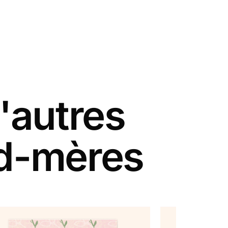
'autres
nd-mères