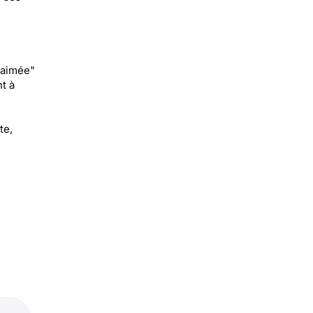
-aimée"
t à
te,