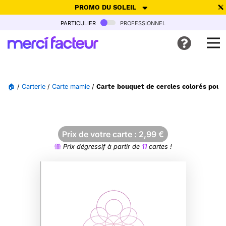
PROMO DU SOLEIL
particulier
professionnel
-30% de réduction avec le code
SUMMER26
pour envoyer des
cartes ensoleillées, jusqu'au 6 Août !
Envoyer des cartes
🏠
/
Carterie
/
Carte mamie
/
Carte bouquet de cercles colorés pou
Ne plus afficher
Prix de votre carte :
2,99
€
Prix dégressif à partir de
11
cartes !