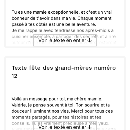
Tu es une mamie exceptionnelle, et c'est un vrai
bonheur de t'avoir dans ma vie. Chaque moment
passé à tes côtés est une belle aventure.
Je me rappelle avec tendresse nos après-midis à
cuisiner ensemble, à partager des secrets et à rire
Voir le texte en entier
autour d'une tasse de thé. Ces souvenirs resteront
toujours gravés dans mon cœur.
Ta douceur et ta bienveillance font de toi une
Envoyer ce texte par La Poste
personne unique. Merci pour tout l'amour que tu
répands autour de toi.
Texte fête des grand-mères numéro
En cette journée spéciale, je t'envoie plein de
ou :
12
Copier
Recevoir par mail
câlins et de pensées chaleureuses. Passe une
merveilleuse fête, mamie !
Envoyer
Envoyer via Whatsapp
Voilà un message pour toi, ma chère mamie.
Valérie, je pense souvent à toi. Ton sourire et ta
douceur illuminent nos vies. Merci pour tous ces
moments partagés, pour tes histoires et tes
conseils. Tu es vraiment précieuse à mes yeux.
Voir le texte en entier
Vivre sans toi serait bien triste. J'espère que cette