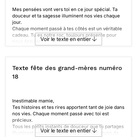
Mes pensées vont vers toi en ce jour spécial. Ta
douceur et ta sagesse illuminent nos vies chaque
jour.
Chaque moment passé à tes côtés est un véritable
cadeau. Tu es notre roc, toujours présente pour
Voir le texte en entier
nous épauler.
Merci pour toutes ces histoires partagées et ces
rires inoubliables. Ta passion pour la vie est
Envoyer ce texte par La Poste
contagieuse et nous inspire tous.
J’espère que cette journée t’apporte autant de joie
Texte fête des grand-mères numéro
que tu en répands autour de toi. Profite bien de
ou :
18
Copier
Recevoir par mail
chaque instant, merveilleuse mamie !
Envoyer
Envoyer via Whatsapp
Inestimable mamie,
Tes histoires et tes rires apportent tant de joie dans
nos vies. Chaque moment passé avec toi est
précieux.
Tous les petits instants de douceur que tu partages
Voir le texte en entier
illuminent notre quotidien. Tu es un vrai rayon de