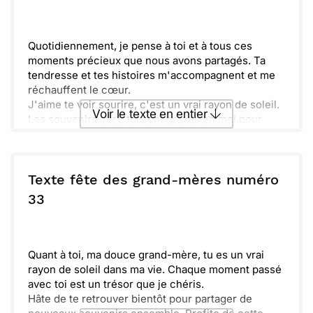
Envoyer
Envoyer via Whatsapp
Quotidiennement, je pense à toi et à tous ces
moments précieux que nous avons partagés. Ta
tendresse et tes histoires m'accompagnent et me
réchauffent le cœur.
J'aime te voir sourire, c'est un vrai rayon de soleil.
Voir le texte en entier
Les souvenirs avec toi sont gravés en moi pour
toujours.
Merci d'être là, chère mamie, et de m'offrir tant de
Envoyer ce texte par La Poste
bonheur. Je t'embrasse fort et te souhaite une
merveilleuse fête !
Texte fête des grand-mères numéro
ou :
33
Copier
Recevoir par mail
Envoyer
Envoyer via Whatsapp
Quant à toi, ma douce grand-mère, tu es un vrai
rayon de soleil dans ma vie. Chaque moment passé
avec toi est un trésor que je chéris.
Hâte de te retrouver bientôt pour partager de