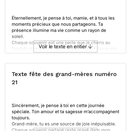
Envoyer
Envoyer via Whatsapp
Éternellement, je pense à toi, mamie, et à tous les
moments précieux que nous partageons. Ta
présence illumine ma vie comme un rayon de
soleil.
Chaque souvenir est une perle que je chéris au
Voir le texte en entier
fond de mon cœur. Ton amour et ta gentillesse me
réchauffent et m'inspirent.
Partout où je vais, ton empreinte reste gravée en
Envoyer ce texte par La Poste
moi. Tu es un pilier sur lequel je peux toujours
compter.
Texte fête des grand-mères numéro
J'espère que cette journée te sera remplie de
ou :
21
Copier
Recevoir par mail
chaleur et de douceur. Tu es notre trésor, et je
t'aime infiniment.
Envoyer
Envoyer via Whatsapp
Sincèrement, je pense à toi en cette journée
spéciale. Ton amour et ta sagesse m’accompagnent
toujours.
Grand-mère, tu es une source de joie inépuisable.
Chaque souvenir partagé reste gravé dans mon