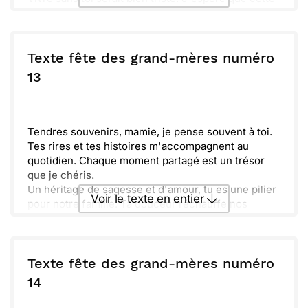
journée est remplie de joie et d’amour. Souviens-toi
que tu es aimée plus que tout.
Envoyer ce texte par La Poste
Vivement le prochain café ensemble, j’ai hâte de te
voir. Profite de ta fête, mamie, tu le mérites tant.
Texte fête des grand-mères numéro
ou :
13
Copier
Recevoir par mail
Envoyer
Envoyer via Whatsapp
Tendres souvenirs, mamie, je pense souvent à toi.
Tes rires et tes histoires m'accompagnent au
quotidien. Chaque moment partagé est un trésor
que je chéris.
Un héritage de sagesse et d'amour, tu es une pilier
Voir le texte en entier
pour notre famille. Ta douceur réchauffe nos
cœurs et ton sourire illumine nos journées.
Toujours là pour nous, merci d'être celle que tu es.
Envoyer ce texte par La Poste
En cette journée spéciale, je te souhaite tout le
bonheur du monde.
Texte fête des grand-mères numéro
ou :
14
Copier
Recevoir par mail