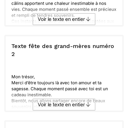
câlins apportent une chaleur inestimable à nos
vies. Chaque moment passé ensemble est précieux
et rempli de tendres souvenirs.
Voir le texte en entier
Ces instants partagés, des histoires racontées aux
douceurs préparées avec amour, rendent notre
famille unique. Tu es le cœur de notre foyer, celui
Envoyer ce texte par La Poste
qui unit chacun de nous avec douceur.
Merci d'être la grand-mère incroyable que tu es.
Texte fête des grand-mères numéro
En ce jour spécial, je souhaite que tu ressentes
ou :
2
Copier
Recevoir par mail
tout l'amour que nous avons pour toi. Joyeuse fête
des grands-mères !
Envoyer
Envoyer via Whatsapp
Mon trésor,
Merci d’être toujours là avec ton amour et ta
sagesse. Chaque moment passé avec toi est un
cadeau inestimable.
Bientôt, nous allons partager encore de beaux
Voir le texte en entier
souvenirs, plein de rires et de chaleur.
Tant de souvenirs embellissent ma vie grâce à toi.
Je t’envoie de doux bisous pour cette belle
Envoyer ce texte par La Poste
journée.