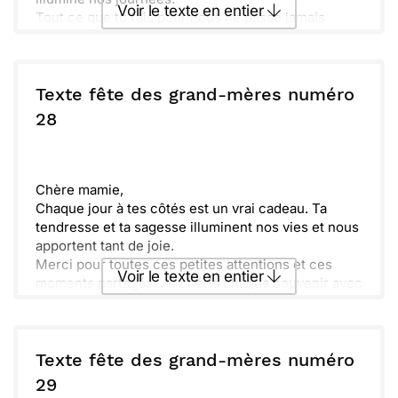
Voir le texte en entier
Tout ce que tu fais pour nous ne passe jamais
inaperçu. Les rires et les histoires que tu partages
sont inestimables.
Envoyer ce texte par La Poste
Fête cette journée avec joie, car tu es
exceptionnelle. Je t’embrasse fort et te souhaite
Texte fête des grand-mères numéro
plein de bonheur.
ou :
28
Copier
Recevoir par mail
Envoyer
Envoyer via Whatsapp
Chère mamie,
Chaque jour à tes côtés est un vrai cadeau. Ta
tendresse et ta sagesse illuminent nos vies et nous
apportent tant de joie.
Merci pour toutes ces petites attentions et ces
Voir le texte en entier
moments partagés. Je chéris chaque souvenir avec
toi.
J'espère que cette journée est aussi douce que toi.
Envoyer ce texte par La Poste
Profite bien de ta fête, tu la mérites amplement !
Texte fête des grand-mères numéro
ou :
29
Copier
Recevoir par mail