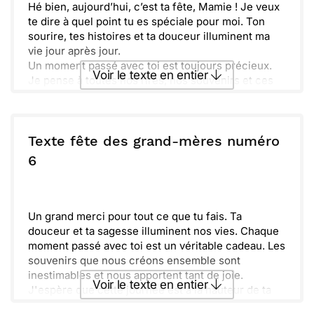
Hé bien, aujourd’hui, c’est ta fête, Mamie ! Je veux
te dire à quel point tu es spéciale pour moi. Ton
sourire, tes histoires et ta douceur illuminent ma
vie jour après jour.
Un moment passé avec toi est toujours précieux.
Voir le texte en entier
Je pense à toutes nos rires, nos souvenirs et ces
délicieux gâteaux que tu fais si bien. Ta passion et
ton amour pour la vie me touchent énormément.
Envoyer ce texte par La Poste
J’espère que cette journée sera remplie de
bonheur et d'amour, tout comme tu m’en donnes.
Texte fête des grand-mères numéro
Profite de chaque instant, car tu le mérites
ou :
6
Copier
Recevoir par mail
amplement !
Envoyer
Envoyer via Whatsapp
Un grand merci pour tout ce que tu fais. Ta
douceur et ta sagesse illuminent nos vies. Chaque
moment passé avec toi est un véritable cadeau. Les
souvenirs que nous créons ensemble sont
inestimables et nous apportent tant de joie.
Voir le texte en entier
J'espère que cette journée est à la hauteur de ta
générosité, toujours présente pour nous.