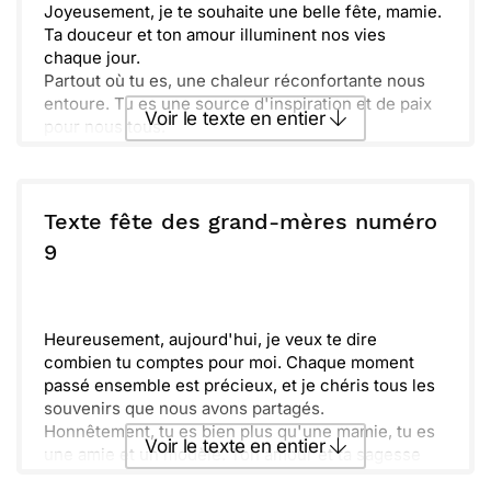
Joyeusement, je te souhaite une belle fête, mamie.
Ta douceur et ton amour illuminent nos vies
chaque jour.
Partout où tu es, une chaleur réconfortante nous
entoure. Tu es une source d'inspiration et de paix
Voir le texte en entier
pour nous tous.
Merci d'être toujours là avec un sourire, un bon
conseil et une main tendue. Nous t'aimons
Envoyer ce texte par La Poste
profondément et espérons que cette journée te
comble d'amour et de bonheur.
Texte fête des grand-mères numéro
ou :
9
Copier
Recevoir par mail
Envoyer
Envoyer via Whatsapp
Heureusement, aujourd'hui, je veux te dire
combien tu comptes pour moi. Chaque moment
passé ensemble est précieux, et je chéris tous les
souvenirs que nous avons partagés.
Honnêtement, tu es bien plus qu'une mamie, tu es
Voir le texte en entier
une amie et un modèle. Ton amour et ta sagesse
illuminent nos vies. Merci d'être toujours là pour