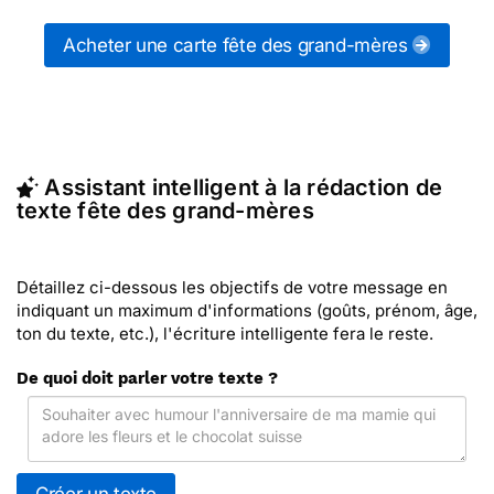
messages fête des grand-mères (ou d'autres
messages de la catégorie "
Cartes fête des
Acheter une carte fête des grand-mères
Mamies
") ou partagez ces modèles de textes sur
vos réseaux sociaux.
En quelques clics, récupérez le texte fête des
grand-mères qui vous convient, ou envoyez ce
texte personnalisé par La Poste avec Merci Facteur
Assistant intelligent à la rédaction de
(c'est rapide et pas cher). Merci Facteur vous
texte fête des grand-mères
propose 132 modèles imprimés de fête des grand-
mères à envoyer avec le texte de votre choix.
Détaillez ci-dessous les objectifs de votre message en
indiquant un maximum d'informations (goûts, prénom, âge,
ton du texte, etc.), l'écriture intelligente fera le reste.
De quoi doit parler votre texte ?