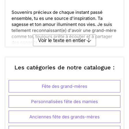
Envoyer
Envoyer via Whatsapp
Souvenirs précieux de chaque instant passé
ensemble, tu es une source d'inspiration. Ta
sagesse et ton amour illuminent nos vies. Je suis
tellement reconnaissant(e) d'avoir une grand-mère
comme toi, toujours prête à écouter et à partager
Voir le texte en entier
des conseils.
Bonheur et douceur, voilà ce que tu apportes à ma
vie. En ce jour spécial, je te souhaite tout le
Envoyer ce texte par La Poste
bonheur du monde. Tu es la meilleure, toujours
dans mon cœur. Profite pleinement de cette
Les catégories de notre catalogue :
journée. Dis-moi si tu veux que je vienne te voir.
ou :
Copier
Recevoir par mail
Fête des grand-mères
Envoyer
Envoyer via Whatsapp
Personnalisées fête des mamies
Anciennes fête des grands-mères