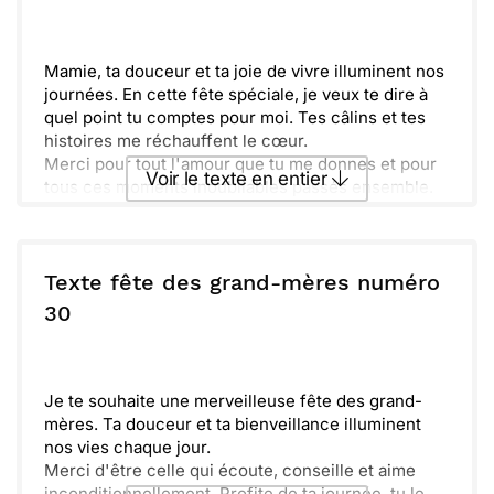
Envoyer
Envoyer via Whatsapp
Mamie, ta douceur et ta joie de vivre illuminent nos
journées. En cette fête spéciale, je veux te dire à
quel point tu comptes pour moi. Tes câlins et tes
histoires me réchauffent le cœur.
Merci pour tout l'amour que tu me donnes et pour
Voir le texte en entier
tous ces moments inoubliables passés ensemble.
J'espère que cette journée t'apporte autant de
bonheur que tu nous en donnes chaque jour.
Envoyer ce texte par La Poste
Profite de chaque instant, tu le mérites tant. Je
t’embrasse fort.
Texte fête des grand-mères numéro
ou :
30
Copier
Recevoir par mail
Envoyer
Envoyer via Whatsapp
Je te souhaite une merveilleuse fête des grand-
mères. Ta douceur et ta bienveillance illuminent
nos vies chaque jour.
Merci d'être celle qui écoute, conseille et aime
inconditionnellement. Profite de ta journée, tu le