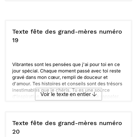
soleil.
Famille et tendresse ne sont pas que des mots pour
Envoyer ce texte par La Poste
toi ; c'est un véritable art de vivre.
Merci d'être celle que tu es, une mamie
exceptionnelle que nous chérissons.
ou :
Copier
Recevoir par mail
Texte fête des grand-mères numéro
19
Envoyer
Envoyer via Whatsapp
Vibrantes sont les pensées que j'ai pour toi en ce
jour spécial. Chaque moment passé avec toi reste
gravé dans mon cœur, rempli de douceur et
d'amour. Tes histoires et conseils sont des trésors
inestimables que je chéris. Tu es une source
Voir le texte en entier
d'inspiration et de joie, et je tiens à te le rappeler.
Loin des tracas du quotidien, c'est ta tendresse qui
me réconforte à chaque instant. Que cette fête des
Envoyer ce texte par La Poste
grands-mères soit un moment d'échanges, de rires
et de souvenirs inoubliables. Félicitons tous ces
Texte fête des grand-mères numéro
précieux moments ensemble, et profitons de
ou :
20
Copier
Recevoir par mail
chaque seconde. Je t'aime énormément.