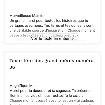
Envoyer
Envoyer via Whatsapp
Merveilleuse Mamie,
Un grand merci pour toutes les histoires que tu
partages avec nous. Tes livres et tes conseils sont
une véritable source d'inspiration. Chaque moment
passé à tes côtés est un cadeau précieux.
Voir le texte en entier
J'apprécie tant ta douceur et ta bienveillance.
Célébrons cette journée ensemble, car tu le
mérites plus que quiconque. Ta sagesse et ton
Envoyer ce texte par La Poste
amour illuminent nos vies. Que cette fête des
grands-mères soit remplie de bonheur, de rires et
Texte fête des grand-mères numéro
de délicieux souvenirs. Je t'aime infiniment.
ou :
36
Copier
Recevoir par mail
Envoyer
Envoyer via Whatsapp
Magnifique Mamie,
Merci pour ta douceur et ta sagesse. Ta présence
illumine nos vies et nous réchauffe le cœur.
Chaque moment passé avec toi est un vrai cadeau.