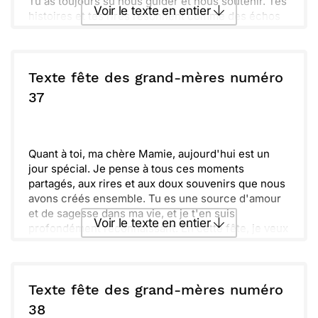
Tu as toujours su nous guider et nous soutenir. Tes
Voir le texte en entier
histoires et tes rires résonnent comme des échos
joyeux de notre enfance.
Embrasser la vie comme tu le fais est une véritable
Envoyer ce texte par La Poste
leçon pour nous tous.
J’espère que cette journée te sera douce et pleine
Texte fête des grand-mères numéro
d’amour. Nous t’aimons infiniment.
ou :
37
Copier
Recevoir par mail
Envoyer
Envoyer via Whatsapp
Quant à toi, ma chère Mamie, aujourd'hui est un
jour spécial. Je pense à tous ces moments
partagés, aux rires et aux doux souvenirs que nous
avons créés ensemble. Tu es une source d'amour
et de sagesse dans ma vie, et je t'en suis
Voir le texte en entier
profondément reconnaissant. En cette fête, je veux
que tu te sache chérie et appréciée pour tout ce
que tu fais.
Envoyer ce texte par La Poste
Avec chaque pensée, je t’envoie plein d’affection et
de chaleur. Que cette journée soit à la hauteur de ta
Texte fête des grand-mères numéro
générosité et de ton amour. Tu mérites le meilleur,
ou :
38
Copier
Recevoir par mail
aujourd'hui et toujours. Profite bien de ta journée,