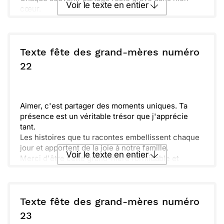
Voir le texte en entier
cœur.
Je me rappelle de nos moments ensemble, des
rires et des histoires que tu racontais. Tu as ce don
Envoyer ce texte par La Poste
de rendre chaque instant précieux.
Qualité, tendresse et douceur, c’est ce que je
Texte fête des grand-mères numéro
ressens chaque jour avec toi. Merci d’être la
ou :
22
Copier
Recevoir par mail
merveilleuse personne que tu es. Je t’aime
énormément.
Envoyer
Envoyer via Whatsapp
Aimer, c'est partager des moments uniques. Ta
présence est un véritable trésor que j'apprécie
tant.
Les histoires que tu racontes embellissent chaque
jour et apportent de la joie à notre famille.
Voir le texte en entier
Merci d'être cette grand-mère formidable et
inspirante. Ton amour fleurit comme un jardin.
Aujourd'hui, je te célèbre. Profite de ta journée,
Envoyer ce texte par La Poste
elle est à toi !
Texte fête des grand-mères numéro
ou :
23
Copier
Recevoir par mail