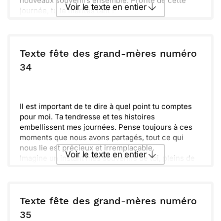
nouveaux souvenirs ensemble. Profite de cette
Voir le texte en entier
journée, tu le mérites tant !
Envoyer ce texte par La Poste
Texte fête des grand-mères numéro
ou :
34
Copier
Recevoir par mail
Envoyer
Envoyer via Whatsapp
Il est important de te dire à quel point tu comptes
pour moi. Ta tendresse et tes histoires
embellissent mes journées. Pense toujours à ces
moments que nous avons partagés, tout ce qui
nous lie est précieux et irremplaçable.
Voir le texte en entier
Imagine un instant mes souvenirs de toi, pleins de
chaleur et d'amour. Chaque instant ensemble est
une chance que je chéris, à jamais gravée dans
Envoyer ce texte par La Poste
mon cœur. Merci pour ton soutien infaillible et ton
enthousiasme. Tu es notre lumière, et je t’admire
Texte fête des grand-mères numéro
infiniment. Passe une merveilleuse fête, Mamie !
ou :
35
Copier
Recevoir par mail