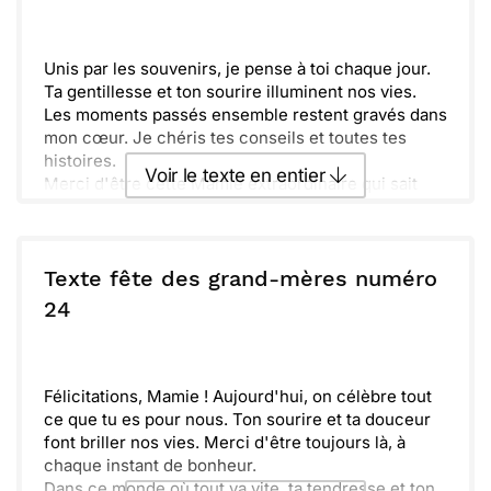
Envoyer
Envoyer via Whatsapp
Unis par les souvenirs, je pense à toi chaque jour.
Ta gentillesse et ton sourire illuminent nos vies.
Les moments passés ensemble restent gravés dans
mon cœur. Je chéris tes conseils et toutes tes
histoires.
Voir le texte en entier
Merci d'être cette Mamie extraordinaire qui sait
toujours réconforter. Ta tendresse est un vrai
trésor.
Envoyer ce texte par La Poste
J'espère que cette journée te sera douce et pleine
de joie. Je t'envoie mille tendres pensées.
Texte fête des grand-mères numéro
ou :
24
Copier
Recevoir par mail
Envoyer
Envoyer via Whatsapp
Félicitations, Mamie ! Aujourd'hui, on célèbre tout
ce que tu es pour nous. Ton sourire et ta douceur
font briller nos vies. Merci d'être toujours là, à
chaque instant de bonheur.
Dans ce monde où tout va vite, ta tendresse et ton