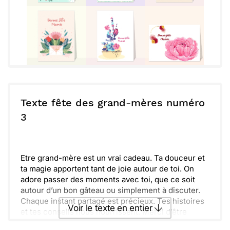
Texte fête des grand-mères numéro
3
Etre grand-mère est un vrai cadeau. Ta douceur et
ta magie apportent tant de joie autour de toi. On
adore passer des moments avec toi, que ce soit
autour d’un bon gâteau ou simplement à discuter.
Chaque instant partagé est précieux. Tes histoires
Voir le texte en entier
et tes conseils nous nourrissent. Merci d’être
toujours là pour nous, avec ton sourire et ta