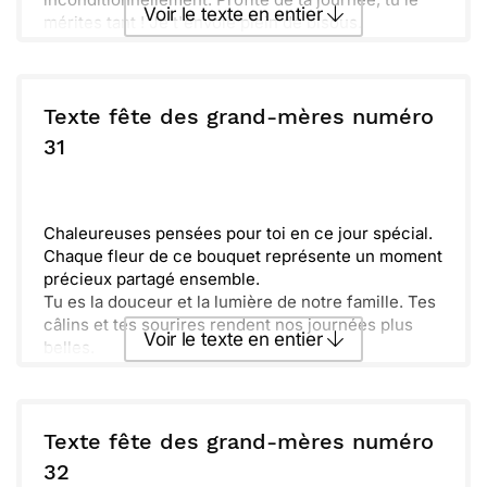
Voir le texte en entier
mérites tant ! Je t'envoie plein de bisous.
Envoyer ce texte par La Poste
Texte fête des grand-mères numéro
ou :
31
Copier
Recevoir par mail
Envoyer
Envoyer via Whatsapp
Chaleureuses pensées pour toi en ce jour spécial.
Chaque fleur de ce bouquet représente un moment
précieux partagé ensemble.
Tu es la douceur et la lumière de notre famille. Tes
câlins et tes sourires rendent nos journées plus
Voir le texte en entier
belles.
Je te souhaite plein de bonheur et de joie,
aujourd’hui et toujours.
Envoyer ce texte par La Poste
Sache que tu es aimée et chérie par nous tous.
Bonne fête, Mamie !
Texte fête des grand-mères numéro
ou :
32
Copier
Recevoir par mail