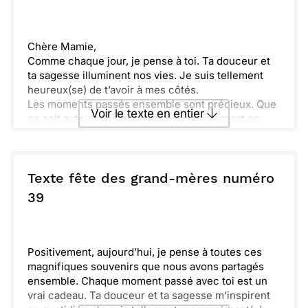
remplie de joie et d’Amour.
Envoyer
Envoyer via Whatsapp
Chère Mamie,
Comme chaque jour, je pense à toi. Ta douceur et
ta sagesse illuminent nos vies. Je suis tellement
heureux(se) de t’avoir à mes côtés.
Les moments passés ensemble sont précieux. Que
Voir le texte en entier
ce soit autour d’un bon repas ou simplement en
discutant, tout est spécial avec toi.
J’espère que cette journée est remplie de bonheur
Envoyer ce texte par La Poste
et d’amour. Tu le mérites tant !
Savoure chaque instant. Je t’embrasse très fort et
Texte fête des grand-mères numéro
te souhaite une merveilleuse fête des grand-mères
ou :
39
Copier
Recevoir par mail
!
Envoyer
Envoyer via Whatsapp
Positivement, aujourd’hui, je pense à toutes ces
magnifiques souvenirs que nous avons partagés
ensemble. Chaque moment passé avec toi est un
vrai cadeau. Ta douceur et ta sagesse m’inspirent