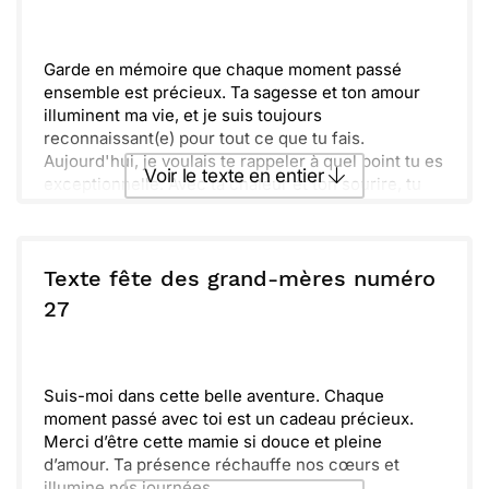
Envoyer
Envoyer via Whatsapp
Garde en mémoire que chaque moment passé
ensemble est précieux. Ta sagesse et ton amour
illuminent ma vie, et je suis toujours
reconnaissant(e) pour tout ce que tu fais.
Aujourd'hui, je voulais te rappeler à quel point tu es
Voir le texte en entier
exceptionnelle. Avec ta chaleur et ton sourire, tu
apportes de la joie autour de toi. Sache que je
t'aime énormément et que je pense à toi chaque
Envoyer ce texte par La Poste
jour. À très bientôt, ma Mamie chérie.
Texte fête des grand-mères numéro
ou :
27
Copier
Recevoir par mail
Envoyer
Envoyer via Whatsapp
Suis-moi dans cette belle aventure. Chaque
moment passé avec toi est un cadeau précieux.
Merci d’être cette mamie si douce et pleine
d’amour. Ta présence réchauffe nos cœurs et
illumine nos journées.