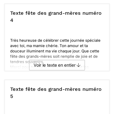
bienveillance.
Envoyer ce texte par La Poste
Continue à briller, mamie ! Nous t’aimons plus que
les mots peuvent le dire. Passe une merveilleuse
Texte fête des grand-mères numéro
fête, remplie de tendres câlins et de rires.
ou :
4
Copier
Recevoir par mail
Envoyer
Envoyer via Whatsapp
Très heureuse de célébrer cette journée spéciale
avec toi, ma mamie chérie. Ton amour et ta
douceur illuminent ma vie chaque jour. Que cette
fête des grands-mères soit remplie de joie et de
tendres souvenirs.
Voir le texte en entier
Merci pour toutes les belles histoires et les
moments partagés autour d’un bon thé. Je t’envoie
plein de câlins et de douceurs en ce jour qui
Envoyer ce texte par La Poste
t’appartient !
Texte fête des grand-mères numéro
ou :
5
Copier
Recevoir par mail
Envoyer
Envoyer via Whatsapp