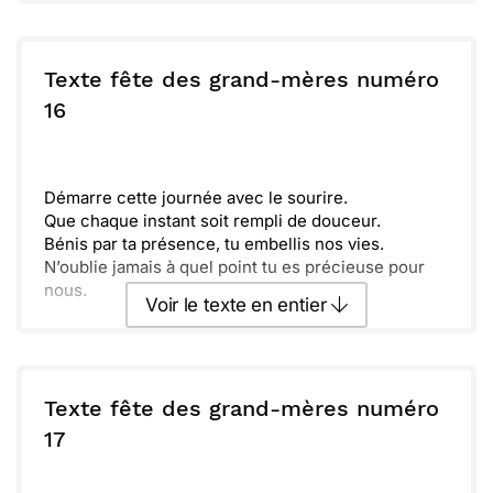
Profite bien de cette journée, elle est à toi.
J'espère que tu seras entourée d’amour et de joie,
Envoyer ce texte par La Poste
comme tu le mérites tant. Je t’aime très fort,
mamie.
Texte fête des grand-mères numéro
ou :
16
Copier
Recevoir par mail
Envoyer
Envoyer via Whatsapp
Démarre cette journée avec le sourire.
Que chaque instant soit rempli de douceur.
Bénis par ta présence, tu embellis nos vies.
N’oublie jamais à quel point tu es précieuse pour
nous.
Voir le texte en entier
Envoyer ce texte par La Poste
Texte fête des grand-mères numéro
ou :
17
Copier
Recevoir par mail
Envoyer
Envoyer via Whatsapp