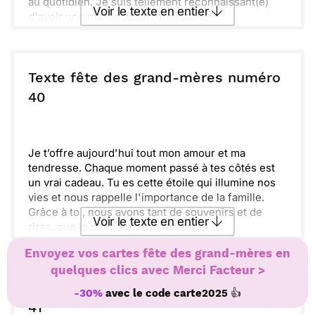
au quotidien. Je suis tellement reconnaissant(e)
Voir le texte en entier
d'avoir une mamie aussi formidable.
Plein d’amour, je t’envoie des pensées
chaleureuses et des fleurs toutes fraîches.
Envoyer ce texte par La Poste
J’espère que tu prends le temps de te détendre
aujourd’hui. Tu le mérites amplement, après tout ce
Texte fête des grand-mères numéro
que tu as donné à notre famille.
ou :
40
Copier
Recevoir par mail
Rappelle-toi toujours combien tu es aimée et
chérie. Chaque jour, je suis fier(e) d’être ton petit-
Envoyer
Envoyer via Whatsapp
enfant. Bonne fête, Mamie, et à très vite !
Je t’offre aujourd'hui tout mon amour et ma
tendresse. Chaque moment passé à tes côtés est
un vrai cadeau. Tu es cette étoile qui illumine nos
vies et nous rappelle l'importance de la famille.
Grâce à toi, nous avons tant de souvenirs et de
Voir le texte en entier
rires, que je chéris profondément.
Sache que je pense toujours à toi et que chaque
Envoyez vos cartes fête des grand-mères en
jour est une nouvelle occasion d’apprécier ta
Envoyer ce texte par La Poste
quelques clics avec Merci Facteur >
douceur. Tu es une mamie formidable, et rien
n’égalera jamais ta générosité. Profite bien de cette
Texte fête des grand-mères numéro
👍
-30%
avec le code
carte2025
journée qui t’est dédiée, remplie de joie et de
ou :
41
Copier
Recevoir par mail