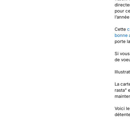
directe
pour ce
l’année
Cette
c
bonne 
porte l
Si vous
de voeu
Illustr
La car
rasta" 
mainten
Voici l
détente