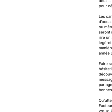
détails
pour cé
Les car
d’occas
ou même
seront 
rire un
légèret
manière
année 
Faire s
hésitat
découvr
message
partage
bonnes 
Qu'atte
Facteur
vœux. G