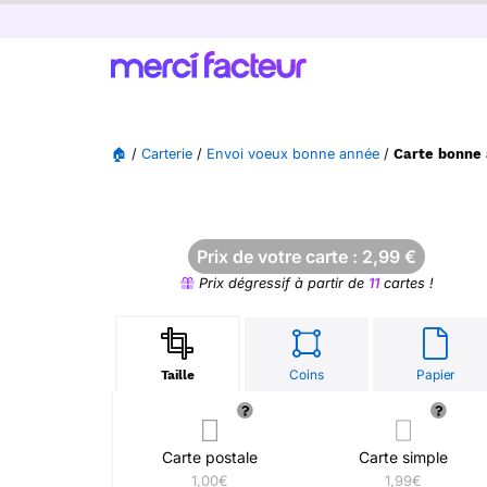
🏠
/
Carterie
/
Envoi voeux bonne année
/
Carte bonne 
Prix de votre carte :
2,99
€
Prix dégressif à partir de
11
cartes !
Coins
Papier
Taille
Carte postale
Carte simple
1,00€
1,99€