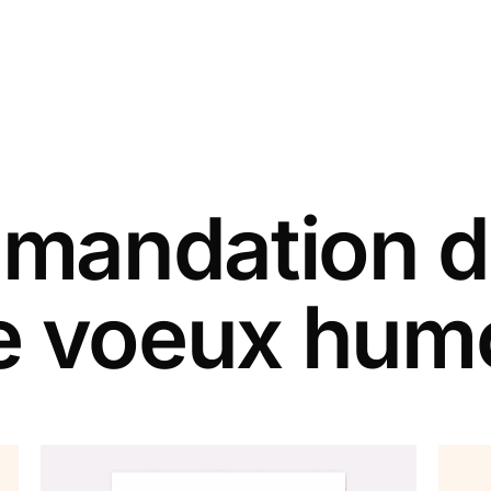
andation d
de voeux hum