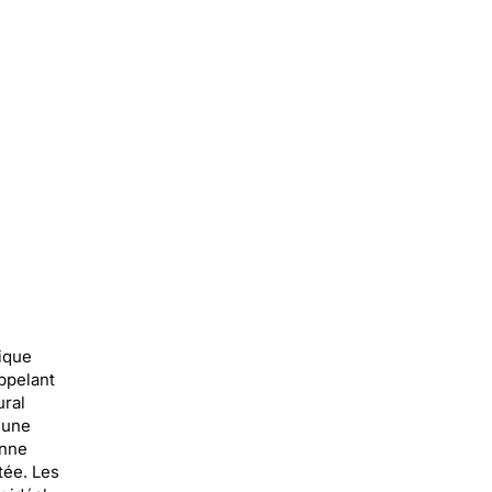
ique
appelant
ural
t une
onne
tée. Les