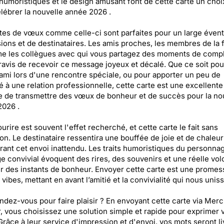
 humoristiques et le design amusant font de cette carte un choi
lébrer la nouvelle année 2026 .
tes de vœux comme celle-ci sont parfaites pour un large évent
ions et de destinataires. Les amis proches, les membres de la f
 les collègues avec qui vous partagez des moments de compl
ravis de recevoir ce message joyeux et décalé. Que ce soit pour
 ami lors d'une rencontre spéciale, ou pour apporter un peu de
é à une relation professionnelle, cette carte est une excellente
 de transmettre des vœux de bonheur et de succès pour la no
2026 .
ourire est souvent l'effet recherché, et cette carte le fait sans
ion. Le destinataire ressentira une bouffée de joie et de chaleur
ant cet envoi inattendu. Les traits humoristiques du personnag
 convivial évoquent des rires, des souvenirs et une réelle vol
r des instants de bonheur. Envoyer cette carte est une promes
vibes, mettant en avant l’amitié et la convivialité qui nous uniss
ndez-vous pour faire plaisir ? En envoyant cette carte via Merc
, vous choisissez une solution simple et rapide pour exprimer 
râce à leur service d'impression et d'envoi, vos mots seront li