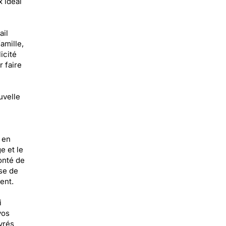
x idéal
ail
amille,
icité
 faire
uvelle
 en
e et le
onté de
se de
ent.
i
vos
vrés