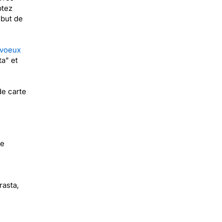
ptez
ébut de
 voeux
a" et
de carte
de
rasta,