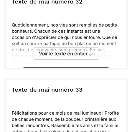
ou :
Texte de mai numéro 32
Copier
Recevoir par mail
m'appeler pour sortir. J'ai hâte de partager ces
moments précieux avec toi, remplis de rires et de
Envoyer
Envoyer via Whatsapp
bonne humeur.
Quotidiennement, nos vies sont remplies de petits
bonheurs. Chacun de ces instants est une
occasion d'apprécier ce qui nous entoure. Que ce
soit un sourire partagé, un bon plat ou un moment
de rire, ces souvenirs sont précieux. En mai,
Voir le texte en entier
faisons ce qu'il nous plaît et profitons des doux
jours qui nous attendent.
J’apprécie le temps passé ensemble, à discuter de
Envoyer ce texte par La Poste
tout et de rien. Avec toi, chaque moment est joyeux
et enrichissant. Continuons à célébrer ces instants
de joie et à les multiplier. En ce mois de mai, que la
ou :
Texte de mai numéro 33
Copier
Recevoir par mail
légèreté et l’amitié nous accompagnent dans nos
aventures.
Envoyer
Envoyer via Whatsapp
Félicitations pour ce mois de mai lumineux ! Profite
de chaque moment, de la douceur printanière aux
belles rencontres. Rassemble tes amis et ta famille
autour d'une table pleine de délices et de rires.