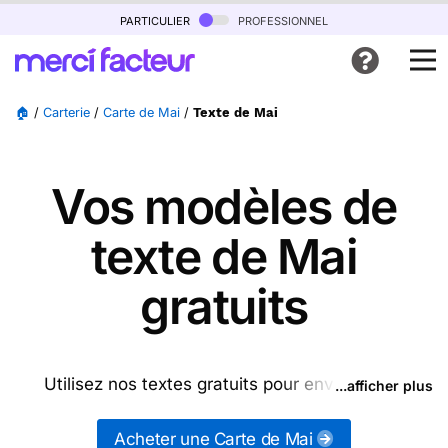
particulier
professionnel
🏠
/
Carterie
/
Carte de Mai
/
Texte de Mai
Vos modèles de
texte de Mai
gratuits
Utilisez nos textes gratuits pour envoyer des
...afficher plus
messages de Mai (ou d'autres messages de la
catégorie "
Carte de Mai
") ou partagez ces modèles
Acheter une Carte de Mai