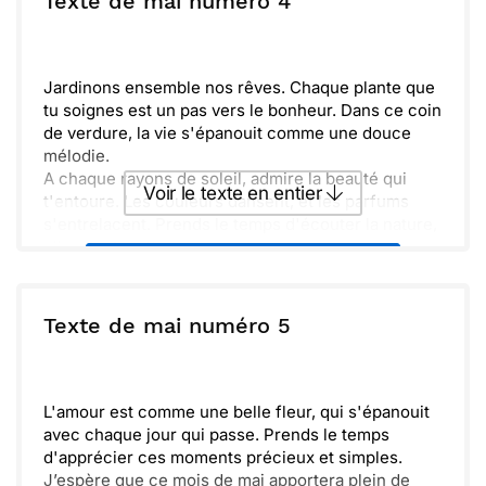
Texte de mai numéro 4
Envoyer
Envoyer via Whatsapp
Jardinons ensemble nos rêves. Chaque plante que
tu soignes est un pas vers le bonheur. Dans ce coin
de verdure, la vie s'épanouit comme une douce
mélodie.
A chaque rayons de soleil, admire la beauté qui
Voir le texte en entier
t'entoure. Les couleurs dansent, et les parfums
s'entrelacent. Prends le temps d'écouter la nature,
elle a tant à offrir.
Envoyer ce texte par La Poste
Jouons à découvrir de nouvelles graines à planter.
Partageons nos idées et nos expériences de
jardinage. Ce lien nous rapproche et rend tout
ou :
Texte de mai numéro 5
Copier
Recevoir par mail
encore plus précieux.
J'espère te voir bientôt pour échanger autour de
Envoyer
Envoyer via Whatsapp
nos petites pousses. La joie est dans chaque feuille
que nous observons grandir. Ensemble, faisons
L'amour est comme une belle fleur, qui s'épanouit
fleurir notre amitié.
avec chaque jour qui passe. Prends le temps
d'apprécier ces moments précieux et simples.
J’espère que ce mois de mai apportera plein de