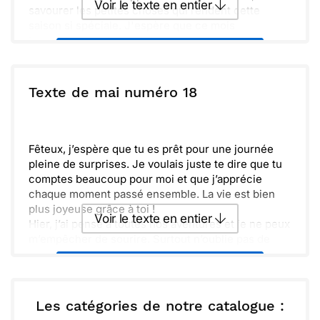
Voir le texte en entier
savourer les petites choses qui rendent cette
saison si spéciale. J'espère que ce mois
t'apportera bonheur et douceur, entouré de ceux
Envoyer ce texte par La Poste
que tu aimes.
ou :
Texte de mai numéro 18
Copier
Recevoir par mail
Envoyer
Envoyer via Whatsapp
Fêteux, j’espère que tu es prêt pour une journée
pleine de surprises. Je voulais juste te dire que tu
comptes beaucoup pour moi et que j’apprécie
chaque moment passé ensemble. La vie est bien
plus joyeuse grâce à toi !
Voir le texte en entier
Hier, j’ai pensé à toutes nos aventures et je ne peux
m’empêcher de sourire. Surtout n’oublie pas de
prendre soin de toi. À très bientôt pour de
Envoyer ce texte par La Poste
nouveaux souvenirs à créer ensemble !
ou :
Les catégories de notre catalogue :
Copier
Recevoir par mail