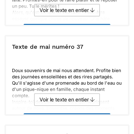
un peu. Tu le mérites !
Voir le texte en entier
Alors, qu'est-ce que tu vas faire ' Peut-être
essayer quelque chose de nouveau ' J'ai hâte
d'entendre tes histoires.
Envoyer ce texte par La Poste
Vivement les beaux jours et les petites escapades.
Gagne du temps pour toi, c'est essentiel !
ou :
Texte de mai numéro 37
Copier
Recevoir par mail
Envoyer
Envoyer via Whatsapp
Doux souvenirs de mai nous attendent. Profite bien
des journées ensoleillées et des rires partagés.
Qu'il s'agisse d'une promenade au bord de l'eau ou
d'un pique-nique en famille, chaque instant
compte.
Voir le texte en entier
Inspire-toi des belles couleurs qui fleurissent
autour de nous. Ensemble, créons des moments
inoubliables et des histoires à raconter.
Envoyer ce texte par La Poste
N'oublions pas de savourer les petits plaisirs de la
vie. Osons l'aventure et la découverte, car un
monde de possibilités s'offre à nous.