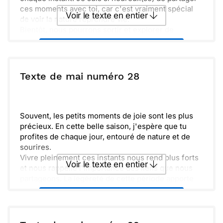
ces moments avec toi, car c'est vraiment spécial
Voir le texte en entier
de voir la nature reprendre vie.
Bientôt, nous pourrons sortir et explorer de
nouveaux horizons. Rassemblons nos idées et nos
Envoyer ce texte par La Poste
envies pour profiter à fond de cette belle saison.
Hâte de créer des souvenirs inoubliables
ensemble. N'oublie pas d'apporter ta bonne
ou :
Texte de mai numéro 28
Copier
Recevoir par mail
humeur !
Envoyer
Envoyer via Whatsapp
Souvent, les petits moments de joie sont les plus
précieux. En cette belle saison, j'espère que tu
profites de chaque jour, entouré de nature et de
sourires.
Vivre pleinement ces instants nous rend plus forts
Voir le texte en entier
et nous rappelle l'importance des liens que nous
partageons. La légèreté de cette période apporte
tant de douceur à nos vies. Prends soin de toi et
Envoyer ce texte par La Poste
des tiens.