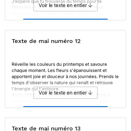
J’espère que tu trouveras du temps pour te
Voir le texte en entier
détendre et savourer la beauté qui t’entoure.
Découvre de nouvelles choses, explore des
sentiers ensoleillés et n’oublie pas de prendre soin
Envoyer ce texte par La Poste
de toi. Ce mois est parfait pour partager des rires et
créer des souvenirs inoubliables. Respire l’air frais,
et prends le temps d’apprécier les petits bonheurs
ou :
Texte de mai numéro 12
Copier
Recevoir par mail
de la vie. Que ce soit une belle aventure ou une
simple balade, profite à fond.
Envoyer
Envoyer via Whatsapp
Réveille les couleurs du printemps et savoure
chaque moment. Les fleurs s'épanouissent et
apportent joie et douceur à nos journées. Prends le
temps d'observer la nature qui renaît et retrouve
l'énergie qui t'entoure.
Voir le texte en entier
Aujourd'hui, profite de l’optimisation de chaque
instant passé ensemble. Que cette belle saison
t'apporte inspiration et bonheur au quotidien.
Envoyer ce texte par La Poste
N'oublie pas de te reconnecter à ce qui compte
vraiment.
ou :
Texte de mai numéro 13
Copier
Recevoir par mail