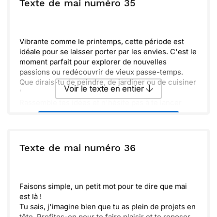
ou :
Texte de mai numéro 35
Copier
Recevoir par mail
fais-en un vrai moment.
Découvre avec émerveillement tout ce que la vie a
Envoyer
Envoyer via Whatsapp
à t'offrir. Les petits instants deviennent de grands
souvenirs.
Vibrante comme le printemps, cette période est
idéale pour se laisser porter par les envies. C'est le
moment parfait pour explorer de nouvelles
passions ou redécouvrir de vieux passe-temps.
Que dirais-tu de peindre, de jardiner ou de cuisiner
Voir le texte en entier
'
Rassemble tes idées et n'hésite pas à te lancer
dans des projets qui te tiennent à cœur. Les
Envoyer ce texte par La Poste
journées s’allongent et la joie est au rendez-vous.
Profite pleinement de cette belle saison.
Goûte à chaque instant et fais ce qu'il te plaît ! Ce
ou :
Texte de mai numéro 36
Copier
Recevoir par mail
mois de mai t'offre une chance unique de te
réaliser. Amuse-toi et qui sait, de belles surprises
Envoyer
Envoyer via Whatsapp
t'attendent !
Faisons simple, un petit mot pour te dire que mai
est là !
Tu sais, j'imagine bien que tu as plein de projets en
tête. Profites-en pour te faire plaisir et te reposer