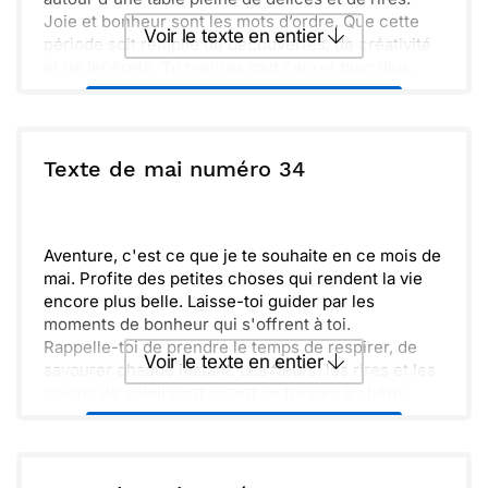
Joie et bonheur sont les mots d’ordre. Que cette
Voir le texte en entier
période soit remplie de découvertes, de créativité
et de légèreté. Tu mérites tout cela et bien plus.
Vivement de te retrouver !
Envoyer ce texte par La Poste
ou :
Texte de mai numéro 34
Copier
Recevoir par mail
Envoyer
Envoyer via Whatsapp
Aventure, c'est ce que je te souhaite en ce mois de
mai. Profite des petites choses qui rendent la vie
encore plus belle. Laisse-toi guider par les
moments de bonheur qui s'offrent à toi.
Rappelle-toi de prendre le temps de respirer, de
Voir le texte en entier
savourer chaque instant. Les fleurs, les rires et les
rayons de soleil sont autant de trésors à chérir.
Ouvre ton cœur à toutes les possibilités qui
Envoyer ce texte par La Poste
t'entourent.
Chaque jour est une nouvelle opportunité. Que ce
soit pour créer, aimer ou simplement te reposer,