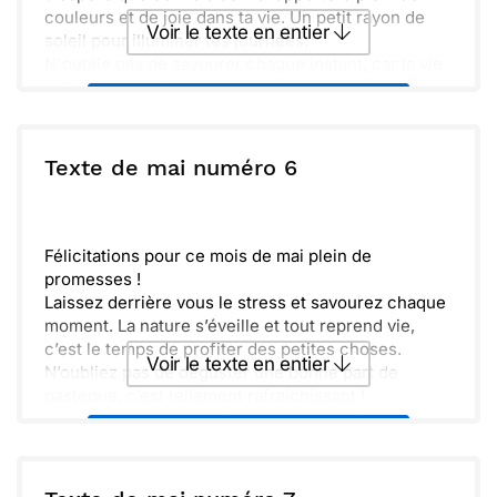
couleurs et de joie dans ta vie. Un petit rayon de
Voir le texte en entier
soleil pour illuminer tes journées.
N'oublie pas de savourer chaque instant, car la vie
est un cadeau. En attendant, j'envoie des pensées
Envoyer ce texte par La Poste
fleuries et lumineuses.
ou :
Texte de mai numéro 6
Copier
Recevoir par mail
Envoyer
Envoyer via Whatsapp
Félicitations pour ce mois de mai plein de
promesses !
Laissez derrière vous le stress et savourez chaque
moment. La nature s’éveille et tout reprend vie,
c’est le temps de profiter des petites choses.
Voir le texte en entier
N’oubliez pas de déguster une bonne part de
pastèque, c’est tellement rafraîchissant !
Amusez-vous bien, partagez des rires et faites le
Envoyer ce texte par La Poste
plein de soleil.
ou :
Copier
Recevoir par mail