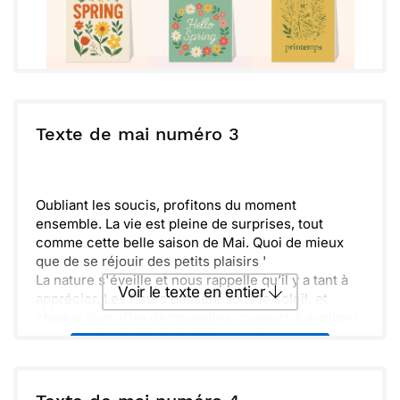
Texte de mai numéro 3
Oubliant les soucis, profitons du moment
ensemble. La vie est pleine de surprises, tout
comme cette belle saison de Mai. Quoi de mieux
que de se réjouir des petits plaisirs '
La nature s'éveille et nous rappelle qu’il y a tant à
Voir le texte en entier
apprécier. Les fleurs dansent sous le soleil, et
chaque jour offre de nouvelles couleurs à explorer.
Prends soin de toi et n’oublie pas de savourer ces
Envoyer ce texte par La Poste
instants. Hâte de te voir très bientôt pour partager
d’autres rires et délicieux souvenirs.
ou :
Copier
Recevoir par mail