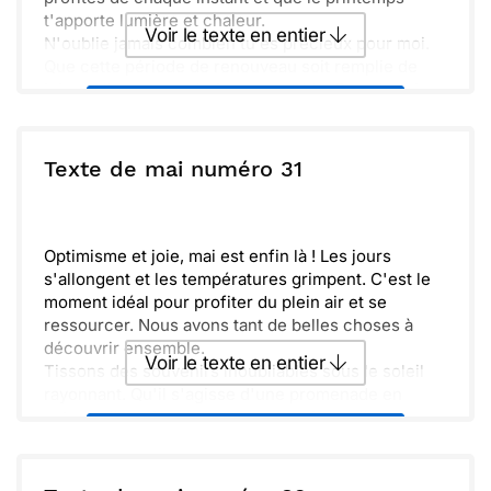
t'apporte lumière et chaleur.
Voir le texte en entier
N'oublie jamais combien tu es précieux pour moi.
Que cette période de renouveau soit remplie de
joie et d'aventures à vivre ensemble. Prends soin
Envoyer ce texte par La Poste
de toi et profite bien de la beauté de la nature.
ou :
Texte de mai numéro 31
Copier
Recevoir par mail
Envoyer
Envoyer via Whatsapp
Optimisme et joie, mai est enfin là ! Les jours
s'allongent et les températures grimpent. C'est le
moment idéal pour profiter du plein air et se
ressourcer. Nous avons tant de belles choses à
découvrir ensemble.
Voir le texte en entier
Tissons des souvenirs inoubliables sous le soleil
rayonnant. Qu'il s'agisse d'une promenade en
nature, d'un pique-nique entre amis ou d'un
Envoyer ce texte par La Poste
moment de détente. Tout est possible et plein de
promesses.
Une aventure commence, alors, n'hésite pas à