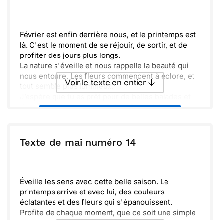
Envoyer
Envoyer via Whatsapp
Février est enfin derrière nous, et le printemps est
là. C'est le moment de se réjouir, de sortir, et de
profiter des jours plus longs.
La nature s'éveille et nous rappelle la beauté qui
nous entoure. Les fleurs commencent à éclore, et
Voir le texte en entier
tout semble plus lumineux.
J’espère que tu es prêt pour de belles balades et
de nouvelles aventures. Sois prêt à saisir chaque
Envoyer ce texte par La Poste
opportunité qui se présente.
Investir dans des moments de bonheur est
essentiel. Profite bien de cette saison pleine de
ou :
Texte de mai numéro 14
Copier
Recevoir par mail
promesses et d’émerveillement.
Envoyer
Envoyer via Whatsapp
Éveille les sens avec cette belle saison. Le
printemps arrive et avec lui, des couleurs
éclatantes et des fleurs qui s'épanouissent.
Profite de chaque moment, que ce soit une simple