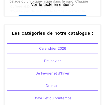
balade ou un pique-nique dans le parc. Chaque
Voir le texte en entier
journée apporte son lot de beauté.
N’oublie pas de prendre le temps d’admirer la
nature qui renaît. Respire profondément et savoure
Envoyer ce texte par La Poste
ces instants.
Partage ces joyeux moments avec ceux que tu
aimes. Ensemble, célébrons cette belle période de
ou :
Les catégories de notre catalogue :
Copier
Recevoir par mail
renouveau et de chaleur.
Envoyer
Envoyer via Whatsapp
Calendrier 2026
De janvier
De Février et d'hiver
De mars
D'avril et du printemps