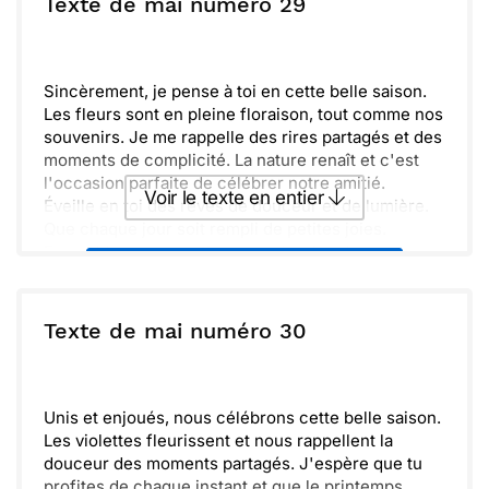
ou :
Texte de mai numéro 29
Copier
Recevoir par mail
Envoyer
Envoyer via Whatsapp
Sincèrement, je pense à toi en cette belle saison.
Les fleurs sont en pleine floraison, tout comme nos
souvenirs. Je me rappelle des rires partagés et des
moments de complicité. La nature renaît et c'est
l'occasion parfaite de célébrer notre amitié.
Voir le texte en entier
Éveille en toi des rêves de douceur et de lumière.
Que chaque jour soit rempli de petites joies.
Ensemble, nous continuerons à créer des
Envoyer ce texte par La Poste
souvenirs précieux. Prends soin de toi et garde
toujours en tête que je suis là. La vie est un trésor à
chérir, et je suis heureux d'en faire partie avec toi.
ou :
Texte de mai numéro 30
Copier
Recevoir par mail
Envoyer
Envoyer via Whatsapp
Unis et enjoués, nous célébrons cette belle saison.
Les violettes fleurissent et nous rappellent la
douceur des moments partagés. J'espère que tu
profites de chaque instant et que le printemps