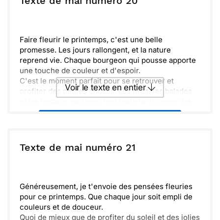
Texte de mai numéro 20
retrouvailles. Souhaitons que ce printemps soit le
début de nouvelles aventures, pleines de couleurs
Envoyer
Envoyer via Whatsapp
et de lumière. Chérissons chaque instant.
Faire fleurir le printemps, c'est une belle
promesse. Les jours rallongent, et la nature
reprend vie. Chaque bourgeon qui pousse apporte
une touche de couleur et d'espoir.
C'est le moment parfait pour se retrouver et
Voir le texte en entier
profiter des petites choses. Les rires, les balades
et les instants partagés font toute la richesse des
souvenirs.
Envoyer ce texte par La Poste
Sentir le doux parfum des fleurs nous reconnecte à
l'essentiel. La chaleur du soleil nous invite à passer
plus de temps au grand air.
ou :
Texte de mai numéro 21
Copier
Recevoir par mail
Bouillonnant d'énergie, ce printemps nous rappelle
que la vie est pleine de surprises. Partageons ces
Envoyer
Envoyer via Whatsapp
moments précieux ensemble.
Généreusement, je t'envoie des pensées fleuries
pour ce printemps. Que chaque jour soit empli de
couleurs et de douceur.
Quoi de mieux que de profiter du soleil et des jolies