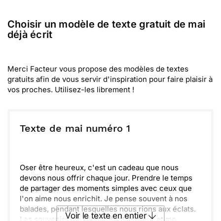
Choisir un modèle de texte gratuit de mai
déjà écrit
Merci Facteur vous propose des modèles de textes
gratuits afin de vous servir d'inspiration pour faire plaisir à
vos proches. Utilisez-les librement !
Texte de mai numéro 1
Oser être heureux, c'est un cadeau que nous
devons nous offrir chaque jour. Prendre le temps
de partager des moments simples avec ceux que
l'on aime nous enrichit. Je pense souvent à nos
balades, pendant lesquelles nous rions aux éclats.
Voir le texte en entier
Les souvenirs me réchauffent le cœur et me