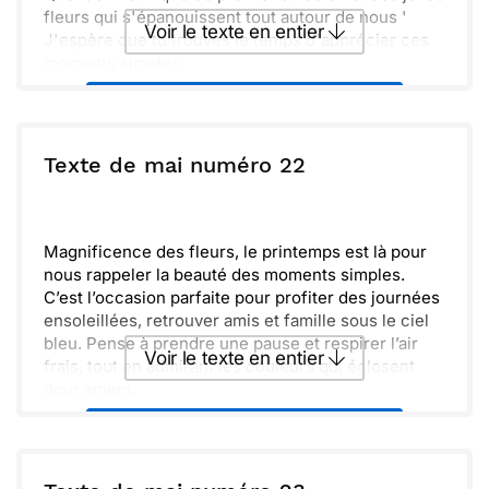
fleurs qui s'épanouissent tout autour de nous '
Voir le texte en entier
J'espère que tu trouves le temps d'apprécier ces
moments simples.
Profite des promenades en plein air, des rires
Envoyer ce texte par La Poste
partagés, et de toutes les petites choses qui
rendent la vie si belle. Les saisons passent, mais
les souvenirs restent.
ou :
Texte de mai numéro 22
Copier
Recevoir par mail
Je t'embrasse chaleureusement et te souhaite une
saison pleine de joie et de découvertes. Que ce
Envoyer
Envoyer via Whatsapp
printemps soit un véritable cadeau pour ton cœur.
Magnificence des fleurs, le printemps est là pour
nous rappeler la beauté des moments simples.
C’est l’occasion parfaite pour profiter des journées
ensoleillées, retrouver amis et famille sous le ciel
bleu. Pense à prendre une pause et respirer l’air
Voir le texte en entier
frais, tout en admirant les couleurs qui éclosent
doucement.
L’enthousiasme est palpable, et l’énergie nouvelle
Envoyer ce texte par La Poste
nous pousse à nous engager dans de nouveaux
projets. Faisons fleurir nos rêves et partageons
ensemble des rires. Que cette saison nous apporte
ou :
Copier
Recevoir par mail