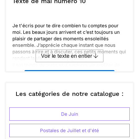
Texte de mai numéro 10
Envoyer
Envoyer via Whatsapp
Je t'écris pour te dire combien tu comptes pour
moi. Les beaux jours arrivent et c’est toujours un
plaisir de partager des moments ensoleillés
ensemble. J’apprécie chaque instant que nous
passons à rire et à discuter, ces petits moments qui
Voir le texte en entier
rendent la vie si riche et joyeuse.
Il est temps de sortir et d'explorer, de profiter de
cette atmosphère printanière qui nous entoure.
Envoyer ce texte par La Poste
J'espère qu'on pourra se retrouver bientôt pour un
café ou une balade. Restons attentifs aux
merveilles de notre quotidien et choisissons
ou :
Les catégories de notre catalogue :
Copier
Recevoir par mail
toujours d'adopter une vision optimiste. C'est
essentiel d'avancer ensemble, main dans la main,
Envoyer
Envoyer via Whatsapp
dans ce chemin jalonné de souvenirs.
De Juin
Postales de Juillet et d'été