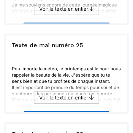
Je me souviens encore de cette journée magique
Voir le texte en entier
où nous avons ri aux éclats, créant des souvenirs
inoubliables. La joie que nous avons ressentie était
palpable.
Envoyer ce texte par La Poste
N’oublie jamais de profiter de chaque instant. La vie
est belle, remplie de surprises et d’aventures à
vivre ensemble.
ou :
Texte de mai numéro 25
Copier
Recevoir par mail
Envoyer
Envoyer via Whatsapp
Peu importe la météo, le printemps est là pour nous
rappeler la beauté de la vie. J'espère que tu te
sens bien et que tu profites de chaque instant.
Il est important de prendre du temps pour soi et de
s'entourer des personnes qui nous font sourire.
Voir le texte en entier
N'hésite pas à sortir et à respirer l'air frais, cela fait
du bien.
Pense à toutes les petites choses qui rendent la vie
Envoyer ce texte par La Poste
si précieuse. Une bonne tasse de thé, une balade
dans la nature, un moment de partage.
Aujourd'hui, ouvre ton cœur aux nouvelles
ou :
Copier
Recevoir par mail