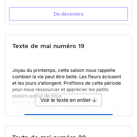
Envoyer
Envoyer via Whatsapp
De décembre
Texte de mai numéro 19
Joyau du printemps, cette saison nous rappelle
combien la vie peut être belle. Les fleurs éclosent
et les jours s’allongent. Profitons de cette période
pour nous ressourcer et apprécier les petits
plaisirs autour de nous.
Voir le texte en entier
Gardons en mémoire les moments passés
ensemble, ces instants de joie et de partage. Que
chaque promenade au grand air soit une occasion
Envoyer ce texte par La Poste
de célébrer la beauté de la nature et de nos
relations.
Harmonisons notre quotidien avec des rires et des
ou :
Copier
Recevoir par mail