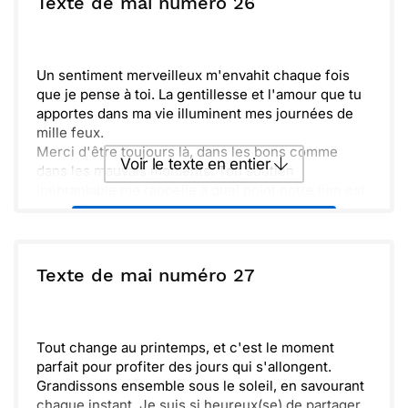
Texte de mai numéro 26
expériences et savoure chaque moment.
Célébrons ensemble ces instants simples mais ô
Envoyer
Envoyer via Whatsapp
combien précieux.
Un sentiment merveilleux m'envahit chaque fois
que je pense à toi. La gentillesse et l'amour que tu
apportes dans ma vie illuminent mes journées de
mille feux.
Merci d'être toujours là, dans les bons comme
Voir le texte en entier
dans les mauvais moments. Ton soutien
inébranlable me rappelle à quel point notre lien est
fort.
Envoyer ce texte par La Poste
J'espère que cet été nous pourrons partager
encore plus de souvenirs ensemble, rire et
discuter comme d'habitude. Nos aventures sont
ou :
Texte de mai numéro 27
Copier
Recevoir par mail
toujours les plus belles.
N’oublie jamais que tu comptes énormément pour
Envoyer
Envoyer via Whatsapp
moi. Je t’envoie plein de bonnes ondes et d’amour.
Tout change au printemps, et c'est le moment
parfait pour profiter des jours qui s'allongent.
Grandissons ensemble sous le soleil, en savourant
chaque instant. Je suis si heureux(se) de partager