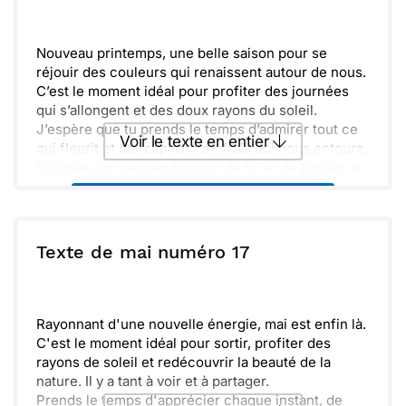
Envoyer
Envoyer via Whatsapp
Nouveau printemps, une belle saison pour se
réjouir des couleurs qui renaissent autour de nous.
C’est le moment idéal pour profiter des journées
qui s’allongent et des doux rayons du soleil.
J’espère que tu prends le temps d’admirer tout ce
Voir le texte en entier
qui fleurit et de respirer l'air frais qui nous entoure.
N’oublie pas de prendre soin de toi et de passer de
bons moments avec ceux que tu aimes.
Envoyer ce texte par La Poste
Ensemble, célébrons cette saison qui nous rappelle
que tout peut renaitre et s’épanouir. Prends soin de
toi !
ou :
Texte de mai numéro 17
Copier
Recevoir par mail
Envoyer
Envoyer via Whatsapp
Rayonnant d'une nouvelle énergie, mai est enfin là.
C'est le moment idéal pour sortir, profiter des
rayons de soleil et redécouvrir la beauté de la
nature. Il y a tant à voir et à partager.
Prends le temps d'apprécier chaque instant, de