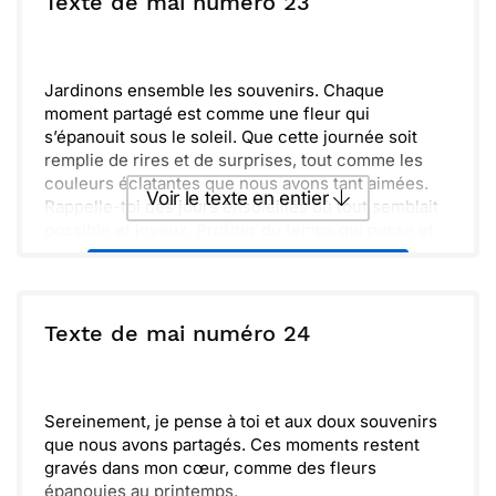
Texte de mai numéro 23
joie et légèreté, tout en nous rapprochant les uns
des autres. Ensemble, célébrons chaque instant.
Envoyer
Envoyer via Whatsapp
Jardinons ensemble les souvenirs. Chaque
moment partagé est comme une fleur qui
s’épanouit sous le soleil. Que cette journée soit
remplie de rires et de surprises, tout comme les
couleurs éclatantes que nous avons tant aimées.
Voir le texte en entier
Rappelle-toi des jours ensoleillés où tout semblait
possible et joyeux. Profiter du temps qui passe et
savourer les instants, voilà notre véritable richesse.
Envoyer ce texte par La Poste
J’espère que cette saison est pleine de promesses
et de nouvelles aventures à vivre.
Réserve toujours un coin de ton cœur pour les
ou :
Texte de mai numéro 24
Copier
Recevoir par mail
petites joies de la vie. La beauté se cache parfois
dans les choses simples. Prends soin de toi et
Envoyer
Envoyer via Whatsapp
n’oublie jamais de célébrer chaque jour comme un
cadeau.
Sereinement, je pense à toi et aux doux souvenirs
que nous avons partagés. Ces moments restent
gravés dans mon cœur, comme des fleurs
épanouies au printemps.