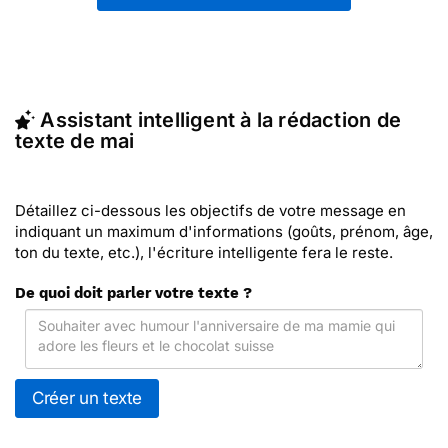
de textes sur vos réseaux sociaux.
En quelques clics, récupérez le texte de Mai qui
vous convient, ou envoyez ce texte personnalisé
par La Poste avec Merci Facteur (c'est rapide et
pas cher). Merci Facteur vous propose 43 modèles
Assistant intelligent à la rédaction de
imprimés de de mai à envoyer avec le texte de
texte de mai
votre choix.
Détaillez ci-dessous les objectifs de votre message en
indiquant un maximum d'informations (goûts, prénom, âge,
ton du texte, etc.), l'écriture intelligente fera le reste.
De quoi doit parler votre texte ?
Créer un texte