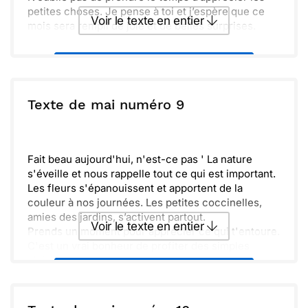
petites choses. Je pense à toi et j’espère que ce
Voir le texte en entier
mois sera rempli de joie et de belles surprises.
Envoyer ce texte par La Poste
ou :
Texte de mai numéro 9
Copier
Recevoir par mail
Envoyer
Envoyer via Whatsapp
Fait beau aujourd'hui, n'est-ce pas ' La nature
s'éveille et nous rappelle tout ce qui est important.
Les fleurs s'épanouissent et apportent de la
couleur à nos journées. Les petites coccinelles,
amies des jardins, s’activent partout.
Voir le texte en entier
Prends un moment pour apprécier ce qui t'entoure.
C'est un vrai bonheur de profiter des simples
plaisirs de la vie.
Envoyer ce texte par La Poste
Que ce mois de mai te soit doux et plein de
découvertes. N'oublie pas de sourire et d'être
curieux chaque jour.
ou :
Copier
Recevoir par mail