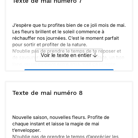
Texte de mai numéro 7
Envoyer
Envoyer via Whatsapp
J’espère que tu profites bien de ce joli mois de mai.
Les fleurs brillent et le soleil commence à
réchauffer nos journées. C’est le moment parfait
pour sortir et profiter de la nature.
N’oublie pas de prendre le temps de te reposer et
Voir le texte en entier
de savourer les petites choses. Une balade, un bon
livre, ou un moment entre amis, tout ça compte
pour se ressourcer.
Envoyer ce texte par La Poste
Je pense souvent à nos moments passés ensemble
et j’ai hâte d’en créer de nouveaux. Prends soin de
toi et profite pleinement du printemps.
ou :
Texte de mai numéro 8
Copier
Recevoir par mail
Envoyer
Envoyer via Whatsapp
Nouvelle saison, nouvelles fleurs. Profite de
chaque instant et laisse la magie de mai
t’envelopper.
N’oublie pas de prendre le temps d’apprécier les