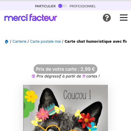
particulier
professionnel
🏠
/
Carterie
/
Carte postale mai
/
Carte chat humoristique avec fleu
Prix de votre carte :
2,99
€
Prix dégressif à partir de
11
cartes !