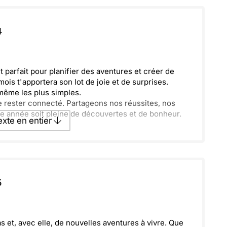
texte par La Poste
4
ecevoir par mail
Envoyer
t parfait pour planifier des aventures et créer de
s t'apportera son lot de joie et de surprises.
même les plus simples.
e rester connecté. Partageons nos réussites, nos
ette année soit pleine de découvertes et de bonheur.
texte en entier
texte par La Poste
5
ecevoir par mail
Envoyer
 et, avec elle, de nouvelles aventures à vivre. Que