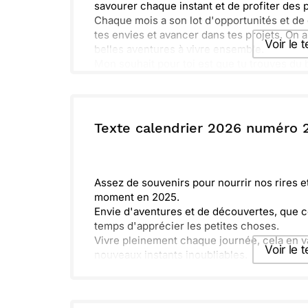
savourer chaque instant et de profiter des pe
Chaque mois a son lot d'opportunités et de 
tes envies et avancer dans tes projets. On a
Voir le 
belles aventures à vivre ensemble.
Mon souhait pour toi est que tu trouves du
Ensemble, faisons de cette année une véritab
Envoyer ce 
de toi et n'oublie pas que je suis toujours là
ou :
Texte calendrier 2026 numéro 
Copier
R
Assez de souvenirs pour nourrir nos rires e
moment en 2025.
Envie d'aventures et de découvertes, que c
temps d'apprécier les petites choses.
Vivre pleinement chaque journée, cela en va
Voir le 
nouveaux instants inoubliables.
Envoyer ce 