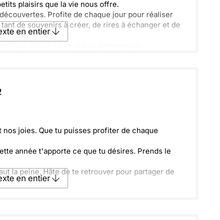
tits plaisirs que la vie nous offre.
découvertes. Profite de chaque jour pour réaliser
 tant de souvenirs à créer, de rires à échanger et de
texte en entier
 bonheur dans tout ce que tu entreprends.
le célébration de la vie et de l’amitié. Prends soin
texte par La Poste
.
2
ecevoir par mail
Envoyer
t nos joies. Que tu puisses profiter de chaque
ette année t'apporte ce que tu désires. Prends le
ut la peine. Hâte de te retrouver pour partager de
texte en entier
texte par La Poste