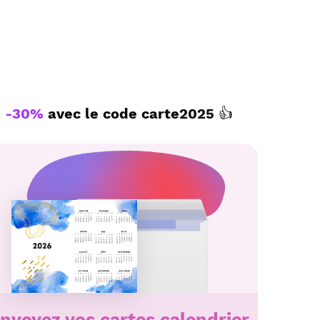
sociaux.
te personnalisé par La Poste avec Merci
endrier 2026 à envoyer avec le texte de
-30%
avec le code
carte2025
👍
nvoyez vos cartes calendrier