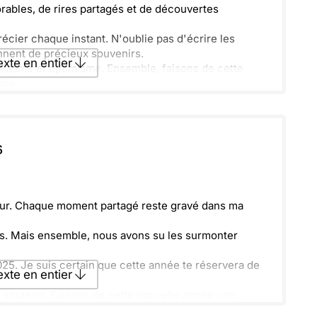
ables, de rires partagés et de découvertes
écier chaque instant. N'oublie pas d'écrire les
ennent de précieux souvenirs.
texte en entier
iasme et optimisme. Ensemble, faisons de cette
ire.
texte par La Poste
6
ecevoir par mail
Envoyer
heur. Chaque moment partagé reste gravé dans ma
fis. Mais ensemble, nous avons su les surmonter
025. Je suis certain que cette année te réservera de
texte en entier
te soutenir. Faisons de cette nouvelle année une