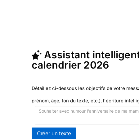
2026
")
En quelques clics, récupérez le texte 
Facteur (c'est rapide et pas cher). Me
Assistant intelligent
calendrier 2026
Détaillez ci-dessous les objectifs de votre mes
prénom, âge, ton du texte, etc.), l'écriture intelli
Créer un texte