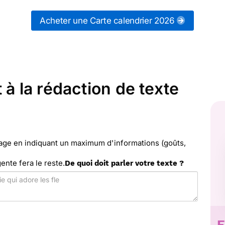
 ou partagez ces modèles de textes sur vos réseaux 
calendrier 2026 qui vous convient, ou envoyez ce tex
Acheter une Carte calendrier 2026
rci Facteur vous propose 18 modèles imprimés de cal
votre choix.
 à la rédaction de texte
sage en indiquant un maximum d'informations (goûts,
gente fera le reste.
De quoi doit parler votre texte ?
E