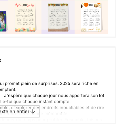
3
 promet plein de surprises. 2025 sera riche en
omptent.
s ' J'espère que chaque jour nous apportera son lot
lle-toi que chaque instant compte.
le, d’explorer des endroits inoubliables et de rire
texte en entier
our rendre cette année mémorable.
e donner du temps pour profiter. Ensemble, faisons