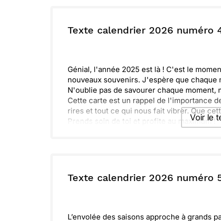
Envoyer ce 
ou :
Texte calendrier 2026 numéro 
Copier
R
Génial, l'année 2025 est là ! C'est le momen
nouveaux souvenirs. J'espère que chaque moi
N'oublie pas de savourer chaque moment, 
Cette carte est un rappel de l'importance d
rires et tout ce qui nous fait vibrer. Que c
Voir le 
Prends soin de toi et profite au maximum !
Envoyer ce 
ou :
Texte calendrier 2026 numéro 
Copier
R
L’envolée des saisons approche à grands pas