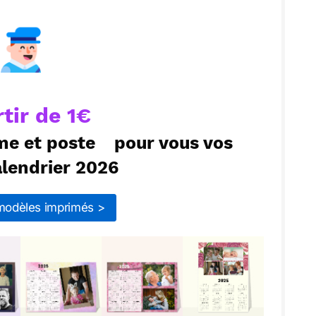
ecevoir par mail
Envoyer
rtir de 1€
me et poste
pour vous vos
alendrier 2026
 modèles imprimés >