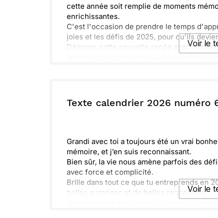
cette année soit remplie de moments mémor
enrichissantes.
C'est l'occasion de prendre le temps d'appr
joies et les défis de 2025, pour qu'ils devi
Voir le 
Démarre cette nouvelle année avec enthous
année un chapitre inoubliable de notre histo
Envoyer ce 
ou :
Texte calendrier 2026 numéro 
Copier
R
Grandi avec toi a toujours été un vrai bon
mémoire, et j’en suis reconnaissant.
Bien sûr, la vie nous amène parfois des dé
avec force et complicité.
Brille dans tout ce que tu entreprends en 2
Voir le 
belles surprises et de belles rencontres.
Garde en tête que je suis toujours là pour 
merveilleuse aventure ensemble.