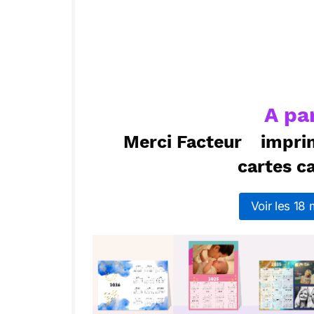
ou :
Copier
R
A pa
Merci Facteur
impri
cartes c
Voir les 18