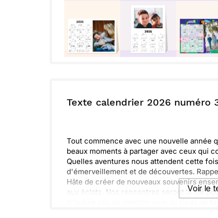
Texte calendrier 2026 numéro 
Tout commence avec une nouvelle année qui
beaux moments à partager avec ceux qui c
Quelles aventures nous attendent cette foi
d'émerveillement et de découvertes. Rappe
Hâte de créer de nouveaux souvenirs ensemb
Voir le 
aux éclats. Nos rencontres seront la clé p
N'oublie pas de prendre soin de toi et de t
de 2025 une année exceptionnelle.