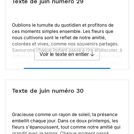
ou :
Texte de juin numéro 29
Copier
Recevoir par mail
Envoyer
Envoyer via Whatsapp
Oublions le tumulte du quotidien et profitons de
ces moments simples ensemble. Les fleurs que
nous cultivons sont le reflet de notre amitié,
colorées et vives, comme nos souvenirs partagés.
Savourons chaque instant passé à rire et discuter, à
Voir le texte en entier
échanger des nouvelles sous ce ciel lumineux. Les
journées ensoleillées nous rappellent à quel point il
est précieux de se retrouver.
Envoyer ce texte par La Poste
Revenons souvent à ces instants de joie, où la
nature et notre complicité se mêlent. Continue
d’illuminer ma vie comme ces fleurs, toujours
ou :
Texte de juin numéro 30
Copier
Recevoir par mail
prêtes à fleurir.
Envoyer
Envoyer via Whatsapp
Gracieuse comme un rayon de soleil, ta présence
embellit chaque jour. Dans ce doux printemps, les
fleurs s'épanouissent, tout comme notre amitié qui
grandit avec le temps. Chaque moment passé