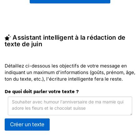
modèles de textes sur vos réseaux sociaux.
En quelques clics, récupérez le texte de Juin qui
vous convient, ou envoyez ce texte personnalisé
par La Poste avec Merci Facteur (c'est rapide et
pas cher). Merci Facteur vous propose 66 modèles
Assistant intelligent à la rédaction de
imprimés de de juin à envoyer avec le texte de
texte de juin
votre choix.
Détaillez ci-dessous les objectifs de votre message en
indiquant un maximum d'informations (goûts, prénom, âge,
ton du texte, etc.), l'écriture intelligente fera le reste.
De quoi doit parler votre texte ?
Créer un texte