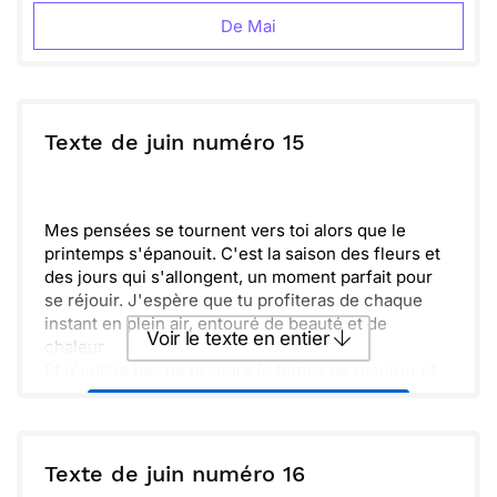
De Mai
Texte de juin numéro 15
Mes pensées se tournent vers toi alors que le
printemps s'épanouit. C'est la saison des fleurs et
des jours qui s'allongent, un moment parfait pour
se réjouir. J'espère que tu profiteras de chaque
instant en plein air, entouré de beauté et de
Voir le texte en entier
chaleur.
Et n'oublie pas de prendre le temps de respirer et
de savourer ces petits bonheurs quotidiens. La vie
Envoyer ce texte par La Poste
est faite de moments simples qui apportent joie et
sérénité. Rien de mieux que de partager ces
instants ensemble.
ou :
Texte de juin numéro 16
Copier
Recevoir par mail
Soyons reconnaissants pour ces jours ensoleillés