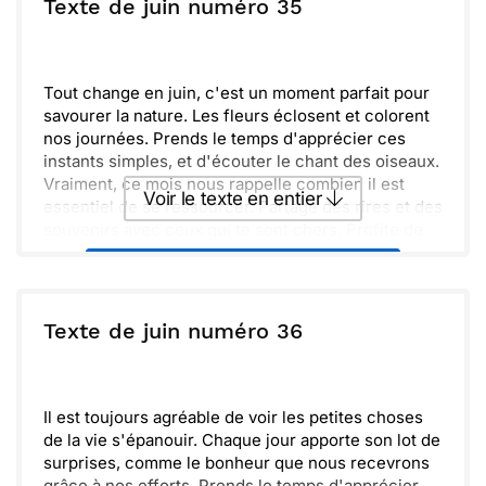
ou :
Texte de juin numéro 35
Copier
Recevoir par mail
Oublier les tracas et se concentrer sur l'essentiel,
c'est tout ce qui compte. Bonne saison à toi.
Envoyer
Envoyer via Whatsapp
Tout change en juin, c'est un moment parfait pour
savourer la nature. Les fleurs éclosent et colorent
nos journées. Prends le temps d'apprécier ces
instants simples, et d'écouter le chant des oiseaux.
Vraiment, ce mois nous rappelle combien il est
Voir le texte en entier
essentiel de se ressourcer. Partage des rires et des
souvenirs avec ceux qui te sont chers. Profite de
chaque instant, car ces moments bien fleuris, sont
Envoyer ce texte par La Poste
de véritables trésors.
ou :
Texte de juin numéro 36
Copier
Recevoir par mail
Envoyer
Envoyer via Whatsapp
Il est toujours agréable de voir les petites choses
de la vie s'épanouir. Chaque jour apporte son lot de
surprises, comme le bonheur que nous recevrons
grâce à nos efforts. Prends le temps d'apprécier