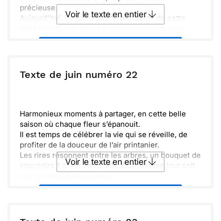
précieuse.
Voir le texte en entier
Aujourd'hui, j'espère que tu profiteras de cette
belle saison. Les fleurs s'épanouissent et nous
offrent leur couleur, comme de beaux souvenirs
Envoyer ce texte par La Poste
que l'on adore.
Garde toujours en mémoire que je suis là pour toi.
Merci pour tout ce que tu es et pour cette amitié. À
ou :
Texte de juin numéro 22
Copier
Recevoir par mail
très vite.
Envoyer
Envoyer via Whatsapp
Harmonieux moments à partager, en cette belle
saison où chaque fleur s’épanouit.
Il est temps de célébrer la vie qui se réveille, de
profiter de la douceur de l’air printanier.
Les rires résonnent entre les arbres, un bouquet de
Voir le texte en entier
souvenirs à créer ensemble. Que chaque jour soit
une promesse de bonheur.
Dans cette nature si vivante, la beauté nous
Envoyer ce texte par La Poste
entoure et nous inspire. Soyons ensemble, main
dans la main, à explorer ce printemps rempli de
découvertes.
ou :
Copier
Recevoir par mail