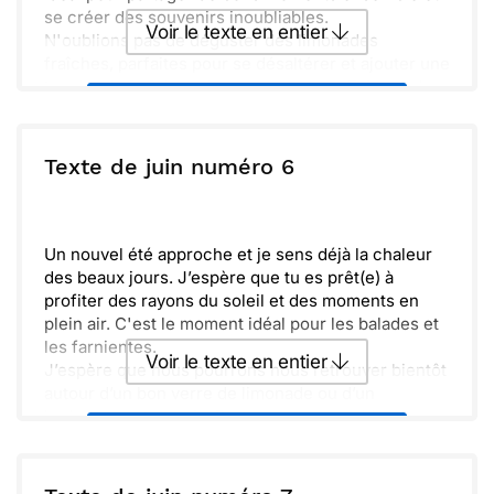
se créer des souvenirs inoubliables.
Voir le texte en entier
N'oublions pas de déguster des limonades
fraîches, parfaites pour se désaltérer et ajouter une
touche de fraîcheur à nos rencontres. Faisons de
Envoyer ce texte par La Poste
ce mois un joyeux mélange de rires et de chaleur.
Profite bien !
ou :
Texte de juin numéro 6
Copier
Recevoir par mail
Envoyer
Envoyer via Whatsapp
Un nouvel été approche et je sens déjà la chaleur
des beaux jours. J’espère que tu es prêt(e) à
profiter des rayons du soleil et des moments en
plein air. C'est le moment idéal pour les balades et
les farnientes.
Voir le texte en entier
J’espère que nous pourrons nous retrouver bientôt
autour d’un bon verre de limonade ou d’un
barbecue entre amis. Partageons ensemble ces
Envoyer ce texte par La Poste
instants simples qui rendent la vie si agréable.
Prends soin de toi et n’oublie pas de savourer
chaque instant. En attendant, je pense à toi et je
ou :
Copier
Recevoir par mail