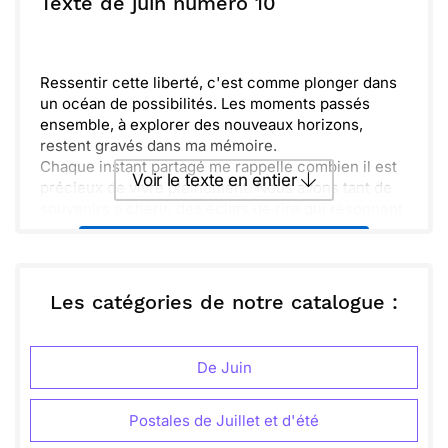
Texte de juin numéro 10
Envoyer
Envoyer via Whatsapp
Ressentir cette liberté, c'est comme plonger dans
un océan de possibilités. Les moments passés
ensemble, à explorer des nouveaux horizons,
restent gravés dans ma mémoire.
Chaque instant partagé me rappelle combien il est
Voir le texte en entier
précieux de vivre pleinement. Nous avons tant de
souvenirs à chérir, des éclats de rire qui résonnent
encore.
Envoyer ce texte par La Poste
La douceur des journées ensoleillées, les
aventures improvisées, tout cela a un goût unique.
J'espère que tu portes en toi la nostalgie de nos
ou :
Les catégories de notre catalogue :
Copier
Recevoir par mail
escapades.
Voyager, c'est aussi se redécouvrir. Hâte de te
Envoyer
Envoyer via Whatsapp
revoir pour de nouvelles expériences ensemble !
De Juin
Postales de Juillet et d'été