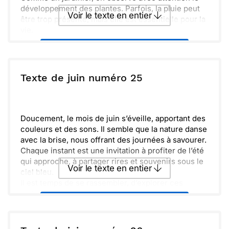
développement des plantes. Parfois, la pluie peut
Voir le texte en entier
être trop présente, mais elle est essentielle pour la
vie.
En attendant des jours plus chauds, il est important
Envoyer ce texte par La Poste
de prendre le temps de savourer ces instants. La
beauté des fleurs fait oublier les tracas quotidiens.
Osons rêver à des balades parmi les champs
ou :
Texte de juin numéro 25
Copier
Recevoir par mail
fleuris. Cela nous rappelle que chaque moment
compte, et que l'amitié resplendit comme les plus
Envoyer
Envoyer via Whatsapp
belles roses.
Doucement, le mois de juin s’éveille, apportant des
couleurs et des sons. Il semble que la nature danse
avec la brise, nous offrant des journées à savourer.
Chaque instant est une invitation à profiter de l’été
qui approche, à partager rires et souvenirs sous le
Voir le texte en entier
ciel bleu.
Il est temps de se rassembler, d’explorer ces
instants précieux. Tissons ensemble des liens,
Envoyer ce texte par La Poste
forts comme les fleurs qui éclosent. Profitons des
rayons de soleil et de l’amitié, car chaque moment
partagé fait briller un peu plus nos cœurs.
ou :
Copier
Recevoir par mail