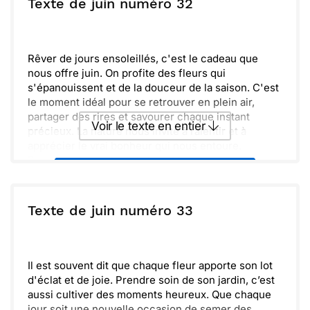
ou :
Texte de juin numéro 32
Copier
Recevoir par mail
s'éveille, tout semble possible. Joyeuses
découvertes et doux souvenirs à venir !
Envoyer
Envoyer via Whatsapp
Rêver de jours ensoleillés, c'est le cadeau que
nous offre juin. On profite des fleurs qui
s'épanouissent et de la douceur de la saison. C'est
le moment idéal pour se retrouver en plein air,
partager des rires et savourer chaque instant
Voir le texte en entier
précieux. La nature nous invite à ralentir et à
apprécier le vrai bonheur qui nous entoure.
Bouleversés par tant de beauté, nous sommes
Envoyer ce texte par La Poste
inspirés à créer des souvenirs mémorables. Que
chaque journée soit remplie de joie et de moments
simples. Jardiner, se balader, prendre le temps,
ou :
Texte de juin numéro 33
Copier
Recevoir par mail
tout cela contribue à notre bien-être. Embrassons
cette saison qui nous fait tant de bien.
Envoyer
Envoyer via Whatsapp
Il est souvent dit que chaque fleur apporte son lot
d'éclat et de joie. Prendre soin de son jardin, c’est
aussi cultiver des moments heureux. Que chaque
jour soit une nouvelle occasion de semer des