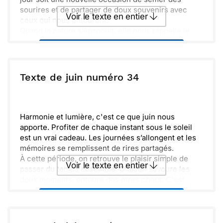
sourires et de partager de doux souvenirs avec
Voir le texte en entier
ceux qui nous entourent.
Quand la nature s’épanouit, elle nous rappelle le
poids des Fleurs dans nos vies. Que cet été soit
Envoyer ce texte par La Poste
rempli de belles surprises, et qu’ensemble, nous
découvrions des instants mémorables. Prends soin
de toi et de ceux que tu aimes.
ou :
Texte de juin numéro 34
Copier
Recevoir par mail
Envoyer
Envoyer via Whatsapp
Harmonie et lumière, c'est ce que juin nous
apporte. Profiter de chaque instant sous le soleil
est un vrai cadeau. Les journées s’allongent et les
mémoires se remplissent de rires partagés.
À cette période, on retrouve le plaisir simple de
Voir le texte en entier
passer du temps ensemble. Chacun savoure les
doux moments, entouré des êtres chers. C'est
l'occasion d'organiser des balades ou des pique-
Envoyer ce texte par La Poste
niques improvisés.
Enfin, n'oublions pas de célébrer les petites
victoires et les souvenirs qui enrichissent nos vies.