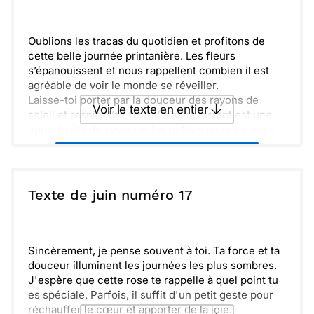
qui arrivent et célébrons la vie. J'ai hâte de te
Envoyer
Envoyer via Whatsapp
retrouver bientôt pour profiter de cette
merveilleuse saison. Prends soin de toi et à très
Oublions les tracas du quotidien et profitons de
vite.
cette belle journée printanière. Les fleurs
s’épanouissent et nous rappellent combien il est
agréable de voir le monde se réveiller.
Laisse-toi porter par la douceur des rayons de
Voir le texte en entier
soleil et respire l’air frais. Chaque instant est une
opportunité de savourer les petites joies qui nous
entourent.
Envoyer ce texte par La Poste
Evoquons ensemble nos souvenirs, les rires
partagés, et ces moments précieux. N’oublions pas
d’apprécier ce que la vie a à nous offrir.
ou :
Texte de juin numéro 17
Copier
Recevoir par mail
À très bientôt pour de nouvelles aventures. Prends
soin de toi et profite bien de cette saison pleine de
Envoyer
Envoyer via Whatsapp
promesses.
Sincèrement, je pense souvent à toi. Ta force et ta
douceur illuminent les journées les plus sombres.
J'espère que cette rose te rappelle à quel point tu
es spéciale. Parfois, il suffit d'un petit geste pour
réchauffer le cœur et apporter de la joie.