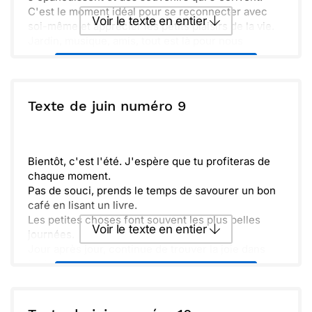
C'est le moment idéal pour se reconnecter avec
Voir le texte en entier
soi-même et apprécier les petits plaisirs de la vie.
Jardin, musique, amis, tout est là pour nous
rappeler combien la simplicité est précieuse.
Envoyer ce texte par La Poste
N'oublie pas de vivre l'instant présent, de rire et de
partager ces moments. J'espère te voir bientôt
pour créer ensemble des souvenirs inoubliables.
ou :
Texte de juin numéro 9
Copier
Recevoir par mail
Prends soin de toi et laisse la magie de l'été
t'emporter.
Envoyer
Envoyer via Whatsapp
Bientôt, c'est l'été. J'espère que tu profiteras de
chaque moment.
Pas de souci, prends le temps de savourer un bon
café en lisant un livre.
Les petites choses font souvent les plus belles
Voir le texte en entier
journées.
Jour après jour, continue de trouver la joie dans
tout ce que tu fais.
Envoyer ce texte par La Poste
ou :
Copier
Recevoir par mail