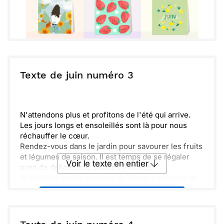
Texte de juin numéro 3
N'attendons plus et profitons de l'été qui arrive.
Les jours longs et ensoleillés sont là pour nous
réchauffer le cœur.
Rendez-vous dans le jardin pour savourer les fruits
et légumes de saison. Il est temps de se régaler
Voir le texte en entier
avec de délicieuses salades fraîches.
N'oublions pas de prendre du temps pour nous et
de nous retrouver autour d'un bon repas. C'est le
Envoyer ce texte par La Poste
moment idéal pour partager des rires et des
souvenirs.
Alors, prépare tes plats préférés et invite les amis.
ou :
Copier
Recevoir par mail