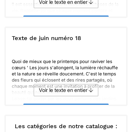
Voir le texte en entier
Il est essentiel de célébrer les petites choses de la
vie. Rappelle-toi que chaque moment compte et
que tu mérites d'être entourée d'amour et de
Envoyer ce texte par La Poste
belles pensées. Je t'envoie toute mon affection et
je suis là pour toi. Profite pleinement de cette
période.
ou :
Texte de juin numéro 18
Copier
Recevoir par mail
Envoyer
Envoyer via Whatsapp
Quoi de mieux que le printemps pour raviver les
cœurs ' Les jours s'allongent, la lumière réchauffe
et la nature se réveille doucement. C'est le temps
des fleurs qui éclosent et des rires partagés, où
chaque moment est une invitation à profiter de la
Voir le texte en entier
beauté qui nous entoure.
Laisse-toi porter par les doux parfums des jardins.
Chaque pas nous rapproche de souvenirs heureux,
Envoyer ce texte par La Poste
de balades ensoleillées et de conversations
légères. Profitons de cette saison, ensemble, pour
créer de nouveaux instants mémorables.
ou :
Les catégories de notre catalogue :
Copier
Recevoir par mail
Bientôt, l'été viendra et nous apportera de