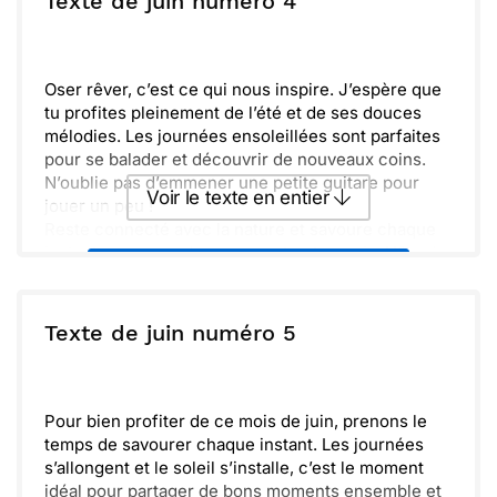
Texte de juin numéro 4
Ensemble, célébrons la beauté de l'été et tout ce
qu'il a à offrir.
Envoyer
Envoyer via Whatsapp
Oser rêver, c’est ce qui nous inspire. J’espère que
tu profites pleinement de l’été et de ses douces
mélodies. Les journées ensoleillées sont parfaites
pour se balader et découvrir de nouveaux coins.
N’oublie pas d’emmener une petite guitare pour
Voir le texte en entier
jouer un peu !
Reste connecté avec la nature et savoure chaque
instant comme un bon moment entre amis. Hâte de
Envoyer ce texte par La Poste
partager avec toi de nouvelles histoires et de la
musique. Prends soin de toi et amuse-toi bien, on
se retrouve bientôt !
ou :
Texte de juin numéro 5
Copier
Recevoir par mail
Envoyer
Envoyer via Whatsapp
Pour bien profiter de ce mois de juin, prenons le
temps de savourer chaque instant. Les journées
s’allongent et le soleil s’installe, c’est le moment
idéal pour partager de bons moments ensemble et