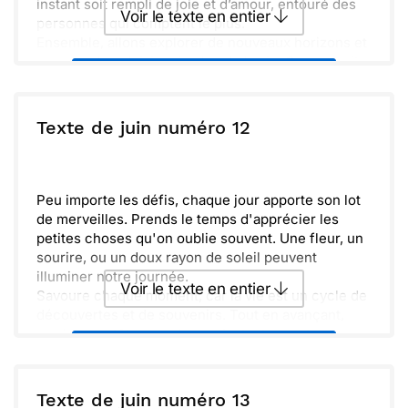
instant soit rempli de joie et d’amour, entouré des
Voir le texte en entier
personnes qui comptent le plus.
Ensemble, allons explorer de nouveaux horizons et
savourer les plaisirs simples de la vie. Que ce soit
Envoyer ce texte par La Poste
un pique-nique au parc ou une balade en bord de
mer, chaque moment comptera pour enrichir nos
vies. Rappelons-nous de toujours partager notre
ou :
Texte de juin numéro 12
Copier
Recevoir par mail
bonheur et nos émotions.
Envoyer
Envoyer via Whatsapp
Peu importe les défis, chaque jour apporte son lot
de merveilles. Prends le temps d'apprécier les
petites choses qu'on oublie souvent. Une fleur, un
sourire, ou un doux rayon de soleil peuvent
illuminer notre journée.
Voir le texte en entier
Savoure chaque moment, car la vie est un cycle de
découvertes et de souvenirs. Tout en avançant,
gardons en tête que chaque instant compte.
Envoyer ce texte par La Poste
Ensemble, célébrons les beautés de la vie et
profitons des joies simples qui nous entourent.
ou :
Texte de juin numéro 13
Copier
Recevoir par mail