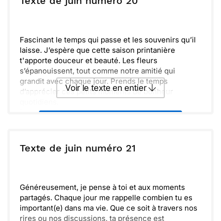
Texte de juin numéro 20
d'arroser nos liens et contempler les souvenirs que
nous avons, tout en créant de nouvelles aventures.
Envoyer
Envoyer via Whatsapp
Garde toujours à l'esprit que ces moments
partagés sont précieux, et que le bonheur se
Fascinant le temps qui passe et les souvenirs qu’il
trouve souvent dans les petites choses.
laisse. J’espère que cette saison printanière
Découvrons ensemble la magie de cette saison.
t'apporte douceur et beauté. Les fleurs
s’épanouissent, tout comme notre amitié qui
grandit avec chaque jour. Prends le temps
Voir le texte en entier
d’apprécier ces petits moments de bonheur
quotidiens.
Émerveille-toi devant les couleurs éclatantes qui
Envoyer ce texte par La Poste
t’entourent. Que ce soit un simple sourire ou un
rayon de soleil, chaque instant compte. Profite de
chaque occasion pour célébrer la vie. La magie est
ou :
Texte de juin numéro 21
Copier
Recevoir par mail
partout, il suffit parfois d’ouvrir les yeux. Vivre
pleinement, c’est ce qui rend chaque jour spécial.
Envoyer
Envoyer via Whatsapp
Généreusement, je pense à toi et aux moments
partagés. Chaque jour me rappelle combien tu es
important(e) dans ma vie. Que ce soit à travers nos
rires ou nos discussions, ta présence est