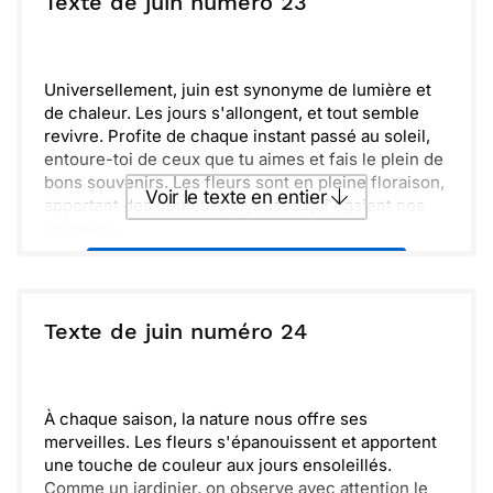
Texte de juin numéro 23
Envoyer
Envoyer via Whatsapp
Universellement, juin est synonyme de lumière et
de chaleur. Les jours s'allongent, et tout semble
revivre. Profite de chaque instant passé au soleil,
entoure-toi de ceux que tu aimes et fais le plein de
bons souvenirs. Les fleurs sont en pleine floraison,
Voir le texte en entier
apportant des couleurs joyeuses qui égaient nos
journées.
Quotidiennement, nous pouvons trouver du
Envoyer ce texte par La Poste
bonheur dans les petites choses, comme un bon
repas partagé ou une promenade dans la nature.
N'oublions pas d'apprécier ces moments simples
ou :
Texte de juin numéro 24
Copier
Recevoir par mail
qui nous apportent tant de joie. Bonne dégustation
des instants précieux, et surtout, prends soin de
Envoyer
Envoyer via Whatsapp
toi.
À chaque saison, la nature nous offre ses
merveilles. Les fleurs s'épanouissent et apportent
une touche de couleur aux jours ensoleillés.
Comme un jardinier, on observe avec attention le