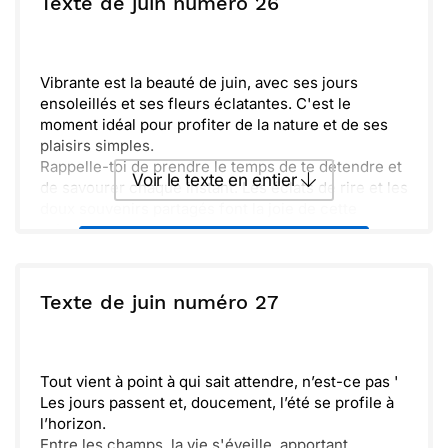
Texte de juin numéro 26
Envoyer
Envoyer via Whatsapp
Vibrante est la beauté de juin, avec ses jours
ensoleillés et ses fleurs éclatantes. C'est le
moment idéal pour profiter de la nature et de ses
plaisirs simples.
Rappelle-toi de prendre le temps de te détendre et
Voir le texte en entier
de savourer chaque instant. Les éclats de rire et les
doux souvenirs partagés font la joie de cette
saison.
Envoyer ce texte par La Poste
Quelles que soient tes aventures, sois sûr que ce
mois t'apportera bonheur et légèreté. J’espère que
tu en profiteras pleinement.
ou :
Texte de juin numéro 27
Copier
Recevoir par mail
Envoyer
Envoyer via Whatsapp
Tout vient à point à qui sait attendre, n’est-ce pas '
Les jours passent et, doucement, l’été se profile à
l’horizon.
Entre les champs, la vie s'éveille, apportant