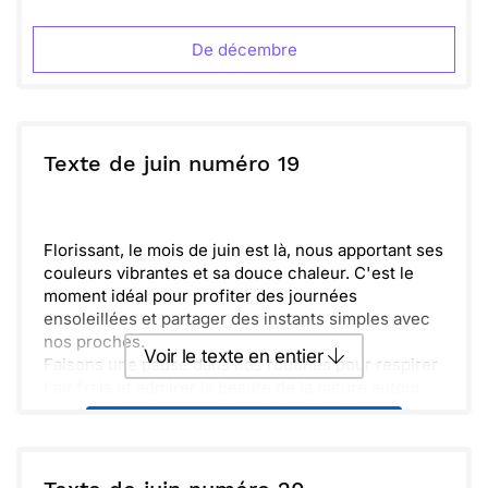
nouvelles aventures. Mais pour l'instant, savourons
Envoyer
Envoyer via Whatsapp
chaque journée printanière et célébrons la joie de
De décembre
vivre.
Texte de juin numéro 19
Florissant, le mois de juin est là, nous apportant ses
couleurs vibrantes et sa douce chaleur. C'est le
moment idéal pour profiter des journées
ensoleillées et partager des instants simples avec
nos proches.
Voir le texte en entier
Faisons une pause dans nos routines pour respirer
l'air frais et admirer la beauté de la nature autour
de nous. Les fleurs sont en pleine floraison, et leur
Envoyer ce texte par La Poste
parfum embaume l'air, nous invitant à la sérénité.
L'amitié est comme un jardin : elle demande soin et
attention pour s'épanouir. Prenons le temps
ou :
Copier
Recevoir par mail