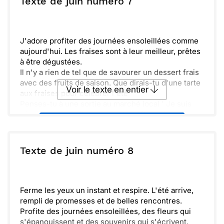
Texte de juin numéro 7
t’envoie plein de bonnes ondes pour ce mois de
juin !
Envoyer
Envoyer via Whatsapp
J'adore profiter des journées ensoleillées comme
aujourd'hui. Les fraises sont à leur meilleur, prêtes
à être dégustées.
Il n'y a rien de tel que de savourer un dessert frais
avec des fruits de saison. Que dirais-tu d'une tarte
Voir le texte en entier
aux fraises pour célébrer l'été '
Penses-tu à une sortie au marché local ' Je suis
sûr qu'on pourrait y trouver des délices à partager.
Envoyer ce texte par La Poste
Hâte de te retrouver et de profiter de ces bons
moments ensemble. À très bientôt !
ou :
Texte de juin numéro 8
Copier
Recevoir par mail
Envoyer
Envoyer via Whatsapp
Ferme les yeux un instant et respire. L'été arrive,
rempli de promesses et de belles rencontres.
Profite des journées ensoleillées, des fleurs qui
s'épanouissent et des souvenirs qui s'écrivent.