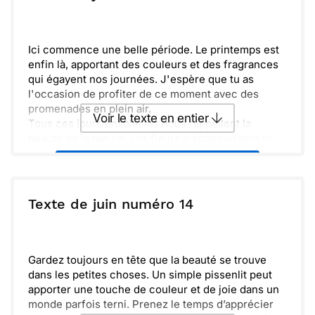
Envoyer
Envoyer via Whatsapp
Ici commence une belle période. Le printemps est
enfin là, apportant des couleurs et des fragrances
qui égayent nos journées. J'espère que tu as
l'occasion de profiter de ce moment avec des
promenades en plein air.
Voir le texte en entier
Tous ces jours ensoleillés nous rappellent la
beauté de la nature. Les fleurs s'épanouissent et
nous offrent un spectacle magnifique, plein de vie.
Envoyer ce texte par La Poste
C'est le moment idéal pour se ressourcer et
apprécier chaque instant.
L'optimisme s'invite dans nos cœurs. Partageons
ou :
Texte de juin numéro 14
Copier
Recevoir par mail
ensemble ces petits plaisirs qui illuminent notre
quotidien. Prends soin de toi et reste connecté
Envoyer
Envoyer via Whatsapp
avec ce qui te rend heureux.
Gardez toujours en tête que la beauté se trouve
dans les petites choses. Un simple pissenlit peut
apporter une touche de couleur et de joie dans un
monde parfois terni. Prenez le temps d’apprécier