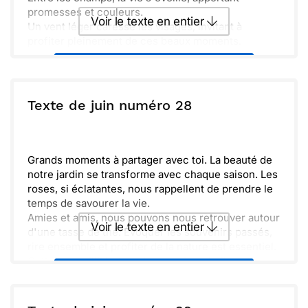
promesses et couleurs.
Voir le texte en entier
Un vent léger caresse les visages, invitant à
profiter pleinement de ces beaux moments.
Envoyer ce texte par La Poste
ou :
Texte de juin numéro 28
Copier
Recevoir par mail
Envoyer
Envoyer via Whatsapp
Grands moments à partager avec toi. La beauté de
notre jardin se transforme avec chaque saison. Les
roses, si éclatantes, nous rappellent de prendre le
temps de savourer la vie.
Amies et amis, nous pouvons nous retrouver autour
Voir le texte en entier
d'une tasse de thé. Évoquer les souvenirs passés,
rire ensemble et profiter de la nature est essentiel.
Cette tranquillité et ce doux parfum de fleurs nous
Envoyer ce texte par La Poste
apaisent. Quel bonheur d’avoir des amis aussi
chers ! Hâte de te voir bientôt.