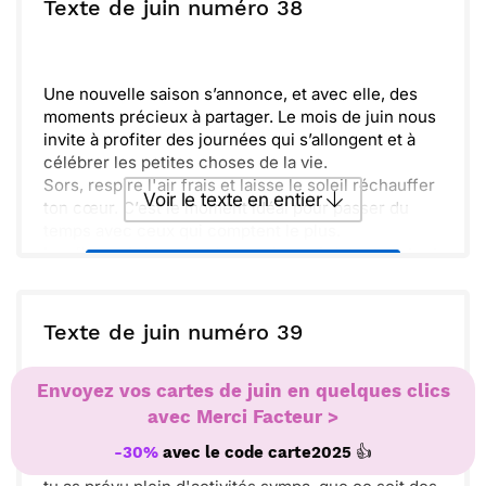
ou :
Texte de juin numéro 38
Copier
Recevoir par mail
nos plus belles histoires et souvenirs. Ce mois de
juin est vraiment fait pour être savouré. Prends
Envoyer
Envoyer via Whatsapp
soin de toi et sème des moments de bonheur. À
très vite !
Une nouvelle saison s’annonce, et avec elle, des
moments précieux à partager. Le mois de juin nous
invite à profiter des journées qui s’allongent et à
célébrer les petites choses de la vie.
Sors, respire l'air frais et laisse le soleil réchauffer
Voir le texte en entier
ton cœur. C’est le moment idéal pour passer du
temps avec ceux qui comptent le plus.
Les fleurs éclosent et les couleurs éclatent partout
Envoyer ce texte par La Poste
autour de nous. La nature nous rappelle
d'apprécier la beauté simple de chaque instant.
Tant d'opportunités s’offrent à nous, alors
ou :
Texte de juin numéro 39
Copier
Recevoir par mail
profitons-en pleinement. Que ce mois soit rempli
de joie et de douceur !
Envoyer
Envoyer via Whatsapp
Envoyez vos cartes de juin en quelques clics
avec Merci Facteur >
Célébrons ensemble ce beau mois de juin ! C'est le
moment parfait pour profiter des journées
👍
-30%
avec le code
carte2025
ensoleillées et des belles rencontres. J'espère que