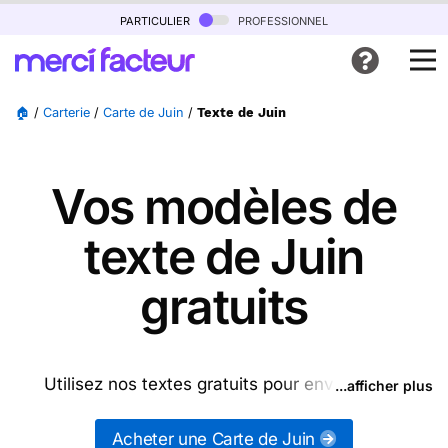
particulier
professionnel
🏠
/
Carterie
/
Carte de Juin
/
Texte de Juin
Vos modèles de
texte de Juin
gratuits
Utilisez nos textes gratuits pour envoyer des
...afficher plus
messages de Juin (ou d'autres messages de la
catégorie "
Carte de Juin
") ou partagez ces
Acheter une Carte de Juin