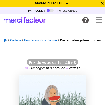
PROMO DU SOLEIL
particulier
professionnel
-30% de réduction avec le code
SUMMER26
pour envoyer des
cartes ensoleillées, jusqu'au 6 Août !
Envoyer des cartes
🏠
/
Carterie
/
Illustration mois de mai
/
Carte melon juteux : un mai 
Ne plus afficher
Prix de votre carte :
2,99
€
Prix dégressif à partir de
11
cartes !