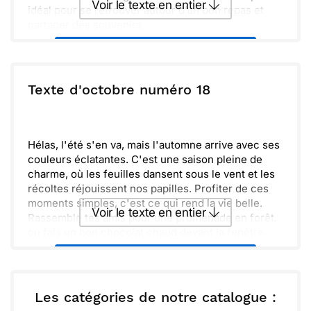
Voir le texte en entier
idéal pour se retrouver autour d’un bon repas et
partager des souvenirs.
Vivement les longues soirées passées ensemble, à
Envoyer ce texte par La Poste
discuter autour d’un chocolat chaud. J’espère que
tu es prêt pour toutes les douceurs que cette
saison nous apporte. Prends soin de toi et n’oublie
ou :
Texte d'octobre numéro 18
Copier
Recevoir par mail
pas de apprécier chaque instant de cet automne
magnifique.
Envoyer
Envoyer via Whatsapp
Hélas, l'été s'en va, mais l'automne arrive avec ses
couleurs éclatantes. C'est une saison pleine de
charme, où les feuilles dansent sous le vent et les
récoltes réjouissent nos papilles. Profiter de ces
moments simples, c'est ce qui rend la vie belle.
Voir le texte en entier
Rassemble tes amis pour une promenade en forêt,
ou fais un bon chocolat chaud devant la fenêtre.
Les jours qui raccourcissent invitent à la douceur
Envoyer ce texte par La Poste
et aux retrouvailles. N'oublie pas de prendre le
temps de savourer chaque instant.
Hâte-toi de partager ces précieuses journées
ou :
Les catégories de notre catalogue :
Copier
Recevoir par mail
ensemble. Que cette saison soit remplie de chaleur