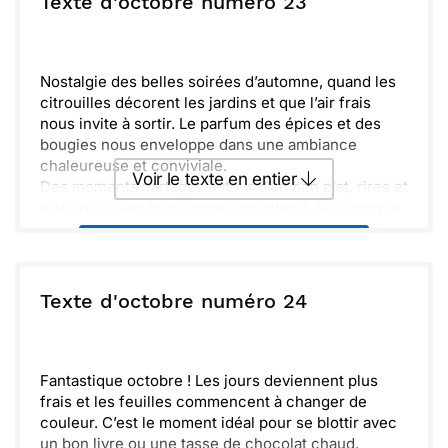
Texte d'octobre numéro 23
N'oublions pas de savourer ces moments
ensemble. La saison des récoltes est synonyme de
Envoyer
Envoyer via Whatsapp
gratitude pour ce que nous avons. Profitons de
chaque instant, car ces souvenirs seront ceux que
Nostalgie des belles soirées d’automne, quand les
nous chérissons le plus.
citrouilles décorent les jardins et que l’air frais
nous invite à sortir. Le parfum des épices et des
bougies nous enveloppe dans une ambiance
chaleureuse et conviviale.
Voir le texte en entier
Des moments partagés autour d’un bon plat, rires et
histoires, c’est tout ce que l’on attend. Rejointe par
la magie des nuits étoilées, chaque instant devient
Envoyer ce texte par La Poste
précieux.
Souviens-toi de profiter de ces instants. Ensemble,
transformons cette période en souve­nir
ou :
Texte d'octobre numéro 24
Copier
Recevoir par mail
inoubliable. Je pense à toi avec tendresse.
Envoyer
Envoyer via Whatsapp
Fantastique octobre ! Les jours deviennent plus
frais et les feuilles commencent à changer de
couleur. C’est le moment idéal pour se blottir avec
un bon livre ou une tasse de chocolat chaud.