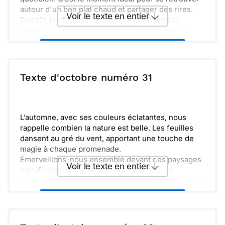
autour d'un bon plat chaud et partager des rires.
Voir le texte en entier
Bientôt, les feuilles commenceront à tomber,
créant un joli tapis d’automne. J'espère que tu
prendras le temps de te balader et d’admirer ces
Envoyer ce texte par La Poste
couleurs. Prends soin de toi et profite bien de cette
belle saison.
ou :
Texte d'octobre numéro 31
Copier
Recevoir par mail
Envoyer
Envoyer via Whatsapp
L’automne, avec ses couleurs éclatantes, nous
rappelle combien la nature est belle. Les feuilles
dansent au gré du vent, apportant une touche de
magie à chaque promenade.
Émerveillons-nous ensemble devant ces paysages
Voir le texte en entier
transformés. C’est le moment idéal pour se
retrouver et profiter des douceurs de cette saison.
N’oublions pas de savourer chaque instant, de
Envoyer ce texte par La Poste
créer des souvenirs chaleureux. J’ai hâte de
partager ces moments précieux avec toi.