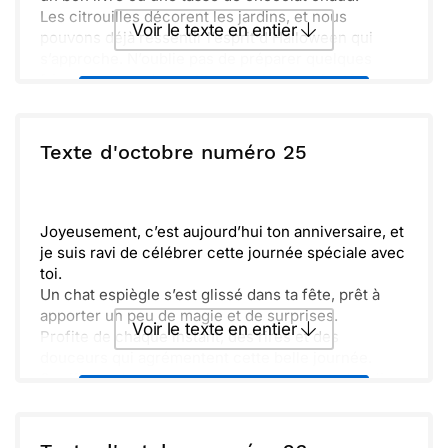
Les citrouilles décorent les jardins, et nous
Voir le texte en entier
pouvons déjà ressentir l’esprit d’Halloween qui
s’approche. N’oublie pas de préparer quelques
friandises pour les petites sorcières et fantômes.
Envoyer ce texte par La Poste
Hâte de partager des moments ensemble cette
saison. Faisons de cet octobre un mois mémorable
plein de rires et de magie !
ou :
Texte d'octobre numéro 25
Copier
Recevoir par mail
Envoyer
Envoyer via Whatsapp
Joyeusement, c’est aujourd’hui ton anniversaire, et
je suis ravi de célébrer cette journée spéciale avec
toi.
Un chat espiègle s’est glissé dans ta fête, prêt à
apporter un peu de magie et de surprises.
Voir le texte en entier
Profite de chaque instant, des rires et des
douceurs qui agrémentent cette belle journée.
Souffle tes bougies en faisant un vœu, et n’oublie
Envoyer ce texte par La Poste
pas que le meilleur est à venir.
ou :
Copier
Recevoir par mail