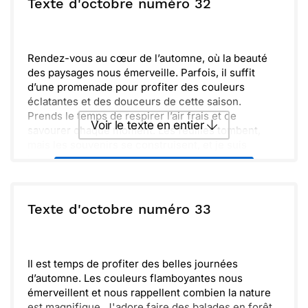
ou :
Texte d'octobre numéro 32
Copier
Recevoir par mail
Envoyer
Envoyer via Whatsapp
Rendez-vous au cœur de l’automne, où la beauté
des paysages nous émerveille. Parfois, il suffit
d’une promenade pour profiter des couleurs
éclatantes et des douceurs de cette saison.
Prends le temps de respirer l’air frais et de
Voir le texte en entier
savourer chaque moment. Les feuilles tombent,
mais les souvenirs se construisent, et je suis
heureux(se) de partager cette période avec toi.
Envoyer ce texte par La Poste
ou :
Texte d'octobre numéro 33
Copier
Recevoir par mail
Envoyer
Envoyer via Whatsapp
Il est temps de profiter des belles journées
d’automne. Les couleurs flamboyantes nous
émerveillent et nous rappellent combien la nature
est magnifique. J'adore faire des balades en forêt,