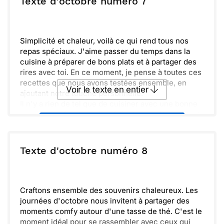
Texte d'octobre numéro 7
ce sont ces souvenirs qui resteront gravés. Crée
des moments inoubliables.
Envoyer
Envoyer via Whatsapp
Simplicité et chaleur, voilà ce qui rend tous nos
repas spéciaux. J'aime passer du temps dans la
cuisine à préparer de bons plats et à partager des
rires avec toi. En ce moment, je pense à toutes ces
recettes que nous avons testées ensemble, en
Voir le texte en entier
ajoutant notre touche personnelle.
Il n'y a rien de tel que de cuisiner avec une bonne
musique en fond. Les ingrédients se mélangent, et
Envoyer ce texte par La Poste
les saveurs s'éveillent. J'espère que nous
pourrons bientôt nous retrouver autour d'une belle
table.
ou :
Texte d'octobre numéro 8
Copier
Recevoir par mail
N'hésite pas à m'apporter tes idées de recettes,
j'adore essayer de nouvelles choses. Peut-être
Envoyer
Envoyer via Whatsapp
que cette fois, on pourrait même innover avec
quelques légumes d'hiver.
Craftons ensemble des souvenirs chaleureux. Les
L'amitié que nous avons se nourrit de ces moments
journées d'octobre nous invitent à partager des
partagés. Alors, prépare tes ustensiles, car notre
moments comfy autour d'une tasse de thé. C'est le
prochaine aventure culinaire approche !
moment idéal pour se rassembler avec ceux qui