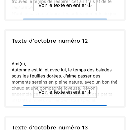
trouves le temps de respirer cet air frais et de te
Voir le texte en entier
ressourcer.
N’oublie pas de célébrer les petits moments de joie
de cette saison. Que ce mois d’octobre t’apporte
Envoyer ce texte par La Poste
chaleur et bonheur au quotidien. Prends soin de toi
et profite pleinement de cette ambiance paisible.
ou :
Texte d'octobre numéro 12
Copier
Recevoir par mail
Envoyer
Envoyer via Whatsapp
Ami(e),
Automne est là, et avec lui, le temps des balades
sous les feuilles dorées. J’aime passer ces
moments sereins en pleine nature, avec un bon thé
chaud et une compagnie joyeuse. Rêvons
Voir le texte en entier
ensemble des couleurs de la saison et des petits
instants simples qui rendent tout spécial.
Prends soin de toi et n’oublie pas d’admirer la
Envoyer ce texte par La Poste
beauté autour de nous. Les petits détails comptent
tant, surtout en cette période remplie de magie et
de douceur. Hâte de te revoir bientôt.
ou :
Texte d'octobre numéro 13
Copier
Recevoir par mail