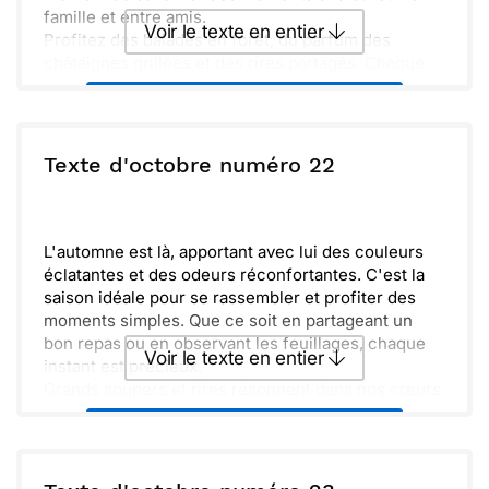
famille et entre amis.
Voir le texte en entier
Profitez des balades en forêt, du parfum des
châtaignes grillées et des rires partagés. Chaque
instant est une petite célébration de la nature qui
Envoyer ce texte par La Poste
nous entoure.
N'oubliez pas de prendre le temps de vous
recentrer, de respirer profondément et de vous
ou :
Texte d'octobre numéro 22
Copier
Recevoir par mail
émerveiller devant ce spectacle.
Chaleureusement, j'espère que cette saison
Envoyer
Envoyer via Whatsapp
remplira votre cœur de joie et de sérénité. À très
bientôt !
L'automne est là, apportant avec lui des couleurs
éclatantes et des odeurs réconfortantes. C'est la
saison idéale pour se rassembler et profiter des
moments simples. Que ce soit en partageant un
bon repas ou en observant les feuillages, chaque
Voir le texte en entier
instant est précieux.
Grands soupers et rires résonnent dans nos cœurs.
Prendre le temps de ralentir et d'apprécier ces
Envoyer ce texte par La Poste
petits plaisirs fait toute la différence. Les jours
raccourcissent, mais la chaleur de l'amitié
demeure.
ou :
Copier
Recevoir par mail