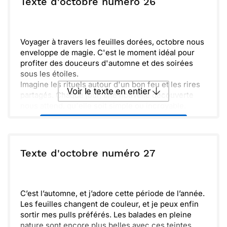
Texte d'octobre numéro 26
Envoyer
Envoyer via Whatsapp
Voyager à travers les feuilles dorées, octobre nous
enveloppe de magie. C'est le moment idéal pour
profiter des douceurs d'automne et des soirées
sous les étoiles.
Imagine les rituels autour d'un bon feu et les rires
Voir le texte en entier
partagés. Chaque jour, une nouvelle découverte
nous attend, qu'elle soit simple ou incroyable.
Viens profiter de cette saison pleine de surprises,
Envoyer ce texte par La Poste
avec un bon chocolat chaud à la main. Faisons
ensemble de merveilleux souvenirs et savourons
chaque instant.
ou :
Texte d'octobre numéro 27
Copier
Recevoir par mail
Envoyer
Envoyer via Whatsapp
C’est l’automne, et j’adore cette période de l’année.
Les feuilles changent de couleur, et je peux enfin
sortir mes pulls préférés. Les balades en pleine
nature sont encore plus belles avec ces teintes