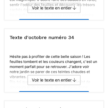
sentir l'odeur des feuilles et découvrir les trésors
Voir le texte en entier
cachés de cette saison.
Réchauffe-toi avec une douce boisson et admire
les citrouilles qui décorent les jardins. C'est
Envoyer ce texte par La Poste
l'occasion parfaite pour se retrouver autour de
bons repas et partager des moments agréables.
Hâte de te voir bientôt et de célébrer ensemble les
ou :
Texte d'octobre numéro 34
Copier
Recevoir par mail
joies de l’automne.
Envoyer
Envoyer via Whatsapp
Hésite pas à profiter de cette belle saison ! Les
feuilles tombent et les couleurs changent, c'est un
moment parfait pour se retrouver. J'adore voir
notre jardin se parer de ces teintes chaudes et
vibrantes.
Voir le texte en entier
Dis-toi que chaque automne apporte son lot de
douceurs et de surprises. Que dirais-tu d’une
balade en forêt ensemble bientôt ' N’oublions pas
Envoyer ce texte par La Poste
de ramasser quelques feuilles et marrons pour nos
décorations. Prends soin de toi et profite bien de
ces instants chaleureux.