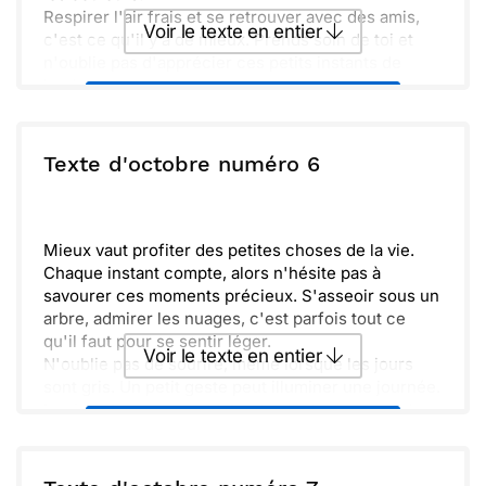
Respirer l'air frais et se retrouver avec des amis,
Voir le texte en entier
c'est ce qu'il y a de mieux. Prends soin de toi et
n'oublie pas d'apprécier ces petits instants de
bonheur.
Envoyer ce texte par La Poste
ou :
Texte d'octobre numéro 6
Copier
Recevoir par mail
Envoyer
Envoyer via Whatsapp
Mieux vaut profiter des petites choses de la vie.
Chaque instant compte, alors n'hésite pas à
savourer ces moments précieux. S'asseoir sous un
arbre, admirer les nuages, c'est parfois tout ce
qu'il faut pour se sentir léger.
Voir le texte en entier
N'oublie pas de sourire, même lorsque les jours
sont gris. Un petit geste peut illuminer une journée.
La vie est comme un fil, tissée de douceurs et de
Envoyer ce texte par La Poste
surprises.
Alors, prends le temps d'apprécier ce qui
t'entoure. Les rires d'amis, les câlins d'un proche,
ou :
Copier
Recevoir par mail