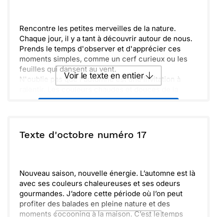
et à très vite !
Envoyer
Envoyer via Whatsapp
Rencontre les petites merveilles de la nature.
Chaque jour, il y a tant à découvrir autour de nous.
Prends le temps d'observer et d'apprécier ces
moments simples, comme un cerf curieux ou les
feuilles qui dansent au vent.
Voir le texte en entier
N'oublie pas que l'automne est une invitation à
ralentir. Les couleurs chaudes et douces de la
saison nous rappellent la beauté de la vie. Profites-
Envoyer ce texte par La Poste
en, respire profondément et savoure chaque
instant.
Viens partager ces instants avec moi. Ensemble,
ou :
Texte d'octobre numéro 17
Copier
Recevoir par mail
nous pouvons redécouvrir la magie qui nous
entoure et nous émerveiller des trésors cachés,
Envoyer
Envoyer via Whatsapp
même en plein cœur de la ville.
Nouveau saison, nouvelle énergie. L’automne est là
avec ses couleurs chaleureuses et ses odeurs
gourmandes. J’adore cette période où l’on peut
profiter des balades en pleine nature et des
moments cocooning à la maison. C’est le temps