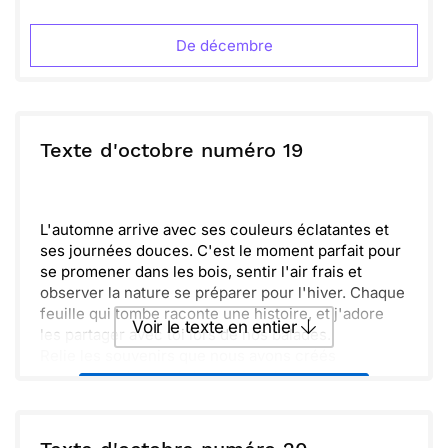
humaine et d’amour. À bientôt pour de nouvelles
Envoyer
Envoyer via Whatsapp
aventures!
De décembre
Texte d'octobre numéro 19
L'automne arrive avec ses couleurs éclatantes et
ses journées douces. C'est le moment parfait pour
se promener dans les bois, sentir l'air frais et
observer la nature se préparer pour l'hiver. Chaque
feuille qui tombe raconte une histoire, et j'adore
Voir le texte en entier
les partager avec toi lors de nos balades.
Relie les souvenirs que nous avons créés
ensemble, chaque éclat de rire résonne comme
Envoyer ce texte par La Poste
une mélodie. J'espère que nous continuerons à
savourer chaque instant de cette belle saison, à
explorer de nouveaux chemins et à découvrir de
ou :
Copier
Recevoir par mail