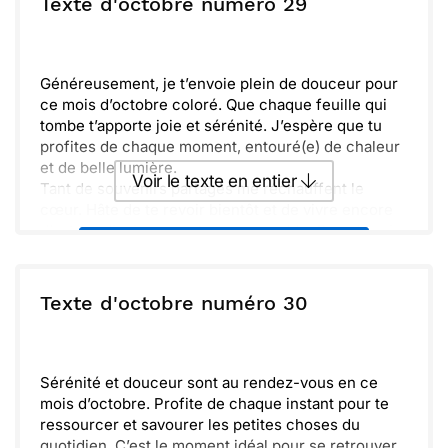
ou :
Texte d'octobre numéro 29
Copier
Recevoir par mail
de douceur.
N'oublions pas d'apprécier les petites choses,
Envoyer
Envoyer via Whatsapp
comme regarder les citrouilles qui décorent notre
maison. Chaque détail contribue à cette jolie
Généreusement, je t’envoie plein de douceur pour
saison.
ce mois d’octobre coloré. Que chaque feuille qui
Vivement le weekend, où nous pourrons profiter de
tombe t’apporte joie et sérénité. J’espère que tu
balades en pleine nature et admirer les
profites de chaque moment, entouré(e) de chaleur
magnifiques couleurs. Cela nous rappelle tout le
et de belle lumière.
Voir le texte en entier
bonheur que nous apporte cette période de
Tant de souvenirs partagés me réchauffent le
l'année.
cœur. Hâte de te revoir bientôt et de vivre encore
Merci d'être là et de partager ces instants si
d’extraordinaires aventures ensemble. Prends soin
amusants !
Envoyer ce texte par La Poste
de toi et savoure ces instants magiques.
ou :
Texte d'octobre numéro 30
Copier
Recevoir par mail
Envoyer
Envoyer via Whatsapp
Sérénité et douceur sont au rendez-vous en ce
mois d’octobre. Profite de chaque instant pour te
ressourcer et savourer les petites choses du
quotidien. C’est le moment idéal pour se retrouver