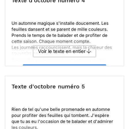
Texte d'octobre numéro 4
N'oublie pas de prendre soin de toi. Je suis
impatient de te revoir pour partager un bon
Envoyer
Envoyer via Whatsapp
chocolat chaud et discuter de tout ce qui se passe.
À très bientôt !
Un automne magique s'installe doucement. Les
feuilles dansent et se parent de mille couleurs.
Prends le temps de te balader et de profiter de
cette saison. Chaque moment compte.
Les journées raccourcissent, mais la chaleur des
Voir le texte en entier
souvenirs nous réchauffe.
Rassemble-toi avec ceux que tu aimes et crée
encore plus de souvenirs précieux.
Envoyer ce texte par La Poste
ou :
Texte d'octobre numéro 5
Copier
Recevoir par mail
Envoyer
Envoyer via Whatsapp
Rien de tel qu'une belle promenade en automne
pour profiter des feuilles qui tombent. J'espère
que tu as eu l'occasion de te balader et d'admirer
les couleurs.