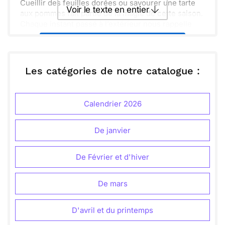
Cueillir des feuilles dorées ou savourer une tarte
Voir le texte en entier
aux pommes fait partie de la magie de cette saison.
Chaque instant passé à l’extérieur nous rappelle
combien la nature est généreuse.
Envoyer ce texte par La Poste
J'espère que tu sauras apprécier ces petits
moments. Faisons de cet automne un chapitre plein
de souvenirs chaleureux !
ou :
Les catégories de notre catalogue :
Copier
Recevoir par mail
Envoyer
Envoyer via Whatsapp
Calendrier 2026
De janvier
De Février et d'hiver
De mars
D'avril et du printemps