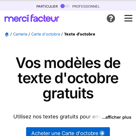
particulier
professionnel
🏠
/
Carterie
/
Carte d'octobre
/
Texte d'octobre
Vos modèles de
texte d'octobre
gratuits
Utilisez nos textes gratuits pour envoyer des
...afficher plus
messages d'octobre (ou d'autres messages de la
catégorie "
Carte d'octobre
") ou partagez ces
Acheter une Carte d'octobre