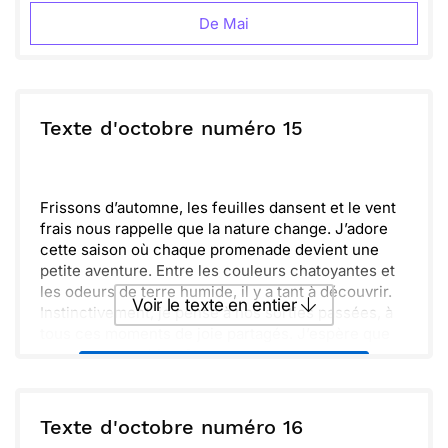
De Mai
Texte d'octobre numéro 15
Frissons d’automne, les feuilles dansent et le vent
frais nous rappelle que la nature change. J’adore
cette saison où chaque promenade devient une
petite aventure. Entre les couleurs chatoyantes et
les odeurs de terre humide, il y a tant à découvrir.
Voir le texte en entier
Instinctivement, je pense à nos sorties passées, à
tous ces moments de joie partagés. J’espère que
nous pourrons bientôt nous retrouver pour
Envoyer ce texte par La Poste
explorer ces merveilleuses forêts ensemble et
profiter d’un bon pique-nique.
Fais-moi signe quand tu es prêt. Je suis impatient
ou :
Texte d'octobre numéro 16
Copier
Recevoir par mail
de vivre de nouvelles souvenirs. Prends soin de toi