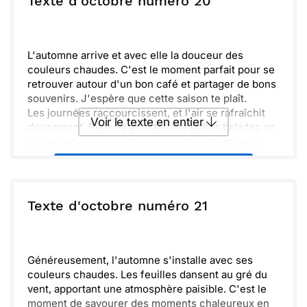
Texte d'octobre numéro 20
petites merveilles.
Laisse-les te surprendre, que cela soit une jolie
Envoyer
Envoyer via Whatsapp
feuille ou un petit écureuil. J'ai hâte de te retrouver
pour profiter ensemble de ces moments
L'automne arrive et avec elle la douceur des
réconfortants. Prends soin de toi et à très bientôt.
couleurs chaudes. C'est le moment parfait pour se
retrouver autour d'un bon café et partager de bons
souvenirs. J'espère que cette saison te plaît.
Les journées raccourcissent, et l'air se rafraîchit
Voir le texte en entier
doucement. Pense à profiter des belles balades en
pleine nature, où les feuilles se teintent et nous
émerveillent. Ça fait du bien de ralentir un peu.
Envoyer ce texte par La Poste
Hésite pas à me dire quand tu veux te retrouver.
J'ai hâte de passer du temps ensemble et de
savourer chaque instant. Prends soin de toi et
ou :
Texte d'octobre numéro 21
Copier
Recevoir par mail
profite des merveilles d'octobre.
Envoyer
Envoyer via Whatsapp
Généreusement, l'automne s'installe avec ses
couleurs chaudes. Les feuilles dansent au gré du
vent, apportant une atmosphère paisible. C'est le
moment de savourer des moments chaleureux en