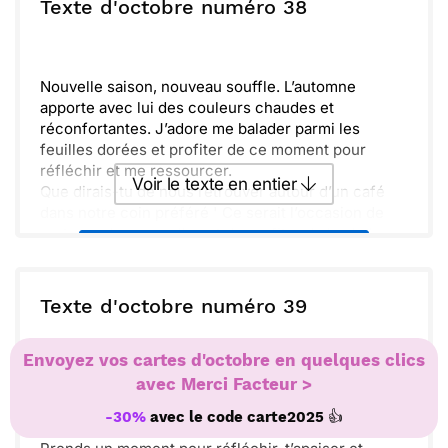
ou :
Texte d'octobre numéro 38
Copier
Recevoir par mail
bientôt pour de nouvelles aventures en plein air !
Envoyer
Envoyer via Whatsapp
Nouvelle saison, nouveau souffle. L’automne
apporte avec lui des couleurs chaudes et
réconfortantes. J’adore me balader parmi les
feuilles dorées et profiter de ce moment pour
réfléchir et me ressourcer.
Voir le texte en entier
Que dirais-tu de nous retrouver autour d’un café
dans notre coin préféré ' Ce serait l’occasion de
partager des nouvelles et de profiter de la chaleur
Envoyer ce texte par La Poste
de l’amitié. Ces instants sont précieux et j’en ai
vraiment besoin.
Bientôt, les jours deviendront plus courts, mais je
ou :
Texte d'octobre numéro 39
Copier
Recevoir par mail
suis sûr que nous saurons rendre chaque moment
lumineux. Prenons le temps de savourer cette belle
Envoyer
Envoyer via Whatsapp
Envoyez vos cartes d'octobre en quelques clics
saison et d’en faire des souvenirs précieux.
avec Merci Facteur >
Magie de l’automne, les feuilles dansent dans le
vent. Profite de chaque instant et savoure les
👍
-30%
avec le code
carte2025
petites choses.