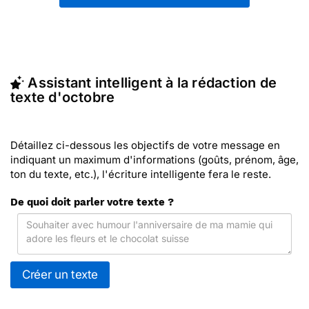
modèles de textes sur vos réseaux sociaux.
En quelques clics, récupérez le texte d'octobre qui
vous convient, ou envoyez ce texte personnalisé
par La Poste avec Merci Facteur (c'est rapide et
pas cher). Merci Facteur vous propose 69 modèles
Assistant intelligent à la rédaction de
imprimés de d'octobre à envoyer avec le texte de
texte d'octobre
votre choix.
Détaillez ci-dessous les objectifs de votre message en
indiquant un maximum d'informations (goûts, prénom, âge,
ton du texte, etc.), l'écriture intelligente fera le reste.
De quoi doit parler votre texte ?
Créer un texte