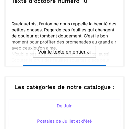
Texte d'octobre numéro 10
merveilles. Que chaque jour d'octobre soit rempli
de douceur et de lumière !
Envoyer
Envoyer via Whatsapp
Quelquefois, l’automne nous rappelle la beauté des
petites choses. Regarde ces feuilles qui changent
de couleur et tombent doucement. C’est le bon
moment pour profiter des promenades au grand air
avec ceux qu’on aime.
Voir le texte en entier
N’oublie pas de prendre du temps pour toi aussi.
Écouter le bruit des feuilles sous tes pieds peut
être apaisant. Crée de nouveaux souvenirs tout en
Envoyer ce texte par La Poste
savourant chaque instant.
Utilise cette saison pour te recentrer et faire le
plein d’énergie. Les soirées plus fraîches sont
ou :
Les catégories de notre catalogue :
Copier
Recevoir par mail
parfaites pour partager des rires autour d’un bon
feu. Que ce mois d’octobre soit rempli de chaleur
Envoyer
Envoyer via Whatsapp
et de joie.
De Juin
Postales de Juillet et d'été