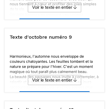
nous tiennent à cœur et profiter des joies simples
Voir le texte en entier
de la vie.
Gardons toujours en mémoire ces instants
précieux, car ils nourrissent nos âmes. Chaque
Envoyer ce texte par La Poste
sourire et chaque éclat de rire ajoutent une belle
couleur à notre quotidien. Ensemble, célébrons la
douceur de cette saison.
ou :
Texte d'octobre numéro 9
Copier
Recevoir par mail
Envoyer
Envoyer via Whatsapp
Harmonieux, l'automne nous enveloppe de
couleurs chatoyantes. Les feuilles tombent et la
nature se prépare pour l'hiver. C'est un moment
magique où tout paraît plus calmement beau.
La beauté des paysages nous invite à contempler, à
Voir le texte en entier
ralentir et à apprécier chaque instant. Les jours
raccourcissent, mais cela rend nos soirées plus
douillettes. Pensons aux rires partagés autour d'un
Envoyer ce texte par La Poste
bon repas.
Généreusement, la saison nous offre ses fruits à
récolter. Prends le temps d'apprécier ces petites
ou :
Copier
Recevoir par mail