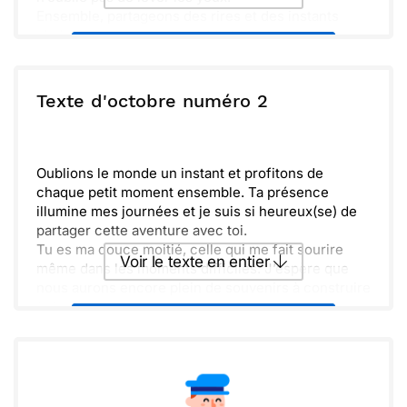
Ensemble, partageons des rires et des instants
chaleureux, même quand il fait froid.
Envoyer ce texte par La Poste
ou :
Texte d'octobre numéro 2
Copier
Recevoir par mail
Envoyer
Envoyer via Whatsapp
Oublions le monde un instant et profitons de
chaque petit moment ensemble. Ta présence
illumine mes journées et je suis si heureux(se) de
partager cette aventure avec toi.
Tu es ma douce moitié, celle qui me fait sourire
Voir le texte en entier
même dans les moments difficiles. J’espère que
nous aurons encore plein de souvenirs à construire
à deux, main dans la main.
Envoyer ce texte par La Poste
ou :
Copier
Recevoir par mail