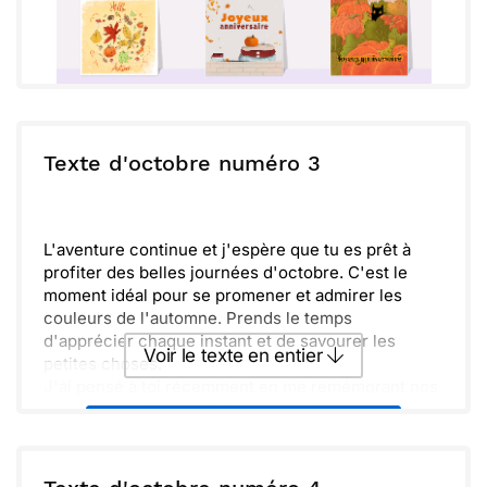
Texte d'octobre numéro 3
L'aventure continue et j'espère que tu es prêt à
profiter des belles journées d'octobre. C'est le
moment idéal pour se promener et admirer les
couleurs de l'automne. Prends le temps
d'apprécier chaque instant et de savourer les
Voir le texte en entier
petites choses.
J'ai pensé à toi récemment en me remémorant nos
quelques sorties en pleine nature. Je me rappelle
Envoyer ce texte par La Poste
de nos rires et des souvenirs que nous avons créés
ensemble. Ça me manque de partager ces
moments.
ou :
Copier
Recevoir par mail