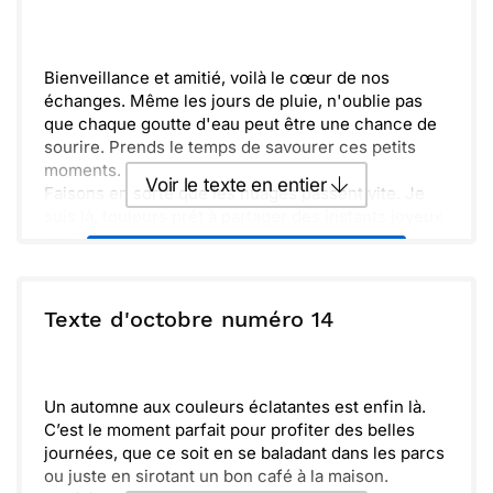
Envoyer
Envoyer via Whatsapp
Bienveillance et amitié, voilà le cœur de nos
échanges. Même les jours de pluie, n'oublie pas
que chaque goutte d'eau peut être une chance de
sourire. Prends le temps de savourer ces petits
moments.
Voir le texte en entier
Faisons en sorte que les nuages passent vite. Je
suis là, toujours prêt à partager des instants joyeux
et réconfortants. Lorsque le soleil revient, nous
Envoyer ce texte par La Poste
pourrons célébrer ensemble chaque rayon de
lumière.
ou :
Texte d'octobre numéro 14
Copier
Recevoir par mail
Envoyer
Envoyer via Whatsapp
Un automne aux couleurs éclatantes est enfin là.
C’est le moment parfait pour profiter des belles
journées, que ce soit en se baladant dans les parcs
ou juste en sirotant un bon café à la maison.