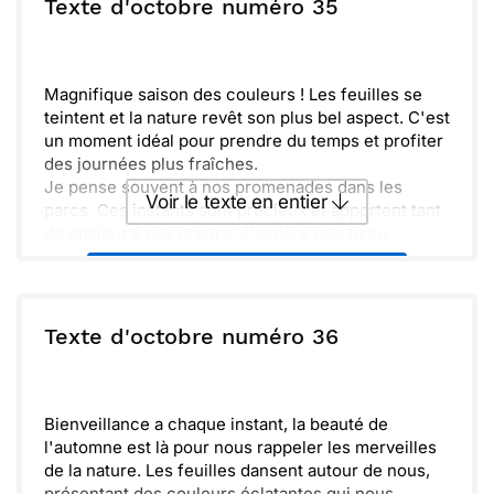
ou :
Texte d'octobre numéro 35
Copier
Recevoir par mail
Envoyer
Envoyer via Whatsapp
Magnifique saison des couleurs ! Les feuilles se
teintent et la nature revêt son plus bel aspect. C'est
un moment idéal pour prendre du temps et profiter
des journées plus fraîches.
Je pense souvent à nos promenades dans les
Voir le texte en entier
parcs. Ces instants sont précieux et apportent tant
de chaleur à nos cœurs. J'espère que tu en
profites aussi et que tu trouves du temps pour te
Envoyer ce texte par La Poste
ressourcer.
Un bon livre, une tasse de thé, et un plaid, c'est
tout ce qu'il faut pour apprécier ces journées.
ou :
Texte d'octobre numéro 36
Copier
Recevoir par mail
Passe un bon mois d'octobre et n'oublie pas de
m'envoyer des nouvelles ! Take care.
Envoyer
Envoyer via Whatsapp
Bienveillance a chaque instant, la beauté de
l'automne est là pour nous rappeler les merveilles
de la nature. Les feuilles dansent autour de nous,
présentant des couleurs éclatantes qui nous