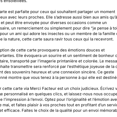
s ensoleillées.
arte est parfaite pour ceux qui souhaitent partager un moment
eux avec leurs proches. Elle s’adresse aussi bien aux amis qu’à
, et peut être envoyée pour diverses occasions comme un
saire, un remerciement ou simplement pour dire “je pense à to
 pour un ami qui adore les insectes ou un membre de la famille 
e la nature, cette carte saura ravir tous ceux qui la recevront.
ption de cette carte provoquera des émotions douces et
rtantes. Elle évoquera un sourire et un sentiment de bonheur 
taire, transporté par l’imagerie printanière et colorée. Le mess
uhaite transmettre sera renforcé par l’esthétique joyeuse de la c
nt des souvenirs heureux et une connexion sincère. Ce geste
onné montre que vous tenez à la personne à qui elle est destiné
 cette carte via Merci Facteur est un choix judicieux. Écrivez 
 personnalisé en quelques clics, et laissez-nous nous occup
de l’impression à l’envoi. Optez pour l’originalité et l’émotion av
e mai, et faites plaisir à vos proches tout en profitant d’un servi
et efficace. Faites le choix de la qualité pour un envoi mémorab