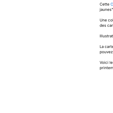
Cette
C
jaunes"
Une col
des car
Illustra
La cart
pouvez 
Voici l
printem