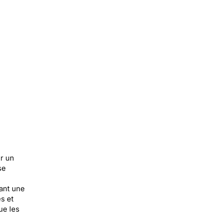
r un
se
ant une
s et
ue les