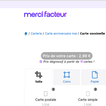
🏠
/
Carterie
/
Carte anniversaire mai
/
Carte coccinelle
Prix de votre carte :
2,99
€
Prix dégressif à partir de
11
cartes !
Coins
Papier
Taille
Carte postale
Carte simple
1,00€
1,99€