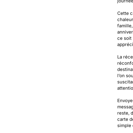
journée
Cette c
chaleur
famille
anniver
ce soit
appréci
La réce
réconfo
destina
l’on so
suscita
attenti
Envoyer
message
reste, 
carte d
simple 