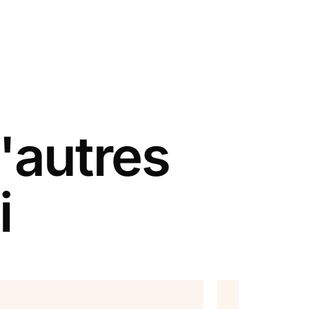
'autres
i