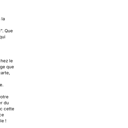
 la
i”. Que
qui
chez le
age que
arte,
e.
votre
er du
ec cette
ce
le !