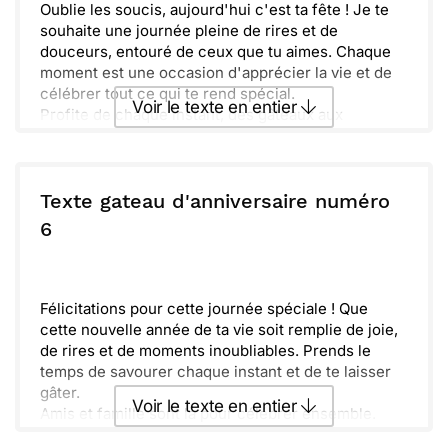
Oublie les soucis, aujourd'hui c'est ta fête ! Je te
souhaite une journée pleine de rires et de
douceurs, entouré de ceux que tu aimes. Chaque
moment est une occasion d'apprécier la vie et de
célébrer tout ce qui te rend spécial.
Voir le texte en entier
Profite de chaque instant, des gâteaux aux
surprises. Que cette nouvelle année t'apporte des
rêves réalisés et des souvenirs inoubliables.
Envoyer ce texte par La Poste
N'hésite pas à souffler toutes tes bougies, elles
sont là pour se transformer en vœux.
Texte gateau d'anniversaire numéro
Amuse-toi bien, et n'oublie pas que chaque jour
ou :
6
Copier
Recevoir par mail
mérite d'être célébré. Joyeux anniversaire ! Que la
joie t'accompagne tout au long de l'année. Amical.
Envoyer
Envoyer via Whatsapp
Félicitations pour cette journée spéciale ! Que
cette nouvelle année de ta vie soit remplie de joie,
de rires et de moments inoubliables. Prends le
temps de savourer chaque instant et de te laisser
gâter.
Voir le texte en entier
Amis et famille sont là pour célébrer ensemble.
N'oublie pas d'exprimer tes souhaits et de faire un