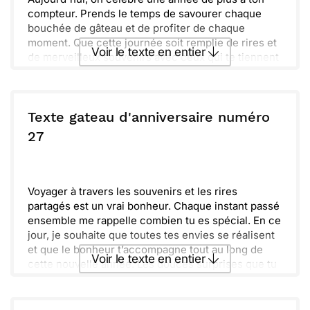
compteur. Prends le temps de savourer chaque
bouchée de gâteau et de profiter de chaque
moment. Que cette journée soit remplie de rires et
Voir le texte en entier
de merveilleux souvenirs avec ceux qui te tiennent
à cœur.
Imagine toutes les belles surprises qui t'attendent.
Envoyer ce texte par La Poste
Que des sourires, de la joie et un peu de magie
pour envelopper cette journée spéciale. Je te
Texte gateau d'anniversaire numéro
souhaite plein de bonheur et des instants
ou :
27
Copier
Recevoir par mail
inoubliables.
Quoi qu'il arrive, n'oublie pas que tu es entouré par
Envoyer
Envoyer via Whatsapp
des gens qui t'aiment. J'espère que tu trouveras un
instant pour te détendre et apprécier ces petits
Voyager à travers les souvenirs et les rires
moments précieux. Alors, lève ton verre pour une
partagés est un vrai bonheur. Chaque instant passé
nouvelle année pleine d'aventures !
ensemble me rappelle combien tu es spécial. En ce
jour, je souhaite que toutes tes envies se réalisent
et que le bonheur t’accompagne tout au long de
Voir le texte en entier
cette nouvelle année. Les douces surprises que tu
as préparées ne feront que renforcer cette
journée.
Envoyer ce texte par La Poste
Chacun de tes rêves mérite d’être célébré.