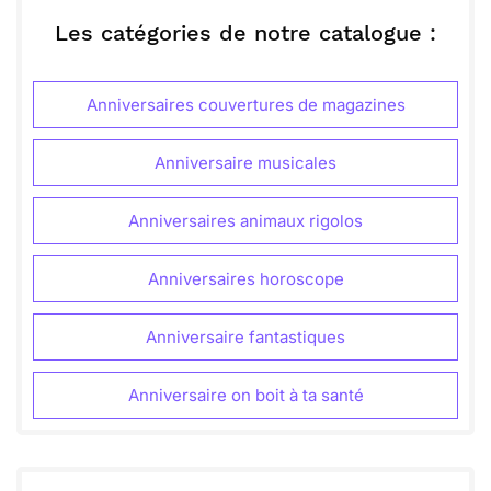
Envoyer ce texte par La Poste
Laisse-toi porter par la magie de cette fête et fais
des vœux qui te tiennent à cœur !
Les catégories de notre catalogue :
ou :
Copier
Recevoir par mail
Anniversaires couvertures de magazines
Envoyer
Envoyer via Whatsapp
Anniversaire musicales
Anniversaires animaux rigolos
Anniversaires horoscope
Anniversaire fantastiques
Anniversaire on boit à ta santé