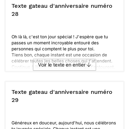
Continue d’éblouir ceux qui t’entourent avec ta joie
Texte gateau d'anniversaire numéro
de vivre. Que cette année soit remplie de succès et
ou :
28
Copier
Recevoir par mail
de sérénité, et que chaque moment soit à savourer.
Joyeux anniversaire !
Envoyer
Envoyer via Whatsapp
Oh là là, c'est ton jour spécial ! J'espère que tu
passes un moment incroyable entouré des
personnes qui comptent le plus pour toi.
Tiens bon, chaque instant est une occasion de
célébrer toutes les belles choses qui t'attendent.
Voir le texte en entier
Continue à illuminer la vie de ceux qui t'entourent.
Aujourd'hui, mange beaucoup de gâteau et n'oublie
pas de faire un vœu ! Que cette année t'apporte
Envoyer ce texte par La Poste
joie, bonheur et de grandes surprises. Profite bien
de ta journée !
Texte gateau d'anniversaire numéro
ou :
29
Copier
Recevoir par mail
Envoyer
Envoyer via Whatsapp
Généreux en douceur, aujourd'hui, nous célébrons
ta journée spéciale. Chaque instant est une