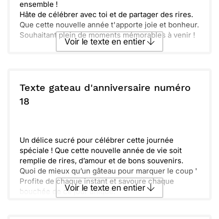
ensemble !
Hâte de célébrer avec toi et de partager des rires.
Que cette nouvelle année t'apporte joie et bonheur.
Souhaitant plein de moments mémorables à venir !
Voir le texte en entier
Envoyer ce texte par La Poste
Texte gateau d'anniversaire numéro
ou :
18
Copier
Recevoir par mail
Envoyer
Envoyer via Whatsapp
Un délice sucré pour célébrer cette journée
spéciale ! Que cette nouvelle année de vie soit
remplie de rires, d’amour et de bons souvenirs.
Quoi de mieux qu’un gâteau pour marquer le coup '
Profite de chaque instant et savoure chaque
Voir le texte en entier
bouchée de ce jour unique.
J’espère que tu recevras plein de surprises et
d’affection de ceux qui t’entourent.