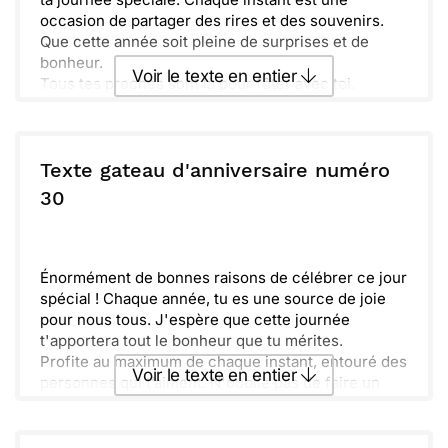
occasion de partager des rires et des souvenirs.
Que cette année soit pleine de surprises et de
bonheur.
Voir le texte en entier
Tous tes proches sont là pour fêter avec toi.
Ensemble, nous créons des moments inoubliables.
N'oublie pas de profiter de chaque bouchée de
Envoyer ce texte par La Poste
gâteau et de chaque sourire.
Sache que tu es entouré d'amour et d'affection.
Texte gateau d'anniversaire numéro
Les surprises ne s'arrêtent jamais lorsqu'on est
ou :
30
Copier
Recevoir par mail
entouré de ceux qui tiennent à nous.
Continue d'éclairer nos vies avec ta joie. Joyeux
Envoyer
Envoyer via Whatsapp
anniversaire et que cette journée soit à la hauteur
de toutes tes attentes.
Énormément de bonnes raisons de célébrer ce jour
spécial ! Chaque année, tu es une source de joie
pour nous tous. J'espère que cette journée
t'apportera tout le bonheur que tu mérites.
Profite au maximum de chaque instant, entouré des
Voir le texte en entier
personnes qui t’aiment. N'oublie pas de faire un
vœu en soufflant tes bougies ! Isole-toi un moment
pour apprécier cette belle année qui commence.
Envoyer ce texte par La Poste