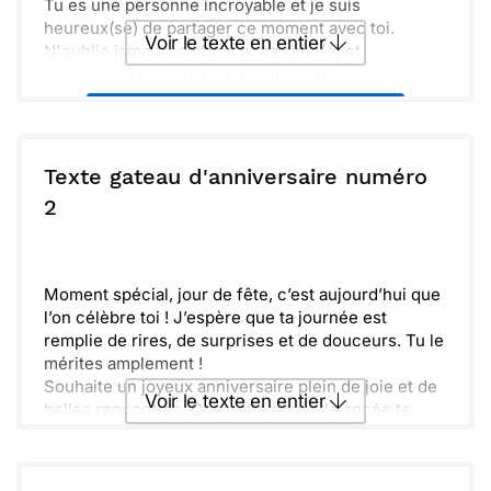
Tu es une personne incroyable et je suis
heureux(se) de partager ce moment avec toi.
Voir le texte en entier
N'oublie jamais combien tu es aimé(e) et
apprécié(e) par ceux qui t'entourent.
Hâte de fêter cela ensemble avec gâteau et bonne
Envoyer ce texte par La Poste
humeur. Que chaque bougie sur ton gâteau illumine
un souhait qui viendra se réaliser. Profite à fond de
chaque instant et sache que je suis là pour te
ou :
Texte gateau d'anniversaire numéro
Copier
Recevoir par mail
soutenir. Bon anniversaire et que la fête commence
2
!
Envoyer
Envoyer via Whatsapp
Moment spécial, jour de fête, c’est aujourd’hui que
l’on célèbre toi ! J’espère que ta journée est
remplie de rires, de surprises et de douceurs. Tu le
mérites amplement !
Souhaite un joyeux anniversaire plein de joie et de
Voir le texte en entier
belles rencontres. Que cette nouvelle année te
réserve encore plus de moments inoubliables et
d’aventures à partager.
Envoyer ce texte par La Poste
Merci d’être qui tu es, toujours présent et inspirant.