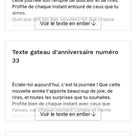
cette journée soit remplie de douceur et de rires.
Profite de chaque instant entouré de ceux que tu
aimes.
Quel que soit ton âge, souviens-toi que chaque
Voir le texte en entier
année compte. Les souvenirs que tu crées
aujourd'hui seront précieux demain.
Vole avec joie et partage ton bonheur avec tous.
Envoyer ce texte par La Poste
N'hésite pas à savourer chaque part de gâteau et
chaque éclat de rire.
Texte gateau d'anniversaire numéro
Souhaits de bonheur et de succès t'accompagnent.
ou :
33
Copier
Recevoir par mail
Que cette nouvelle année soit pleine de surprises
et de moments inoubliables. Bon anniversaire !
Envoyer
Envoyer via Whatsapp
Éclate-toi aujourd'hui, c'est ta journée ! Que cette
nouvelle année t'apporte beaucoup de joie, de
rires, et toutes les surprises que tu souhaites.
Profite bien de chaque instant avec ceux que
t’aimes, car chaque moment compte et mérite
Voir le texte en entier
d'être célébré.
Reçois toute la chaleur de mes vœux et n’oublie
pas que tu es entouré(e) de personnes qui tiennent
Envoyer ce texte par La Poste
à toi. On fera tout pour rendre ce jour mémorable et