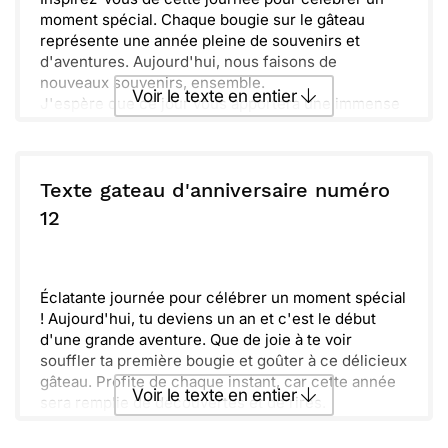
moment spécial. Chaque bougie sur le gâteau
représente une année pleine de souvenirs et
d'aventures. Aujourd'hui, nous faisons de
nouveaux souvenirs, ensemble.
Voir le texte en entier
J'espère que ce jour vous apportera une immense
joie et que vous vous sentirez entouré de l'amour
de ceux qui vous tiennent à cœur. Profitez de
Envoyer ce texte par La Poste
chaque instant et n'oubliez pas de faire un vœu
avant de souffler les bougies.
Texte gateau d'anniversaire numéro
Dites oui à l'aventure et laissez-vous porter par
ou :
12
Copier
Recevoir par mail
cette ambiance festive. Que cette nouvelle année
soit remplie de surprises, de rires et de moments
Envoyer
Envoyer via Whatsapp
inoubliables. Bon anniversaire !
Éclatante journée pour célébrer un moment spécial
! Aujourd'hui, tu deviens un an et c'est le début
d'une grande aventure. Que de joie à te voir
souffler ta première bougie et goûter à ce délicieux
gâteau. Profite de chaque instant, car cette année
Voir le texte en entier
sera remplie de découvertes et de rires.
Dans ce joli voyage, continue d'émerveiller ceux
qui t'entourent. Chaque sourire apporte un