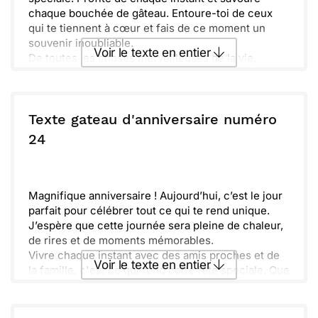
chaque bouchée de gâteau. Entoure-toi de ceux
qui te tiennent à cœur et fais de ce moment un
souvenir inoubliable.
Voir le texte en entier
De toutes les choses merveilleuses de la vie,
l’amitié est celle qui brille le plus. Veux-tu qu’on
fête ça ensemble ' Je suis là pour partager ce
Envoyer ce texte par La Poste
moment précieux. Que cette nouvelle année
t’apporte joie et succès !
Texte gateau d'anniversaire numéro
ou :
24
Copier
Recevoir par mail
Envoyer
Envoyer via Whatsapp
Magnifique anniversaire ! Aujourd’hui, c’est le jour
parfait pour célébrer tout ce qui te rend unique.
J’espère que cette journée sera pleine de chaleur,
de rires et de moments mémorables.
Vivre chaque instant avec des amis proches et de
Voir le texte en entier
la famille, c'est ce qui rend cette fête spéciale. Que
chaque gâteau soit délicieux et que chaque cadeau
soit une surprise bienvenue.
Envoyer ce texte par La Poste
Hâte de partager de merveilleux souvenirs