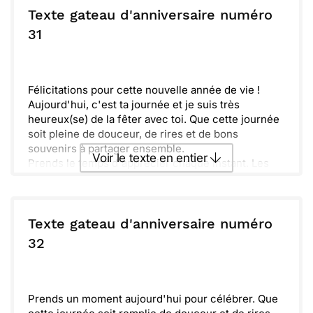
Texte gateau d'anniversaire numéro
ou :
31
Copier
Recevoir par mail
Envoyer
Envoyer via Whatsapp
Félicitations pour cette nouvelle année de vie !
Aujourd'hui, c'est ta journée et je suis très
heureux(se) de la fêter avec toi. Que cette journée
soit pleine de douceur, de rires et de bons
souvenirs à partager ensemble.
Voir le texte en entier
Prends le temps d'apprécier chaque instant. Les
gâteaux, les amis, et l'amour qui t'entoure
contribueront à rendre ce moment unique. N'oublie
Envoyer ce texte par La Poste
pas de faire un vœu en soufflant tes bougies, car
chaque souhait compte.
Texte gateau d'anniversaire numéro
Rappelle-toi que tu es important(e) pour nous tous.
ou :
32
Copier
Recevoir par mail
J'espère que cette année t'apportera tout ce que
tu désires et bien plus encore. Profite bien de ta
Envoyer
Envoyer via Whatsapp
journée !
Prends un moment aujourd'hui pour célébrer. Que