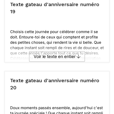
Texte gateau d'anniversaire numéro
19
Choisis cette journée pour célébrer comme il se
doit. Entoure-toi de ceux qui comptent et profite
des petites choses, qui rendent la vie si belle. Que
chaque instant soit rempli de rires et de douceur, et
que cette année t'apporte tout ce que tu désires.
Voir le texte en entier
Célébrons le moment ensemble ! Que l'inspiration
soit au rendez-vous et que tes rêves prennent vie.
Souviens-toi, chaque jour est une nouvelle chance
Envoyer ce texte par La Poste
de briller et d'aimer. Profite de ta journée, elle
t'appartient !
Texte gateau d'anniversaire numéro
ou :
20
Copier
Recevoir par mail
Envoyer
Envoyer via Whatsapp
Doux moments passés ensemble, aujourd'hui c'est
ta journée spéciale ! Que chaque instant soit rempli