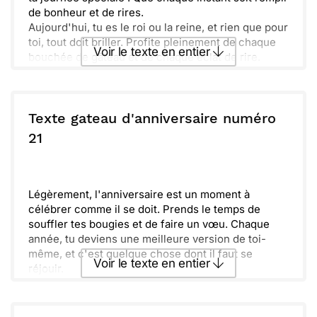
de bonheur et de rires.
Aujourd'hui, tu es le roi ou la reine, et rien que pour
toi, tout doit briller. Profite pleinement de chaque
Voir le texte en entier
bouchée de gâteau et de chaque éclat de rire.
Chères souvenirs, de magnifiques moments à
venir, n'oublie jamais de rêver. Qu’on célèbre cette
Envoyer ce texte par La Poste
année avec éclat et que la fête commence !
Texte gateau d'anniversaire numéro
ou :
21
Copier
Recevoir par mail
Envoyer
Envoyer via Whatsapp
Légèrement, l'anniversaire est un moment à
célébrer comme il se doit. Prends le temps de
souffler tes bougies et de faire un vœu. Chaque
année, tu deviens une meilleure version de toi-
même, et c'est quelque chose dont il faut se
Voir le texte en entier
réjouir.
Durant cette journée spéciale, entoure-toi de ceux
qui te tiennent à cœur. Les rires, les souvenirs
Envoyer ce texte par La Poste
partagés et les douceurs ont une importance