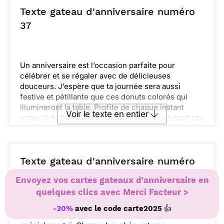
allons déguster !
Texte gateau d'anniversaire numéro
Des rires, des chants et beaucoup d’amour sont au
ou :
37
Copier
Recevoir par mail
programme. N'oublie pas de faire un vœu avant de
souffler tes bougies !
Envoyer
Envoyer via Whatsapp
Profite de ce moment unique et savoure chaque
minute. Bienvenue dans cette nouvelle année
Un anniversaire est l’occasion parfaite pour
pleine de promesses.
célébrer et se régaler avec de délicieuses
douceurs. J’espère que ta journée sera aussi
festive et pétillante que ces donuts colorés qui
illumineront la table. Profite de chaque instant
Voir le texte en entier
entouré de ta famille et de tes amis, car ce sont ces
moments qui comptent vraiment.
Laisse-toi tenter par toutes ces saveurs sucrées et
Envoyer ce texte par La Poste
n’oublie pas de faire un vœu avant de souffler tes
bougies. Que cette année te réserve des surprises
Texte gateau d'anniversaire numéro
incroyables et autant de joie que les toppings sur
ou :
38
Copier
Recevoir par mail
Envoyez vos cartes gateaux d'anniversaire en
ces douceurs. Un moment de pur bonheur t’attend,
savoure-le pleinement !
quelques clics avec Merci Facteur >
Envoyer
Envoyer via Whatsapp
👍
-30%
avec le code
carte2025
Irrésistible, ton anniversaire mérite un gâteau aussi