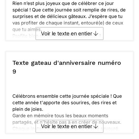
Rien n’est plus joyeux que de célébrer ce jour
spécial ! Que cette journée soit remplie de rires, de
surprises et de délicieux gâteaux. J’espère que tu
vas profiter de chaque instant, entouré(e) de ceux
que tu aimes.
Voir le texte en entier
Profite bien de ce moment unique, car il
t’appartient entièrement. Avec chaque bougie
soufflée, souhaite un rêve. Il ne fait aucun doute
Envoyer ce texte par La Poste
que cette nouvelle année de ta vie sera pleine de
belles découvertes et de moments inoubliables.
Texte gateau d'anniversaire numéro
Hâte de partager de nouvelles aventures avec toi !
ou :
9
Copier
Recevoir par mail
Envoyer
Envoyer via Whatsapp
Célébrons ensemble cette journée spéciale ! Que
cette année t'apporte des sourires, des rires et
plein de joies.
Garde en mémoire tous les beaux moments
partagés, et n'hésite pas à en créer de nouveaux.
Voir le texte en entier
Chaque instant compte et mérite d'être savouré.
Ensemble, faisons de cette fête un souvenir