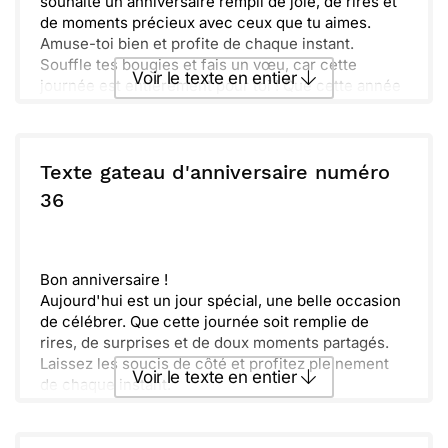
souhaite un anniversaire rempli de joie, de rires et
de moments précieux avec ceux que tu aimes.
Amuse-toi bien et profite de chaque instant.
Souffle tes bougies et fais un vœu, car cette
Voir le texte en entier
journée est entièrement pour toi ! Que cette année
soit superbe !
Envoyer ce texte par La Poste
Texte gateau d'anniversaire numéro
ou :
36
Copier
Recevoir par mail
Envoyer
Envoyer via Whatsapp
Bon anniversaire !
Aujourd'hui est un jour spécial, une belle occasion
de célébrer. Que cette journée soit remplie de
rires, de surprises et de doux moments partagés.
Laissez les soucis de côté et profitez pleinement
Voir le texte en entier
de chaque instant.
Célébrons comme il se doit avec des amis et de la
famille. Les bons souvenirs se créent ensemble.
Envoyer ce texte par La Poste
Que ta vie soit aussi sucrée que le gâteau que nous