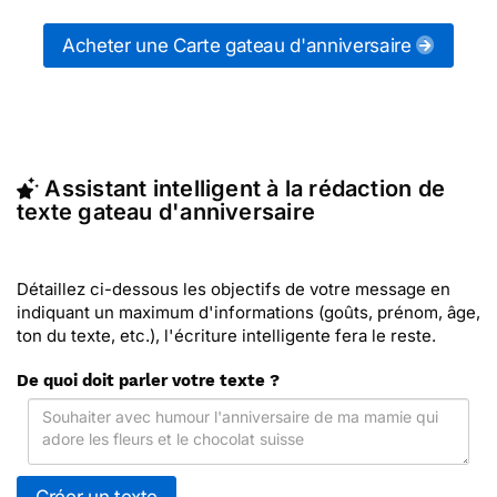
messages gateaux d'anniversaire (ou d'autres
messages de la catégorie "
Souhaiter un
Acheter une Carte gateau d'anniversaire
anniversaire
") ou partagez ces modèles de textes
sur vos réseaux sociaux.
En quelques clics, récupérez le texte gateau
d'anniversaire qui vous convient, ou envoyez ce
texte personnalisé par La Poste avec Merci Facteur
Assistant intelligent à la rédaction de
(c'est rapide et pas cher). Merci Facteur vous
texte gateau d'anniversaire
propose 44 modèles imprimés de gateaux
d'anniversaire à envoyer avec le texte de votre
choix.
Détaillez ci-dessous les objectifs de votre message en
indiquant un maximum d'informations (goûts, prénom, âge,
ton du texte, etc.), l'écriture intelligente fera le reste.
De quoi doit parler votre texte ?