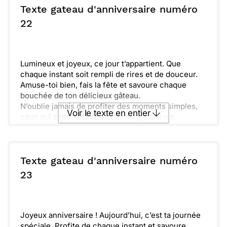
particulière. Amuse-toi, éclate-toi, et fais en sorte
Texte gateau d'anniversaire numéro
que cette journée reste inoubliable.
ou :
22
Copier
Recevoir par mail
Fais de cette nouvelle année une aventure
incroyable. Ne laisse personne t’arrêter et poursuis
Envoyer
Envoyer via Whatsapp
tes rêves avec passion. Souviens-toi, le meilleur
est à venir, et aujourd'hui est le premier pas vers
Lumineux et joyeux, ce jour t’appartient. Que
de nouvelles expériences.
chaque instant soit rempli de rires et de douceur.
Amuse-toi bien, fais la fête et savoure chaque
bouchée de ton délicieux gâteau.
N’oublie jamais de profiter des moments simples,
Voir le texte en entier
ceux qui apportent une vraie magie à la vie.
Sache que tu es entouré de personnes qui t’aiment
et qui célébreront toujours ton bonheur.
Envoyer ce texte par La Poste
Texte gateau d'anniversaire numéro
ou :
23
Copier
Recevoir par mail
Envoyer
Envoyer via Whatsapp
Joyeux anniversaire ! Aujourd’hui, c’est ta journée
spéciale. Profite de chaque instant et savoure