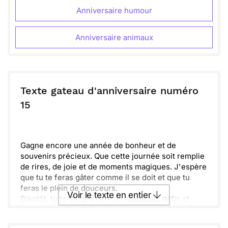
Anniversaire humour
Anniversaire animaux
Texte gateau d'anniversaire numéro
15
Gagne encore une année de bonheur et de
souvenirs précieux. Que cette journée soit remplie
de rires, de joie et de moments magiques. J'espère
que tu te feras gâter comme il se doit et que tu
feras le plein de douceurs.
Voir le texte en entier
Bientôt, tu te diriges vers de nouveaux défis et
aventures. N'oublie pas de profiter de chaque
instant et de rester fidèle à toi-même. Souviens-toi