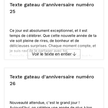
ensemble. Souviens-toi, cette année est une
Texte gateau d'anniversaire numéro
nouvelle page, prête à être écrite. Que ce chapitre
ou :
25
Copier
Recevoir par mail
soit rempli de joie et de réussite !
Envoyer
Envoyer via Whatsapp
Ce jour est absolument exceptionnel, et il est
temps de célébrer. Que cette nouvelle année de ta
vie soit pleine de rires, de bonheur et de
délicieuses surprises. Chaque moment compte, et
je suis ravi de le partager avec toi.
Voir le texte en entier
Rappelle-toi que tu es vraiment unique et que tu
apportes tant de joie autour de toi. Profite de
chaque instant, entoure-toi de ceux qui te sont
Envoyer ce texte par La Poste
chers et savoure ce gâteau sans modération.
Heureux anniversaire !
Texte gateau d'anniversaire numéro
ou :
26
Copier
Recevoir par mail
Envoyer
Envoyer via Whatsapp
Nouveauté attendue, c'est le grand jour !
Aujourd'hui, on célèbre une année de plus à ton