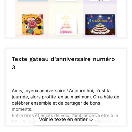
Texte gateau d'anniversaire numéro
3
Amis, joyeux anniversaire ! Aujourd’hui, c’est ta
journée, alors profite-en au maximum. On a hâte de
célébrer ensemble et de partager de bons
moments.
Entre rires et éclats de voix, l’ambiance va être à la
Voir le texte en entier
fête. Prépare-toi à déguster un gâteau délicieux et
à recevoir plein de surprises.