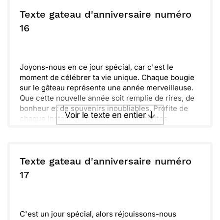
Envoyer ce texte par La Poste
que les moments exceptionnels méritent d'être
célébrés. Alors, éteins tes bougies et fais un vœu
Texte gateau d'anniversaire numéro
rempli de rêves et d'espoir !
ou :
16
Copier
Recevoir par mail
Envoyer
Envoyer via Whatsapp
Joyons-nous en ce jour spécial, car c'est le
moment de célébrer ta vie unique. Chaque bougie
sur le gâteau représente une année merveilleuse.
Que cette nouvelle année soit remplie de rires, de
bonheur et de souvenirs inoubliables. Profite de
Voir le texte en entier
chaque instant qui passe, car tu le mérites
vraiment.
Fêtons ensemble avec enthousiasme cette belle
Envoyer ce texte par La Poste
journée. Souhaite-toi le meilleur, car l'avenir
s'annonce radieux. Que tous tes rêves deviennent
Texte gateau d'anniversaire numéro
réalité et que la joie te suive partout. Souviens-toi,
ou :
17
Copier
Recevoir par mail
le plus important est d'être entouré de ceux que tu
aimes. Très bon anniversaire !
Envoyer
Envoyer via Whatsapp
C'est un jour spécial, alors réjouissons-nous