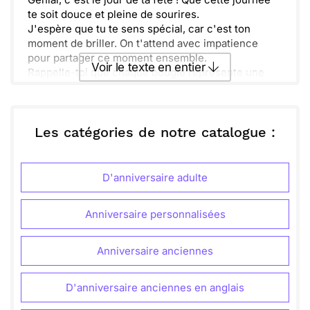
te soit douce et pleine de sourires.
J'espère que tu te sens spécial, car c'est ton
moment de briller. On t'attend avec impatience
pour partager ce moment ensemble.
Voir le texte en entier
Rappelle-toi que chaque bougie représente une
belle année vécue. Sourire et joie sont les maîtres
mots de cette célébration.
Envoyer ce texte par La Poste
Déguste chaque bouchée de ton gâteau avec le
cœur léger. Savoure cette journée, elle est à toi !
Les catégories de notre catalogue :
ou :
Copier
Recevoir par mail
D'anniversaire adulte
Envoyer
Envoyer via Whatsapp
Anniversaire personnalisées
Anniversaire anciennes
D'anniversaire anciennes en anglais