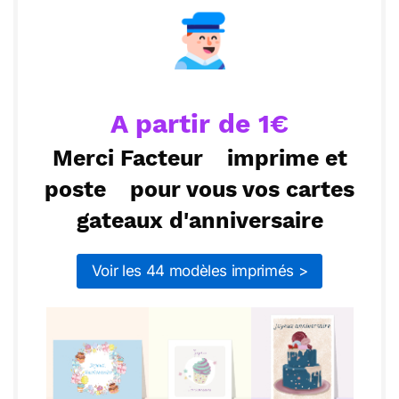
Je suis heureux(se) de te compter parmi mes
proches et j’ai hâte de fêter ensemble cette belle
ou :
Copier
Recevoir par mail
journée. Profite bien de chaque instant !
Envoyer
Envoyer via Whatsapp
A partir de 1€
Merci Facteur
imprime et
poste
pour vous vos cartes
gateaux d'anniversaire
Voir les 44 modèles imprimés >