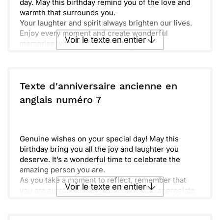
day. May this birthday remind you of the love and
warmth that surrounds you.
Your laughter and spirit always brighten our lives.
Enjoy every moment and create wonderful
Voir le texte en entier
memories with friends and family.
Amidst the celebration, take a moment to reflect on
the amazing journey ahead. Cheers to you and the
Envoyer ce texte par La Poste
adventures that await!
Texte d'anniversaire ancienne en
ou :
anglais numéro 7
Copier
Recevoir par mail
Envoyer
Envoyer via Whatsapp
Genuine wishes on your special day! May this
birthday bring you all the joy and laughter you
deserve. It’s a wonderful time to celebrate the
amazing person you are.
As you take a moment to reflect, remember that
Voir le texte en entier
you are surrounded by loved ones who appreciate
and cherish you. Your positivity and kindness are
truly admirable.
Envoyer ce texte par La Poste