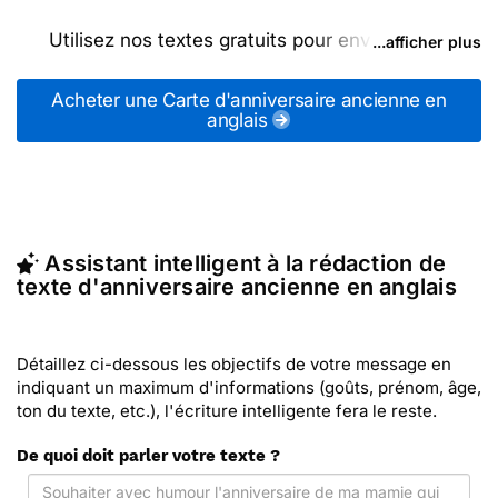
Utilisez nos textes gratuits pour envoyer des
...afficher plus
messages d'anniversaire anciennes en anglais (ou
d'autres messages de la catégorie "
Souhaiter un
Acheter une Carte d'anniversaire ancienne en
anniversaire
") ou partagez ces modèles de textes
anglais
sur vos réseaux sociaux.
En quelques clics, récupérez le texte d'anniversaire
ancienne en anglais qui vous convient, ou envoyez
ce texte personnalisé par La Poste avec Merci
Facteur (c'est rapide et pas cher). Merci Facteur
Assistant intelligent à la rédaction de
vous propose 14 modèles imprimés de
texte d'anniversaire ancienne en anglais
d'anniversaire anciennes en anglais à envoyer
avec le texte de votre choix.
Détaillez ci-dessous les objectifs de votre message en
indiquant un maximum d'informations (goûts, prénom, âge,
ton du texte, etc.), l'écriture intelligente fera le reste.
De quoi doit parler votre texte ?