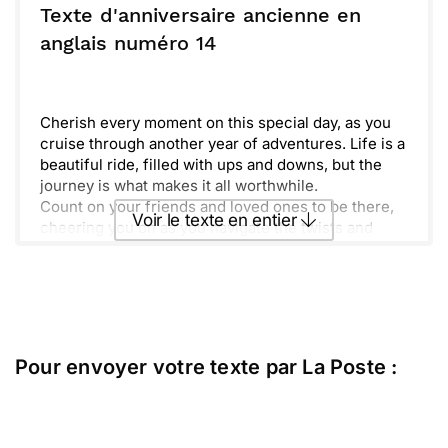
Here's to laughter, love, and all the adventures
Texte d'anniversaire ancienne en
ahead. Enjoy your day to the fullest!
ou :
anglais numéro 14
Copier
Recevoir par mail
Envoyer
Envoyer via Whatsapp
Cherish every moment on this special day, as you
cruise through another year of adventures. Life is a
beautiful ride, filled with ups and downs, but the
journey is what makes it all worthwhile.
Count on your friends and loved ones to be there,
Voir le texte en entier
cheering you on as you navigate the twists and
turns. Together, we create memories that last a
lifetime.
Envoyer ce texte par La Poste
May this birthday bring you joy, laughter, and
magical surprises. Here’s to the amazing
experiences that await you—let’s make this year
ou :
Copier
Recevoir par mail
unforgettable!
Pour envoyer votre texte par La Poste :
Envoyer
Envoyer via Whatsapp