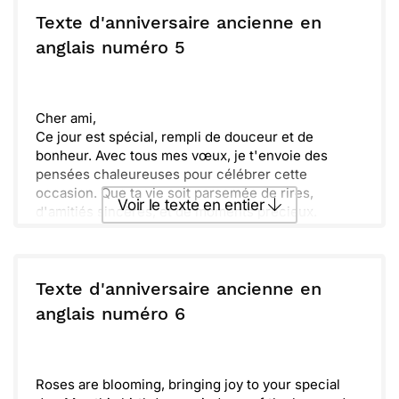
Remember, the best is yet to come!
Glad to share this day with you. Happy birthday, and
Texte d'anniversaire ancienne en
here’s to many more wonderful memories together!
ou :
anglais numéro 5
Copier
Recevoir par mail
Envoyer
Envoyer via Whatsapp
Cher ami,
Ce jour est spécial, rempli de douceur et de
bonheur. Avec tous mes vœux, je t'envoie des
pensées chaleureuses pour célébrer cette
occasion. Que ta vie soit parsemée de rires,
Voir le texte en entier
d'amitiés sincères, et de moments précieux.
Chaque instant est une chance d'apprendre et de
grandir, alors profite de chaque seconde.
Envoyer ce texte par La Poste
J'espère que ta journée sera belle et que les
surprises sont au rendez-vous. Entoure-toi de ceux
Texte d'anniversaire ancienne en
que tu aimes, car ils sont la clé de ton bonheur.
ou :
anglais numéro 6
Copier
Recevoir par mail
Soyons prêts à créer encore plus de souvenirs
ensemble cette année.
Envoyer
Envoyer via Whatsapp
Roses are blooming, bringing joy to your special