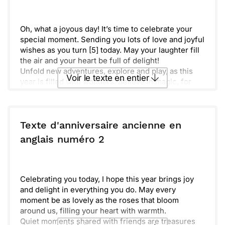
Oh, what a joyous day! It’s time to celebrate your
special moment. Sending you lots of love and joyful
wishes as you turn [5] today. May your laughter fill
the air and your heart be full of delight!
Unfold new adventures, explore and play, as this
Voir le texte en entier
year is filled with wonders. Believe in magic, for
every dream is a stepping stone towards your
vibrant future. Happy Birthday, dear!
Envoyer ce texte par La Poste
Texte d'anniversaire ancienne en
ou :
anglais numéro 2
Copier
Recevoir par mail
Envoyer
Envoyer via Whatsapp
Celebrating you today, I hope this year brings joy
and delight in everything you do. May every
moment be as lovely as the roses that bloom
around us, filling your heart with warmth.
Quiet moments shared with friends are treasures