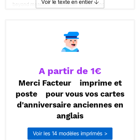
Voir le texte en entier
beyond measure. As laughter echoes and
memories create a beautiful tapestry, may you find
serenity and happiness in each day ahead. Shine
Envoyer ce texte par La Poste
brightly, dear one!
ou :
Copier
Recevoir par mail
Envoyer
Envoyer via Whatsapp
A partir de 1€
Merci Facteur
imprime et
poste
pour vous vos cartes
d'anniversaire anciennes en
anglais
Voir les 14 modèles imprimés >