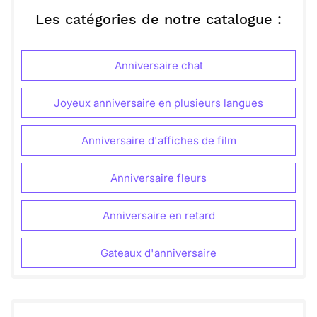
uplift everyone. Your kindness and love shine
through everything you do.
Les catégories de notre catalogue :
Finally, let's create wonderful memories together
ou :
Copier
Recevoir par mail
that will last a lifetime. Enjoy every moment, and
have a fantastic birthday celebration!
Anniversaire chat
Envoyer
Envoyer via Whatsapp
Joyeux anniversaire en plusieurs langues
Anniversaire d'affiches de film
Anniversaire fleurs
Anniversaire en retard
Gateaux d'anniversaire