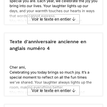
special you are. Each year, we celebrate the joy you
bring into our lives. Your laughter lights up our
days, and your warmth touches our hearts in ways
that words cannot express.
Voir le texte en entier
May this birthday be filled with excitement,
surrounded by those who love you. Embrace every
opportunity and adventure that comes your way. As
Envoyer ce texte par La Poste
the days unfold, remember that you have a world of
dreams waiting to be realized.
Texte d'anniversaire ancienne en
Endless possibilities are ahead of you, dear
ou :
anglais numéro 4
Copier
Recevoir par mail
[Daughter/Name]. Cherish today and every moment.
Happy Birthday! Enjoy every bit of your special day.
Envoyer
Envoyer via Whatsapp
Cher ami,
Celebrating you today brings so much joy. It’s a
special moment to reflect on all the fun times
we've shared. Your laughter always lights up the
room, making everything better.
Voir le texte en entier
May this year bring you new adventures and
cherished moments. I believe you will accomplish
great things as you continue to grow and explore.
Envoyer ce texte par La Poste