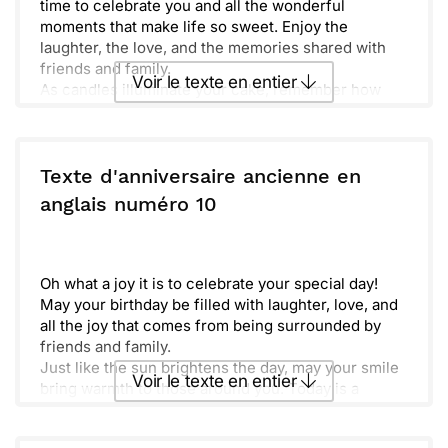
time to celebrate you and all the wonderful
moments that make life so sweet. Enjoy the
laughter, the love, and the memories shared with
friends and family.
Voir le texte en entier
As candles illuminate your cake, remember how
much you are cherished. Your unique spirit brings
happiness to everyone around you. Today is all
Envoyer ce texte par La Poste
about you, and you deserve every bit of joy this day
brings.
Texte d'anniversaire ancienne en
Cherish these moments, for they are truly precious.
ou :
anglais numéro 10
Copier
Recevoir par mail
May the year ahead be filled with endless
opportunities, adventures, and dreams coming true.
Envoyer
Envoyer via Whatsapp
Always look forward with hope and excitement, and
know you are loved deeply.
Oh what a joy it is to celebrate your special day!
May your birthday be filled with laughter, love, and
all the joy that comes from being surrounded by
friends and family.
Just like the sun brightens the day, may your smile
Voir le texte en entier
bring warmth to those around you. Today is a
reminder of how special you truly are to all of us.
With each passing year, you continue to inspire and
Envoyer ce texte par La Poste