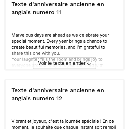
Texte d'anniversaire ancienne en
anglais numéro 11
Marvelous days are ahead as we celebrate your
special moment. Every year brings a chance to
create beautiful memories, and I’m grateful to
share this one with you.
Your laughter fills the room and brings joy to
Voir le texte en entier
everyone around. May this year be filled with
excitement and delightful surprises that brighten
your days.
Envoyer ce texte par La Poste
Life is a journey, and your presence makes it much
more enjoyable. Keep shining and spreading your
Texte d'anniversaire ancienne en
happiness wherever you go.
ou :
anglais numéro 12
Copier
Recevoir par mail
Remember, you are truly unique, and this day
belongs to you. Here’s to many more adventures
Envoyer
Envoyer via Whatsapp
together in the coming year!
Vibrant et joyeux, c'est ta journée spéciale ! En ce
moment, je souhaite que chaque instant soit rempli