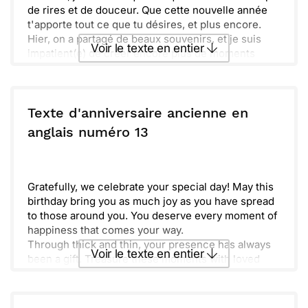
de rires et de douceur. Que cette nouvelle année
t'apporte tout ce que tu désires, et plus encore.
Hier, on a partagé de beaux souvenirs, et je suis
Voir le texte en entier
impatient(e) de créer encore plus de moments
ensemble. Ta bonne humeur et ton énergie
illuminent notre vie.
Envoyer ce texte par La Poste
Garde toujours cette belle lumière en toi. Profite de
chaque seconde, car tu le mérites vraiment.
Texte d'anniversaire ancienne en
Joyeux anniversaire, cher ami(e) !
ou :
anglais numéro 13
Copier
Recevoir par mail
Envoyer
Envoyer via Whatsapp
Gratefully, we celebrate your special day! May this
birthday bring you as much joy as you have spread
to those around you. You deserve every moment of
happiness that comes your way.
Through thick and thin, your presence has always
Voir le texte en entier
been a gift. Treasure these moments with loved
ones, and never forget how much you are
cherished.
Envoyer ce texte par La Poste
Nurturing friendships like ours makes life brighter.