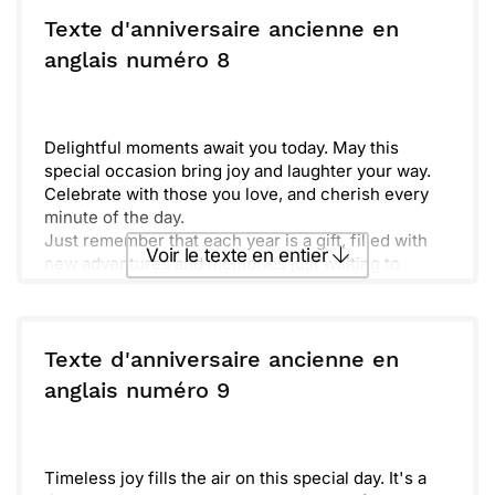
Make this day unforgettable, filled with great
moments and love. Embrace the adventures that
Texte d'anniversaire ancienne en
await you in the coming year. Happy Birthday once
ou :
anglais numéro 8
Copier
Recevoir par mail
again!
Envoyer
Envoyer via Whatsapp
Delightful moments await you today. May this
special occasion bring joy and laughter your way.
Celebrate with those you love, and cherish every
minute of the day.
Just remember that each year is a gift, filled with
Voir le texte en entier
new adventures and memories just waiting to
happen. Embrace the journey ahead, and let your
heart be light and free.
Envoyer ce texte par La Poste
Raise a glass to another year of happiness,
friendship, and all the good things life has to offer.
Texte d'anniversaire ancienne en
Here’s to many more birthdays filled with laughter
ou :
anglais numéro 9
Copier
Recevoir par mail
and love! Enjoy your day to the fullest!
Envoyer
Envoyer via Whatsapp
Timeless joy fills the air on this special day. It's a