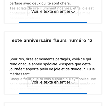
partagé avec ceux qui te sont chers.
Tes éclats de rire illuminent nos vies, et ta joie est
Voir le texte en entier
contagieuse. En ce jour spécial, je t’envoie mille
pensées positives.
Choisis de vivre pleinement cette nouvelle année
Envoyer ce texte par La Poste
qui s’ouvre à toi. Que chaque jour soit une aventure
à découvrir, remplie de surprises et de tendres
souvenirs.
ou :
Texte anniversaire fleurs numéro 12
Copier
Recevoir par mail
Envoyer
Envoyer via Whatsapp
Sourires, rires et moments partagés, voilà ce qui
rend chaque année spéciale. J’espère que cette
journée t'apporte plein de joie et de douceur. Tu le
mérites tant !
Chaque fleur que tu vois aujourd’hui symbolise une
Voir le texte en entier
belle pensée pour toi. Que cette nouvelle année de
ta vie soit remplie de belles surprises et de
nouvelles aventures.
Envoyer ce texte par La Poste
N’oublie pas de profiter de chaque instant, entouré
des gens qui te tiennent à cœur. Je suis ravi(e) de