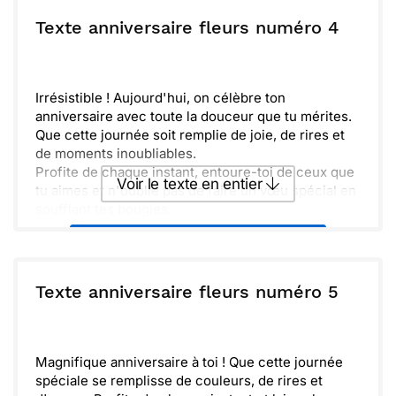
magnifiques souvenirs ensemble. Passe une
superbe journée !
ou :
Texte anniversaire fleurs numéro 4
Copier
Recevoir par mail
Envoyer
Envoyer via Whatsapp
Irrésistible ! Aujourd'hui, on célèbre ton
anniversaire avec toute la douceur que tu mérites.
Que cette journée soit remplie de joie, de rires et
de moments inoubliables.
Profite de chaque instant, entoure-toi de ceux que
Voir le texte en entier
tu aimes et n'oublie pas de faire un vœu spécial en
soufflant tes bougies.
Je t'envoie plein d'ondes positives et de tendres
Envoyer ce texte par La Poste
pensées. Joyeux anniversaire et que cette nouvelle
année de ta vie soit extraordinaire !
ou :
Texte anniversaire fleurs numéro 5
Copier
Recevoir par mail
Envoyer
Envoyer via Whatsapp
Magnifique anniversaire à toi ! Que cette journée
spéciale se remplisse de couleurs, de rires et