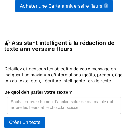
messages de la catégorie "
Souhaiter un
Acheter une Carte anniversaire fleurs
anniversaire
") ou partagez ces modèles de textes
sur vos réseaux sociaux.
En quelques clics, récupérez le texte anniversaire
fleurs qui vous convient, ou envoyez ce texte
personnalisé par La Poste avec Merci Facteur
Assistant intelligent à la rédaction de
(c'est rapide et pas cher). Merci Facteur vous
texte anniversaire fleurs
propose 103 modèles imprimés de anniversaire
fleurs à envoyer avec le texte de votre choix.
Détaillez ci-dessous les objectifs de votre message en
indiquant un maximum d'informations (goûts, prénom, âge,
ton du texte, etc.), l'écriture intelligente fera le reste.
De quoi doit parler votre texte ?
Créer un texte