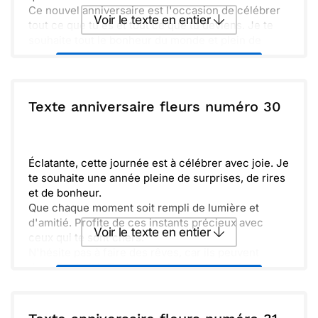
Ce nouvel anniversaire est l'occasion de célébrer
Voir le texte en entier
tout ce que tu es et tout ce que tu deviens. Je te
souhaite tout le bonheur du monde et plein de
nouveaux rêves à réaliser. Amuse-toi bien et sache
Envoyer ce texte par La Poste
que je suis là pour partager ces instants précieux
avec toi.
ou :
Texte anniversaire fleurs numéro 30
Copier
Recevoir par mail
Envoyer
Envoyer via Whatsapp
Éclatante, cette journée est à célébrer avec joie. Je
te souhaite une année pleine de surprises, de rires
et de bonheur.
Que chaque moment soit rempli de lumière et
d'amitié. Profite de ces instants précieux avec
Voir le texte en entier
ceux qui te sont chers.
N'hésite pas à faire des rêves, car ils peuvent
devenir réalité. Toujours présents, tes amis
Envoyer ce texte par La Poste
t'accompagnent dans cette aventure.
Joli anniversaire, en attendant de fêter ensemble
dans la bonne humeur. Que cette nouvelle année
ou :
Copier
Recevoir par mail