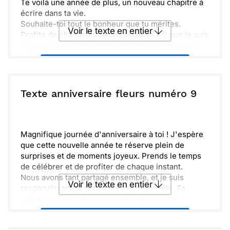
Te voilà une année de plus, un nouveau chapitre à
écrire dans ta vie.
Souhaite-toi tout le bonheur que tu mérites.
Voir le texte en entier
Profite de chaque instant et rappelle-toi que je suis
toujours là pour partager ces précieux souvenirs.
Envoyer ce texte par La Poste
ou :
Texte anniversaire fleurs numéro 9
Copier
Recevoir par mail
Envoyer
Envoyer via Whatsapp
Magnifique journée d'anniversaire à toi ! J'espère
que cette nouvelle année te réserve plein de
surprises et de moments joyeux. Prends le temps
de célébrer et de profiter de chaque instant.
Nous avons tant partagé ensemble, et je suis
Voir le texte en entier
reconnaissant(e) pour tous ces souvenirs. Ta
présence illumine nos vies, et c'est un vrai
bonheur de te connaître. N'oublie pas que tu es
Envoyer ce texte par La Poste
aimé(e) et soutenu(e).