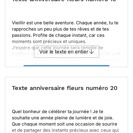
Vieillir est une belle aventure. Chaque année, tu te
rapproches un peu plus de tes rêves et de tes
passions. Profite de chaque instant, car ces
moments sont précieux et uniques.
J’espère que cette journée sera remplie de
Voir le texte en entier
bonheur et de rires. Entoure-toi de ceux qui te sont
chers et fais la fête comme il se doit. Tu le mérites
amplement.
Envoyer ce texte par La Poste
Joli gâteau, bons souvenirs et câlins, c'est tout ce
qu'il te faut aujourd'hui. Laisse l'amour et la joie
inonder ta vie. Joyeux anniversaire à toi, avec toute
ou :
Texte anniversaire fleurs numéro 20
Copier
Recevoir par mail
mon affection.
Envoyer
Envoyer via Whatsapp
Quel bonheur de célébrer ta journée ! Je te
souhaite une année pleine de lumière et de joie.
Que chaque moment soit une occasion de sourire
et de partager des instants précieux avec ceux qui