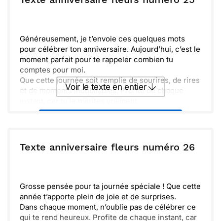
Envoyer
Envoyer via Whatsapp
Généreusement, je t’envoie ces quelques mots
pour célébrer ton anniversaire. Aujourd’hui, c’est le
moment parfait pour te rappeler combien tu
comptes pour moi.
Que cette journée soit remplie de sourires, de rires
Voir le texte en entier
et de moments inoubliables. Profite de chaque
instant, car tu le mérites vraiment.
Quand je pense à toi, je vois quelqu'un de spécial
Envoyer ce texte par La Poste
qui apporte tant de joie autour de lui. La vie est bien
plus belle grâce à ta présence.
Quoi que tu souhaites, j'espère que tous tes rêves
ou :
Texte anniversaire fleurs numéro 26
Copier
Recevoir par mail
se réaliseront cette année. Éclate-toi et fais-­toi
plaisir !
Envoyer
Envoyer via Whatsapp
Grosse pensée pour ta journée spéciale ! Que cette
année t’apporte plein de joie et de surprises.
Dans chaque moment, n’oublie pas de célébrer ce
qui te rend heureux. Profite de chaque instant, car