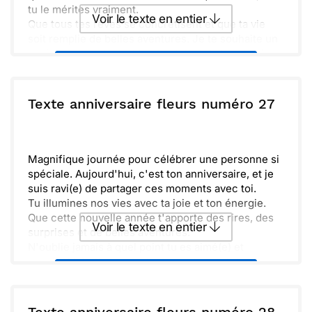
tu le mérites vraiment.
Voir le texte en entier
Que tous tes rêves se concrétisent et que ta vie
soit remplie de belles aventures. Je te souhaite un
anniversaire mémorable et éclatant de lumière !
Envoyer ce texte par La Poste
ou :
Texte anniversaire fleurs numéro 27
Copier
Recevoir par mail
Envoyer
Envoyer via Whatsapp
Magnifique journée pour célébrer une personne si
spéciale. Aujourd'hui, c'est ton anniversaire, et je
suis ravi(e) de partager ces moments avec toi.
Tu illumines nos vies avec ta joie et ton énergie.
Que cette nouvelle année t'apporte des rires, des
Voir le texte en entier
surprises et de belles aventures.
N'oublie jamais à quel point tu es aimé(e) et
apprécié(e). Chaque instant passé avec toi est un
Envoyer ce texte par La Poste
vrai cadeau.
Ensemble, faisons de cette journée un souvenir
inoubliable. Que tous tes rêves, même les plus
ou :
Copier
Recevoir par mail