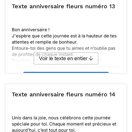
célébrer cette journée avec toi. Joyeux
ou :
Texte anniversaire fleurs numéro 13
Copier
Recevoir par mail
anniversaire !
Envoyer
Envoyer via Whatsapp
Bon anniversaire !
J'espère que cette journée est à la hauteur de tes
attentes et remplie de bonheur.
Entoure-toi des gens que tu aimes et n’oublie pas
de profiter de chaque instant.
Voir le texte en entier
Souviens-toi que cette nouvelle année qui
commence est pleine de promesses et d'aventures
à venir. Que tes rêves se réalisent et que chaque
Envoyer ce texte par La Poste
moment soit précieux.
ou :
Texte anniversaire fleurs numéro 14
Copier
Recevoir par mail
Envoyer
Envoyer via Whatsapp
Unis dans la joie, nous célébrons cette journée
spéciale pour toi. Chaque moment est précieux et
aujourd’hui, c’est tout pour toi.