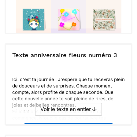
Texte anniversaire fleurs numéro 3
Ici, c'est ta journée ! J'espère que tu recevras plein
de douceurs et de surprises. Chaque moment
compte, alors profite de chaque seconde. Que
cette nouvelle année te soit pleine de rires, de
joies et de belles rencontres.
Voir le texte en entier
Félicitations pour un nouveau chapitre qui
commence. N'oublie pas de poursuivre tes
passions et de savourer les instants simples. Je
Envoyer ce texte par La Poste
suis là pour toi et j'ai hâte de vivre encore de