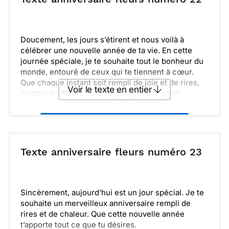
N'oublie pas de prendre un moment pour toi. Que
ce jour soit aussi magnifique que toi, et que chaque
Envoyer
Envoyer via Whatsapp
fleur qui t'entoure rappelle à quel point tu es
aimé(e) !
Doucement, les jours s’étirent et nous voilà à
célébrer une nouvelle année de ta vie. En cette
journée spéciale, je te souhaite tout le bonheur du
monde, entouré de ceux qui te tiennent à cœur.
Que chaque instant soit rempli de joie et de rires,
Voir le texte en entier
comme les fleurs qui éclosent sous le soleil.
Pense à tous les beaux souvenirs que nous avons
partagés. Ils embellissent notre histoire, et j'espère
Envoyer ce texte par La Poste
qu'il y en aura encore beaucoup d'autres. Profiter
de chaque minute est essentiel, et je suis
chanceux de vivre ces moments avec toi.
ou :
Texte anniversaire fleurs numéro 23
Copier
Recevoir par mail
Alors, l'aventure continue ! Savoure cette journée à
fond. Que cette année t'apporte des surprises
Envoyer
Envoyer via Whatsapp
merveilleuses et des rêves réalisés. Joyeux
anniversaire !
Sincèrement, aujourd’hui est un jour spécial. Je te
souhaite un merveilleux anniversaire rempli de
rires et de chaleur. Que cette nouvelle année
t’apporte tout ce que tu désires.