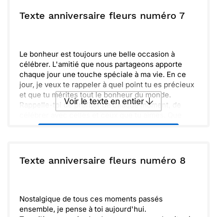
cette année te réserve des surprises et des
aventures exceptionnelles! Joyeux anniversaire!
ou :
Texte anniversaire fleurs numéro 7
Copier
Recevoir par mail
Envoyer
Envoyer via Whatsapp
Le bonheur est toujours une belle occasion à
célébrer. L'amitié que nous partageons apporte
chaque jour une touche spéciale à ma vie. En ce
jour, je veux te rappeler à quel point tu es précieux
et que tu mérites tout le bonheur du monde.
Voir le texte en entier
Rappelle-toi de profiter de chaque moment, de
célébrer avec celles et ceux que tu aimes. Que
cette nouvelle année de ta vie soit remplie de joie,
Envoyer ce texte par La Poste
de rires et de surprises agréables. Joyeux
anniversaire !
ou :
Texte anniversaire fleurs numéro 8
Copier
Recevoir par mail
Envoyer
Envoyer via Whatsapp
Nostalgique de tous ces moments passés
ensemble, je pense à toi aujourd'hui.