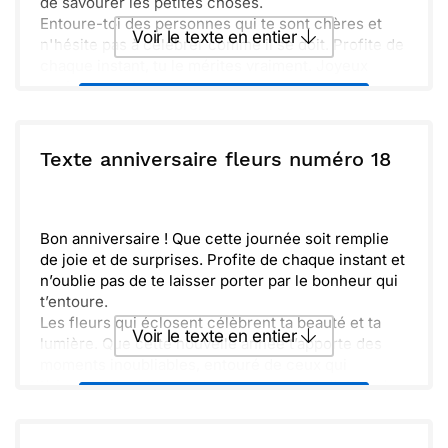
de savourer les petites choses.
Entoure-toi des personnes qui te sont chères et
Voir le texte en entier
n'hésite pas à célébrer comme il se doit. Profite de
chaque instant, tu le mérites vraiment. Joyeux
anniversaire !
Envoyer ce texte par La Poste
ou :
Texte anniversaire fleurs numéro 18
Copier
Recevoir par mail
Envoyer
Envoyer via Whatsapp
Bon anniversaire ! Que cette journée soit remplie
de joie et de surprises. Profite de chaque instant et
n’oublie pas de te laisser porter par le bonheur qui
t’entoure.
Les fleurs qui éclosent célèbrent ta beauté et ta
Voir le texte en entier
lumière. Que cette nouvelle année t’apporte des
moments inoubliables, entouré de ceux qui
t’aiment. N'oublie pas de rêver grand et d'atteindre
Envoyer ce texte par La Poste
tes objectifs.
Maintiens toujours cette étincelle qui te rend