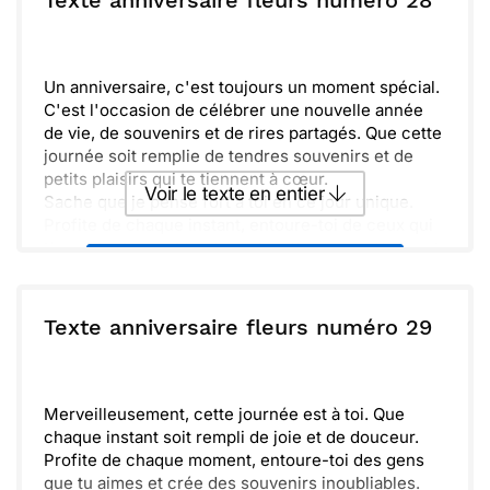
Texte anniversaire fleurs numéro 28
fous, se réalisent. Profite bien de chaque instant !
Envoyer
Envoyer via Whatsapp
Un anniversaire, c'est toujours un moment spécial.
C'est l'occasion de célébrer une nouvelle année
de vie, de souvenirs et de rires partagés. Que cette
journée soit remplie de tendres souvenirs et de
petits plaisirs qui te tiennent à cœur.
Voir le texte en entier
Sache que je pense fort à toi en ce jour unique.
Profite de chaque instant, entoure-toi de ceux qui
t’apportent joie et bonheur. Les fleurs qui décorent
Envoyer ce texte par La Poste
cette carte symbolisent toute la beauté que tu
apportes dans nos vies.
Je te souhaite tout le bonheur du monde. Que cette
ou :
Texte anniversaire fleurs numéro 29
Copier
Recevoir par mail
année soit pleine de surprises et d'aventures
enrichissantes. Je suis impatient de voir tout ce
Envoyer
Envoyer via Whatsapp
que l'avenir te réserve. Joyeux anniversaire !
Merveilleusement, cette journée est à toi. Que
chaque instant soit rempli de joie et de douceur.
Profite de chaque moment, entoure-toi des gens
que tu aimes et crée des souvenirs inoubliables.