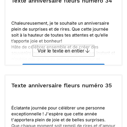
Texte anniversaire fleurs numéro 34
Que tes rêves deviennent réalité et que chaque
jour soit une aventure. Ensemble, célébrons cette
Envoyer
Envoyer via Whatsapp
belle occasion et préparons-nous à vivre de
nouveaux moments inoubliables, qui nous
Chaleureusement, je te souhaite un anniversaire
rapprochent encore davantage. Que cette journée
plein de surprises et de rires. Que cette journée
soit empreinte de chaleur et de joie.
soit à la hauteur de toutes tes attentes et qu’elle
t’apporte joie et bonheur!
Hâte de célébrer ensemble et de créer des
Voir le texte en entier
souvenirs inoubliables. Profite de chaque instant et
n’oublie pas que tu es entouré(e) d’amour et
d’amitié.
Envoyer ce texte par La Poste
ou :
Texte anniversaire fleurs numéro 35
Copier
Recevoir par mail
Envoyer
Envoyer via Whatsapp
Éclatante journée pour célébrer une personne
exceptionnelle ! J'espère que cette année
t'apportera plein de joie et de belles surprises.
Que chaque moment soit rempli de rires et d'amour