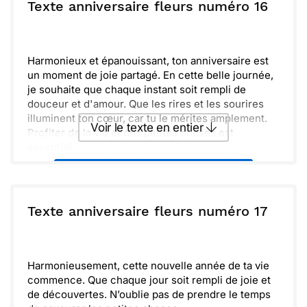
ou :
Texte anniversaire fleurs numéro 16
Copier
Recevoir par mail
moment spécial, car tu le mérites vraiment. Profite
bien de ta journée !
Envoyer
Envoyer via Whatsapp
Harmonieux et épanouissant, ton anniversaire est
un moment de joie partagé. En cette belle journée,
je souhaite que chaque instant soit rempli de
douceur et d'amour. Que les rires et les sourires
illuminent ton cœur, car tu le mérites amplement.
Voir le texte en entier
Profiter de la vie et des petites choses est
essentiel.
L'aventure continue, et je suis ravi(e) de faire partie
Envoyer ce texte par La Poste
de ton chemin. Que cette nouvelle année soit
pleine de belles surprises et de découvertes.
N’oublie jamais de croire en toi et de suivre tes
ou :
Texte anniversaire fleurs numéro 17
Copier
Recevoir par mail
rêves. Ensemble, célébrons les moments précieux
qui nous lient.
Envoyer
Envoyer via Whatsapp
Harmonieusement, cette nouvelle année de ta vie
commence. Que chaque jour soit rempli de joie et
de découvertes. N’oublie pas de prendre le temps