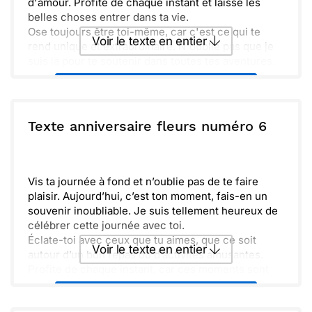
d'amour. Profite de chaque instant et laisse les
belles choses entrer dans ta vie.
Ose toujours être toi-même, car c'est ce qui te
Voir le texte en entier
rend unique et extraordinaire. N'oublie pas que je
suis là pour te soutenir dans toutes tes aventures.
Amuse-toi bien et savoure chaque moment !
Envoyer ce texte par La Poste
ou :
Texte anniversaire fleurs numéro 6
Copier
Recevoir par mail
Envoyer
Envoyer via Whatsapp
Vis ta journée à fond et n’oublie pas de te faire
plaisir. Aujourd’hui, c’est ton moment, fais-en un
souvenir inoubliable. Je suis tellement heureux de
célébrer cette journée avec toi.
Éclate-toi avec ceux que tu aimes, que ce soit
Voir le texte en entier
autour d’un bon repas ou d’activités amusantes.
Profite de chaque instant, car ces moments sont
précieux et remplis de joie.
Envoyer ce texte par La Poste
Amuse-toi bien et sache que je pense à toi. Que