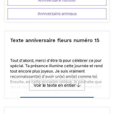
Anniversaire humour
Anniversaire animaux
Texte anniversaire fleurs numéro 15
Tout d'abord, merci d'être là pour célébrer ce jour
spécial. Ta présence illumine cette journée et rend
tout encore plus joyeux. Je suis vraiment
reconnaissant(e) d'avoir un(e) ami(e) comme toi.
Ensuite, en cette occasion unique, je souhaite que
Voir le texte en entier
tes rêves prennent vie et que chaque moment soit
rempli de bonheur. Que cette nouvelle année
t'apporte joie et révélations, et qu'elle soit pleine
Envoyer ce texte par La Poste
de surprises.
Enfin, n'oublie jamais de prendre le temps de
savourer chaque instant. Fais de chaque jour un