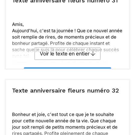
Texte anniversaire fleurs numéro 31
soit riche en découvertes.
Envoyer
Envoyer via Whatsapp
Amis,
Aujourd'hui, c'est ta journée ! Que ce nouvel année
soit remplie de rires, de moments précieux et de
bonheur partagé. Profite de chaque instant et
sache que je suis là pour célébrer chaque succès
Voir le texte en entier
avec toi.
Ensemble, continuons à créer des souvenirs
inoubliables. Sache que ta présence apporte
Envoyer ce texte par La Poste
beaucoup de joie dans ma vie. Je te souhaite tout
le meilleur pour l'année à venir. Joyeux
anniversaire !
ou :
Texte anniversaire fleurs numéro 32
Copier
Recevoir par mail
Envoyer
Envoyer via Whatsapp
Bonheur et joie, c'est tout ce que je te souhaite
pour cette nouvelle année de ta vie. Que chaque
jour soit rempli de petits moments précieux et de
rires partagés. Profite pleinement de chaque