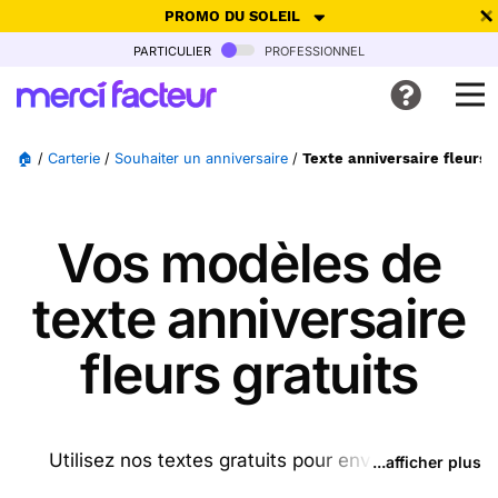
PROMO DU SOLEIL
particulier
professionnel
-30% de réduction avec le code
SUMMER26
pour envoyer des
cartes ensoleillées, jusqu'au 6 Août !
Envoyer des cartes
🏠
/
Carterie
/
Souhaiter un anniversaire
/
Texte anniversaire fleurs
Ne plus afficher
Vos modèles de
texte anniversaire
fleurs gratuits
Utilisez nos textes gratuits pour envoyer des
...afficher plus
messages anniversaire fleurs (ou d'autres