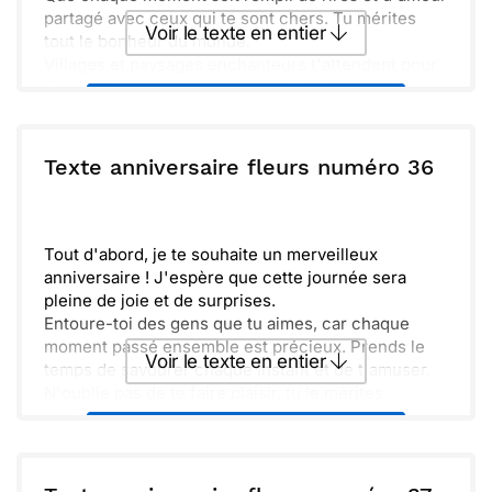
partagé avec ceux qui te sont chers. Tu mérites
Voir le texte en entier
tout le bonheur du monde.
Villages et paysages enchanteurs t'attendent pour
de nouvelles aventures à vivre. Profite bien de
Envoyer ce texte par La Poste
cette belle journée et fais-toi plaisir !
ou :
Texte anniversaire fleurs numéro 36
Copier
Recevoir par mail
Envoyer
Envoyer via Whatsapp
Tout d'abord, je te souhaite un merveilleux
anniversaire ! J'espère que cette journée sera
pleine de joie et de surprises.
Entoure-toi des gens que tu aimes, car chaque
moment passé ensemble est précieux. Prends le
Voir le texte en entier
temps de savourer chaque instant et de t'amuser.
N'oublie pas de te faire plaisir, tu le mérites
amplement ! Que cette nouvelle année t'apporte
Envoyer ce texte par La Poste
bonheur, santé et succès dans tous tes projets.
Récemment, j'ai pensé à toutes nos belles
aventures. J'ai hâte de créer encore plus de
ou :
Copier
Recevoir par mail