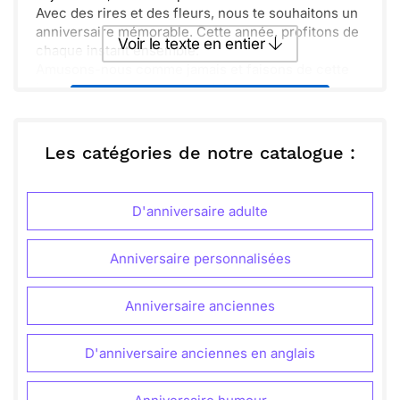
Avec des rires et des fleurs, nous te souhaitons un
anniversaire mémorable. Cette année, profitons de
Voir le texte en entier
chaque instant ensemble.
Amusons-nous comme jamais et faisons de cette
journée un vrai souvenir à chérir.
Envoyer ce texte par La Poste
Que cette nouvelle année t’apporte bonheur et
aventure sans fin. Joyeux anniversaire !
ou :
Les catégories de notre catalogue :
Copier
Recevoir par mail
Envoyer
Envoyer via Whatsapp
D'anniversaire adulte
Anniversaire personnalisées
Anniversaire anciennes
D'anniversaire anciennes en anglais