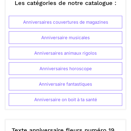
unique. Ensemble, créons des souvenirs
ou :
Les catégories de notre catalogue :
Copier
Recevoir par mail
merveilleux en célébrant chaque étape de ta vie. Je
suis si heureux(se) de partager cela avec toi.
Envoyer
Envoyer via Whatsapp
Anniversaires couvertures de magazines
Anniversaire musicales
Anniversaires animaux rigolos
Anniversaires horoscope
Anniversaire fantastiques
Anniversaire on boit à ta santé
Texte anniversaire fleurs numéro 19