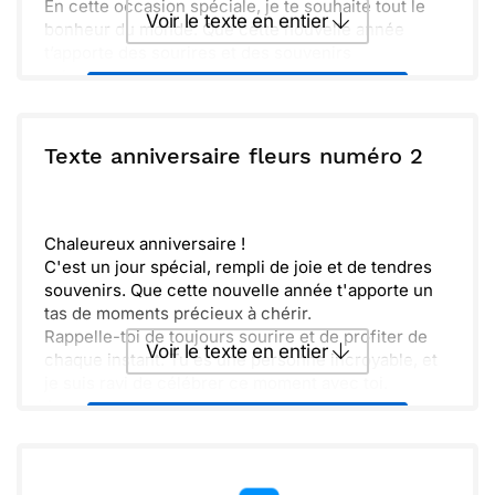
En cette occasion spéciale, je te souhaite tout le
Voir le texte en entier
bonheur du monde. Que cette nouvelle année
t’apporte des sourires et des souvenirs
mémorables.
Envoyer ce texte par La Poste
N'oublie jamais à quel point tu es aimé(e). Ta
lumière éclaire tous ceux qui t'entourent, et je suis
reconnaissant(e) de t'avoir dans ma vie.
ou :
Texte anniversaire fleurs numéro 2
Copier
Recevoir par mail
Profite de cette journée, célèbre comme il se doit
et rappelle-toi toujours de garder ton cœur ouvert
Envoyer
Envoyer via Whatsapp
aux belles surprises.
Chaleureux anniversaire !
C'est un jour spécial, rempli de joie et de tendres
souvenirs. Que cette nouvelle année t'apporte un
tas de moments précieux à chérir.
Rappelle-toi de toujours sourire et de profiter de
Voir le texte en entier
chaque instant. Tu es une personne incroyable, et
je suis ravi de célébrer ce moment avec toi.
Amuse-toi bien aujourd'hui et sache que je pense à
Envoyer ce texte par La Poste
toi très fort. Hâte de te revoir bientôt !
ou :
Copier
Recevoir par mail