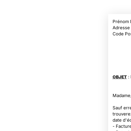
Prénom 
Adresse
Code Pos
:
OBJET
Madame,
Sauf err
trouvere
date d'é
- Factur