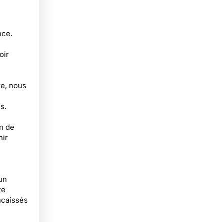
nce.
oir
re, nous
s.
on de
nir
un
te
ncaissés