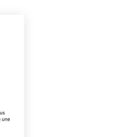
ous
é une