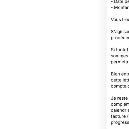
- Date de
- Montan
Vous trou
S'agissa
procéder
Si toutef
sommes d
permettra
Bien ent
cette le
compte d
Je reste
compléme
calendri
facture 
progress