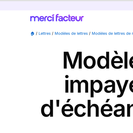
🏠
/
Lettres
/
Modèles de lettres
/
Modèles de lettres de
Modèle
impayé
d'échéan