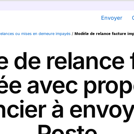
Envoyer
 relances ou mises en demeure impayés
/
Modèle de relance facture imp
 de relance 
e avec prop
cier à envoy
Poste