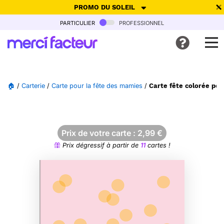
PROMO DU SOLEIL
particulier
professionnel
-30% de réduction avec le code
SUMMER26
pour envoyer des
cartes ensoleillées, jusqu'au 6 Août !
Envoyer des cartes
🏠
/
Carterie
/
Carte pour la fête des mamies
/
Carte fête colorée po
Ne plus afficher
Prix de votre carte :
2,99
€
Prix dégressif à partir de
11
cartes !